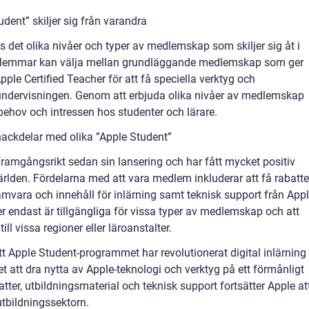
dent” skiljer sig från varandra
det olika nivåer och typer av medlemskap som skiljer sig åt i
dlemmar kan välja mellan grundläggande medlemskap som ger
Apple Certified Teacher för att få speciella verktyg och
a undervisningen. Genom att erbjuda olika nivåer av medlemskap
 behov och intressen hos studenter och lärare.
nackdelar med olika ”Apple Student”
ramgångsrikt sedan sin lansering och har fått mycket positiv
rlden. Fördelarna med att vara medlem inkluderar att få rabatte
ramvara och innehåll för inlärning samt teknisk support från Appl
r endast är tillgängliga för vissa typer av medlemskap och att
l vissa regioner eller läroanstalter.
t Apple Student-programmet har revolutionerat digital inlärning
et att dra nytta av Apple-teknologi och verktyg på ett förmånligt
tter, utbildningsmaterial och teknisk support fortsätter Apple at
utbildningssektorn.