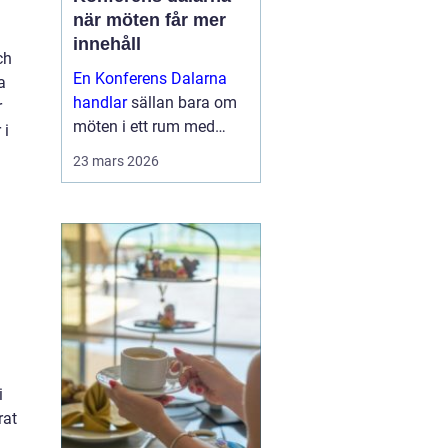
när möten får mer
innehåll
ch
En Konferens Dalarna
a
handlar
sällan bara om
r
möten i ett rum med
 i
projektor och block.
23 mars 2026
Många företag söker i
dag en miljö där
människor faktiskt
hinner mötas, tänka klart
och bygga relatio...
i
rat