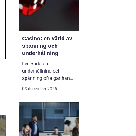
Casino: en värld av
spänning och
underhållning
I en värld där
underhållning och
spänning ofta går hand i
hand, framstår casinon
03 december 2025
som lysande exempel på
hur dessa element kan
kombineras för att
skapa oförglömliga
upplevelser. Från de
glitt...