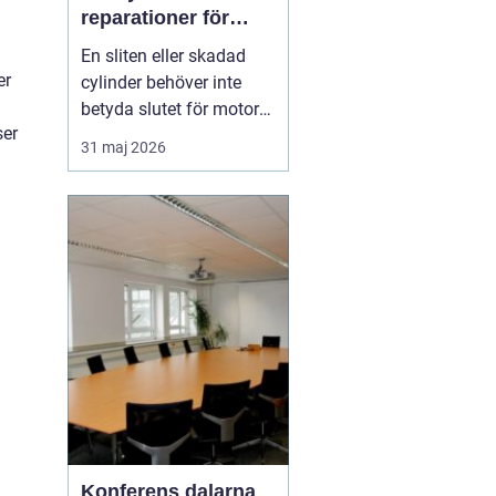
reparationer för
motorcyklar och
En sliten eller skadad
snöskotrar
er
cylinder behöver inte
betyda slutet för motorn.
ser
Med rätt kunskap,
31 maj 2026
noggrann felsökning och
professionell hjälp går
det ofta att rädda även
hårt drabbade motorer.
För den som kör
motocross, enduro eller
snöskoter kan en väl
utför...
Konferens dalarna