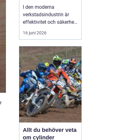
I den moderna
verkstadsindustrin är
effektivitet och säkerhet
grundpelare som inte får
16 juni 2026
komprometteras. För
företag som arbetar med
tunga verktyg och
maskiner är det
avgörande att ha rätt
hjälpmedel fö...
r
Allt du behöver veta
om cylinder