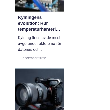
Kylningens
evolution: Hur
temperaturhantering
formar prestanda
Kylning är en av de mest
och design
avgörande faktorerna för
datorers och
elektronikkomponenters
11 december 2025
prestanda, även om den
ofta förbises. Hur värme
hanteras påverkar inte
bara livslängden på
processorer och
grafikkort...