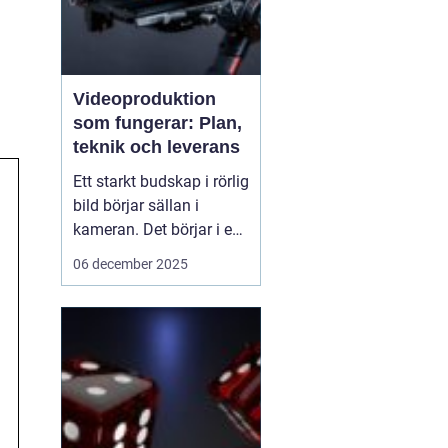
Videoproduktion
som fungerar: Plan,
teknik och leverans
Ett starkt budskap i rörlig
bild börjar sällan i
kameran. Det börjar i en
tydlig plan. När företag
06 december 2025
och organisationer
lyckas med video
handlar det om att knyta
ihop idé, manus, team,
teknik och distribution.
D&ari...