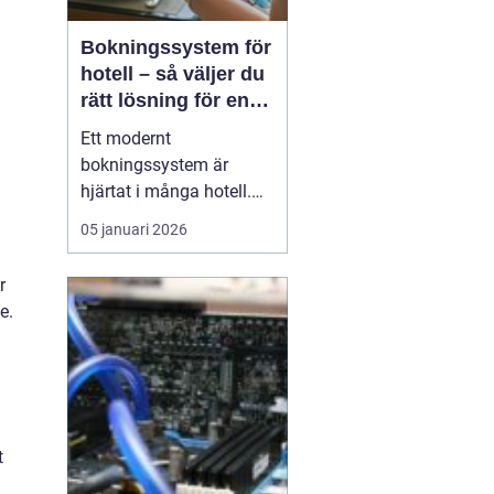
Bokningssystem för
hotell – så väljer du
rätt lösning för en
modern
Ett modernt
hotellvardag
bokningssystem är
hjärtat i många hotell.
När gäster förväntar sig
05 januari 2026
snabba svar, enkla
betalningar och smidiga
r
in- och utcheckningar
e.
behöver hotellen ett
digitalt stöd som håller
samma te...
t