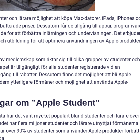
er och lärare möjlighet att köpa Mac-datorer, iPads, iPhones o
abatterade priser. Dessutom får de tillgång till appar, programvar
de för att förbättra inlärningen och undervisningen. Det erbjude
 och utbildning för att optimera användningen av Apple-produkter
av medlemskap som riktar sig till olika grupper av studenter och
t är tillgängligt för alla studenter registrerade vid en
lgång till rabatter. Dessutom finns det möjlighet att bli Apple
er dem ytterligare förmåner och möjlighet att använda Apple-
ngar om ”Apple Student”
a har det varit mycket populärt bland studenter och lärare över
det har flera miljoner studenter och lärare utnyttjat förmånerna 
ar över 90% av studenter som använder Apple-produkter förbätt
da.