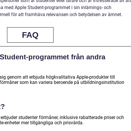
tpersoner som är studenter eller lärare och är intresserade av att
na med Apple Student-programmet i sin inlärnings- och
rmell för att framhäva relevansen och betydelsen av ämnet.
FAQ
e Student-programmet från andra
ig genom att erbjuda högkvalitativa Apple-produkter till
a förmåner som kan variera beroende på utbildningsinstitution
t?
erbjuder studenter förmåner, inklusive rabatterade priser och
ple-enheter mer tillgängliga och prisvärda.