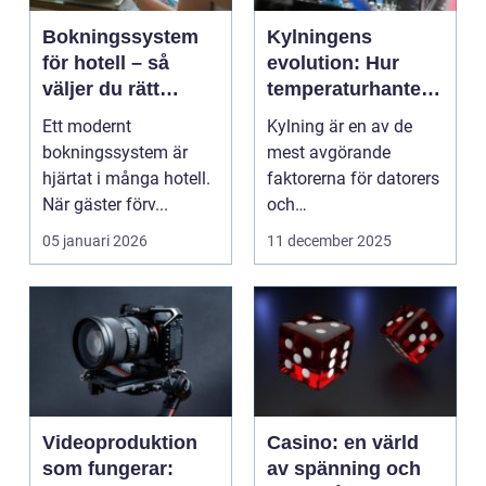
Bokningssystem
Kylningens
för hotell – så
evolution: Hur
väljer du rätt
temperaturhanteri
lösning för en
ng formar
Ett modernt
Kylning är en av de
modern
prestanda och
bokningssystem är
mest avgörande
hotellvardag
design
hjärtat i många hotell.
faktorerna för datorers
När gäster förv...
och
elektronikkomponenter
05 januari 2026
11 december 2025
s...
Videoproduktion
Casino: en värld
som fungerar:
av spänning och