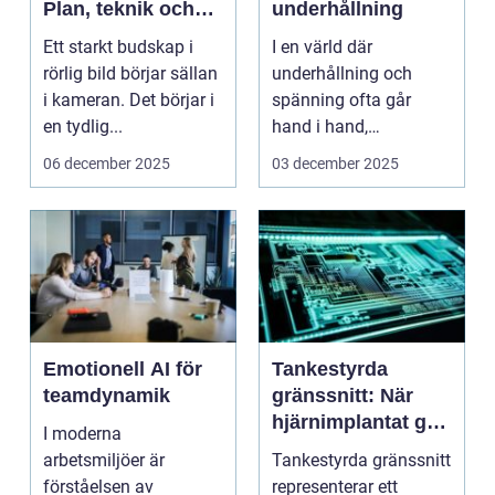
Plan, teknik och
underhållning
leverans
Ett starkt budskap i
I en värld där
rörlig bild börjar sällan
underhållning och
i kameran. Det börjar i
spänning ofta går
en tydlig...
hand i hand,
framst&ar...
06 december 2025
03 december 2025
Emotionell AI för
Tankestyrda
teamdynamik
gränssnitt: När
hjärnimplantat gör
I moderna
digital interaktion
arbetsmiljöer är
Tankestyrda gränssnitt
sömlös
förståelsen av
representerar ett