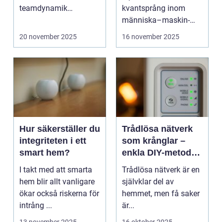
teamdynamik
kvantsprång inom
avgörande för p...
människa–maskin-
inte...
20 november 2025
16 november 2025
Hur säkerställer du
Trådlösa nätverk
integriteten i ett
som krånglar –
smart hem?
enkla DIY-metoder
för stabilare Wi-Fi i
I takt med att smarta
Trådlösa nätverk är en
hela hemmet
hem blir allt vanligare
självklar del av
ökar också riskerna för
hemmet, men få saker
intrång ...
är...