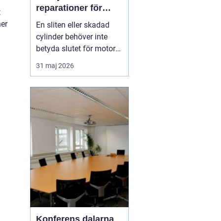
reparationer för
t
motorcyklar och
ner
En sliten eller skadad
snöskotrar
cylinder behöver inte
betyda slutet för motorn.
Med rätt kunskap,
31 maj 2026
noggrann felsökning och
professionell hjälp går
det ofta att rädda även
hårt drabbade motorer.
För den som kör
motocross, enduro eller
snöskoter kan en väl
utför...
Konferens dalarna