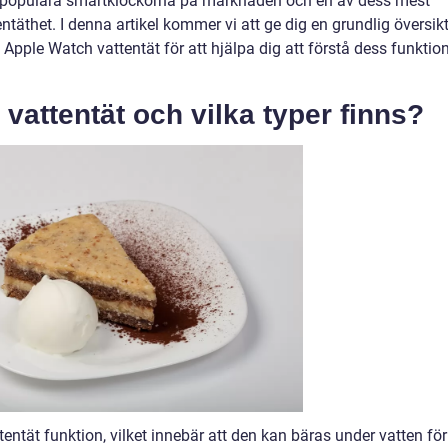
t populära smartklockorna på marknaden och en av dess mest
täthet. I denna artikel kommer vi att ge dig en grundlig översik
Apple Watch vattentät för att hjälpa dig att förstå dess funktio
vattentät och vilka typer finns?
ntät funktion, vilket innebär att den kan bäras under vatten för