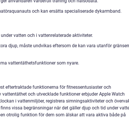
h ger användaren värdefull träning och hälsodata.
matöraquanauts och kan ersätta specialiserade dykarmband.
der vatten och i vattenrelaterade aktiviteter.
stora djup, måste undvikas eftersom de kan vara utanför gränse
mma vattentäthetsfunktioner som nyare.
t eftertraktade funktionerna för fitnessentusiaster och
 vattentäthet och utvecklade funktioner erbjuder Apple Watch
ockan i vattenmiljöer, registrera simningsaktiviteter och överva
inns vissa begränsningar när det gäller djup och tid under vatte
en otrolig funktion för dem som älskar att vara aktiva både på