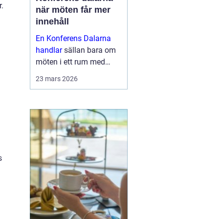
r.
när möten får mer
innehåll
En Konferens Dalarna
handlar
sällan bara om
möten i ett rum med
projektor och block.
23 mars 2026
Många företag söker i
dag en miljö där
människor faktiskt
hinner mötas, tänka klart
och bygga relatio...
s