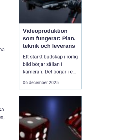
Videoproduktion
som fungerar: Plan,
teknik och leverans
rna
Ett starkt budskap i rörlig
bild börjar sällan i
kameran. Det börjar i en
tydlig plan. När företag
06 december 2025
och organisationer
lyckas med video
handlar det om att knyta
ihop idé, manus, team,
ka
teknik och distribution.
n,
D&ari...