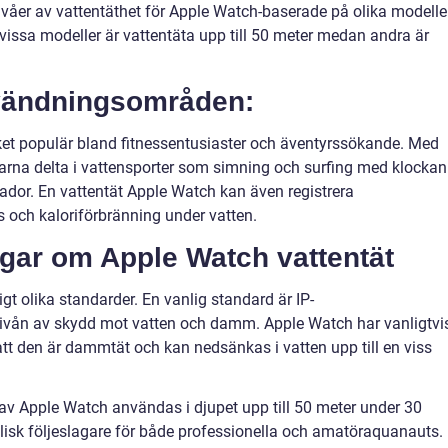
 nivåer av vattentäthet för Apple Watch-baserade på olika modelle
 vissa modeller är vattentäta upp till 50 meter medan andra är
nvändningsområden:
ket populär bland fitnessentusiaster och äventyrssökande. Med
arna delta i vattensporter som simning och surfing med klockan
kador. En vattentät Apple Watch kan även registrera
s och kaloriförbränning under vatten.
ngar om Apple Watch vattentät
t olika standarder. En vanlig standard är IP-
nivån av skydd mot vatten och damm. Apple Watch har vanligtvi
 att den är dammtät och kan nedsänkas i vatten upp till en viss
 av Apple Watch användas i djupet upp till 50 meter under 30
ealisk följeslagare för både professionella och amatöraquanauts.