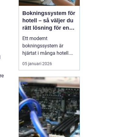
Bokningssystem för
hotell – så väljer du
rätt lösning för en
modern
Ett modernt
hotellvardag
bokningssystem är
hjärtat i många hotell.
l
När gäster förväntar sig
05 januari 2026
snabba svar, enkla
betalningar och smidiga
re
in- och utcheckningar
behöver hotellen ett
digitalt stöd som håller
samma te...