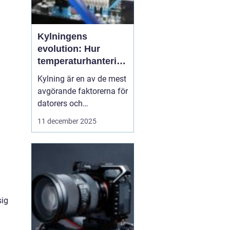
Kylningens
evolution: Hur
temperaturhantering
formar prestanda
Kylning är en av de mest
och design
avgörande faktorerna för
datorers och
elektronikkomponenters
11 december 2025
prestanda, även om den
ofta förbises. Hur värme
hanteras påverkar inte
bara livslängden på
processorer och
grafikkort...
sig