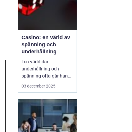
Casino: en värld av
spänning och
underhållning
I en värld där
underhållning och
spänning ofta går hand i
hand, framstår casinon
03 december 2025
som lysande exempel på
hur dessa element kan
kombineras för att
skapa oförglömliga
upplevelser. Från de
glitt...