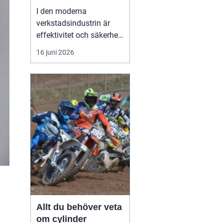
I den moderna
verkstadsindustrin är
effektivitet och säkerhet
grundpelare som inte får
16 juni 2026
komprometteras. För
företag som arbetar med
tunga verktyg och
maskiner är det
avgörande att ha rätt
hjälpmedel fö...
Allt du behöver veta
om cylinder