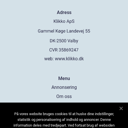
Adress
web:
www.klikko.dk
Menu
Annonsering
Om oss
Cookies
På vores website bruges cookies til at huske dine indstillinger,
Kontakta oss
statistik og personalisering af indhold og annoncer. Denne
Sitemap
information deles med tredjepart. Ved fortsat brug af websiden