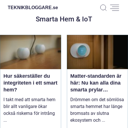
TEKNIKBLOGGARE.
se
Smarta Hem & IoT
Hur säkerställer du
Matter-standarden är
integriteten i ett smart
här: Nu kan alla dina
hem?
smarta prylar
samarbeta
I takt med att smarta hem
Drömmen om det sömlösa
blir allt vanligare ökar
smarta hemmet har länge
också riskerna för intrång
bromsats av slutna
...
ekosystem och ...