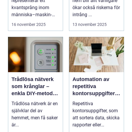
representerar ett
hem blir allt vanligare
kvantsprång inom
ökar också riskerna för
människa–maskin-
intrång ...
inte...
16 november 2025
13 november 2025
Trådlösa nätverk
Automation av
som krånglar –
repetitiva
enkla DIY-metoder
kontorsuppgifter –
för stabilare Wi-Fi i
från skript till
Trådlösa nätverk är en
Repetitiva
hela hemmet
avancerad
självklar del av
kontorsuppgifter, som
programvara
hemmet, men få saker
att sortera data, skicka
är...
rapporter eller
uppdatera dokument,