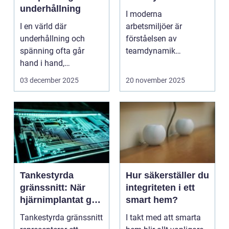
underhållning
I moderna
I en värld där
arbetsmiljöer är
underhållning och
förståelsen av
spänning ofta går
teamdynamik
hand i hand,
avgörande för p...
framst&ar...
03 december 2025
20 november 2025
Tankestyrda
Hur säkerställer du
gränssnitt: När
integriteten i ett
hjärnimplantat gör
smart hem?
digital interaktion
Tankestyrda gränssnitt
I takt med att smarta
sömlös