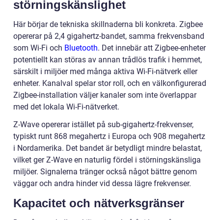
störningskänslighet
Här börjar de tekniska skillnaderna bli konkreta. Zigbee
opererar på 2,4 gigahertz-bandet, samma frekvensband
som Wi-Fi och
Bluetooth
. Det innebär att Zigbee-enheter
potentiellt kan störas av annan trådlös trafik i hemmet,
särskilt i miljöer med många aktiva Wi-Fi-nätverk eller
enheter. Kanalval spelar stor roll, och en välkonfigurerad
Zigbee-installation väljer kanaler som inte överlappar
med det lokala Wi-Fi-nätverket.
Z-Wave opererar istället på sub-gigahertz-frekvenser,
typiskt runt 868 megahertz i Europa och 908 megahertz
i Nordamerika. Det bandet är betydligt mindre belastat,
vilket ger Z-Wave en naturlig fördel i störningskänsliga
miljöer. Signalerna tränger också något bättre genom
väggar och andra hinder vid dessa lägre frekvenser.
Kapacitet och nätverksgränser