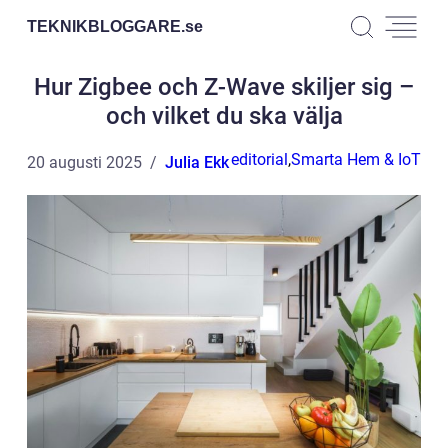
TEKNIKBLOGGARE.
se
Hur Zigbee och Z-Wave skiljer sig –
och vilket du ska välja
editorial
,
Smarta Hem & IoT
20 augusti 2025
Julia Ekk