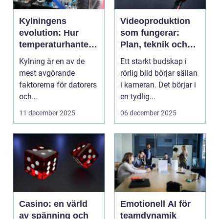
Kylningens
Videoproduktion
evolution: Hur
som fungerar:
temperaturhanteri
Plan, teknik och
ng formar
leverans
Kylning är en av de
Ett starkt budskap i
prestanda och
mest avgörande
rörlig bild börjar sällan
design
faktorerna för datorers
i kameran. Det börjar i
och
en tydlig...
elektronikkomponenter
11 december 2025
06 december 2025
s...
Casino: en värld
Emotionell AI för
av spänning och
teamdynamik