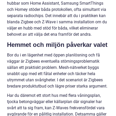
hubbar som Home Assistant, Samsung SmartThings
och Homey stöder båda protokollen, ofta simultant via
separata radiochips. Det innebär att du i praktiken kan
blanda Zigbee och Z-Wave i samma installation om du
väljer en hubb med stöd för båda, vilket eliminerar
behovet av att välja det ena framför det andra.
Hemmet och miljön påverkar valet
Bor du i en lägenhet med öppen planlösning och få
väggar är Zigbees eventuella störningsproblematik
sällan ett praktiskt problem. Mesh-nätverket byggs
snabbt upp med ett fåtal enheter och täcker hela
utrymmet utan svårigheter. I det scenariot är Zigbees
bredare produktutbud och lägre priser starka argument.
Har du däremot ett stort hus med flera våningsplan,
tjocka betongväggar eller källarplan där signaler har
svårt att ta sig fram, kan Z-Waves frekvensfördel vara
avgörande för en pålitlig installation. Detsamma gäller