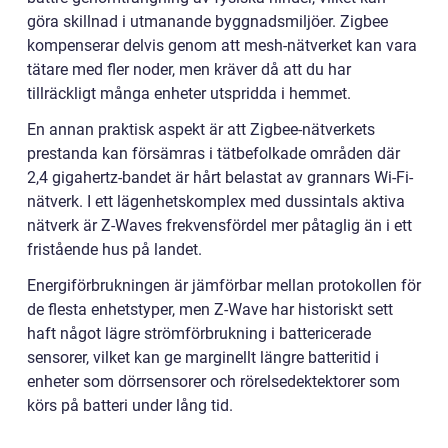
göra skillnad i utmanande byggnadsmiljöer. Zigbee
kompenserar delvis genom att mesh-nätverket kan vara
tätare med fler noder, men kräver då att du har
tillräckligt många enheter utspridda i hemmet.
En annan praktisk aspekt är att Zigbee-nätverkets
prestanda kan försämras i tätbefolkade områden där
2,4 gigahertz-bandet är hårt belastat av grannars Wi-Fi-
nätverk. I ett lägenhetskomplex med dussintals aktiva
nätverk är Z-Waves frekvensfördel mer påtaglig än i ett
fristående hus på landet.
Energiförbrukningen är jämförbar mellan protokollen för
de flesta enhetstyper, men Z-Wave har historiskt sett
haft något lägre strömförbrukning i battericerade
sensorer, vilket kan ge marginellt längre batteritid i
enheter som dörrsensorer och rörelsedektektorer som
körs på batteri under lång tid.