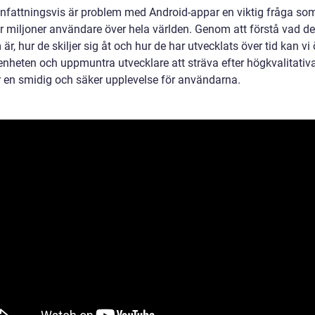
attningsvis är problem med Android-appar en viktig fråga so
r miljoner användare över hela världen. Genom att förstå vad d
är, hur de skiljer sig åt och hur de har utvecklats över tid kan vi
nheten och uppmuntra utvecklare att sträva efter högkvalitativ
 en smidig och säker upplevelse för användarna.