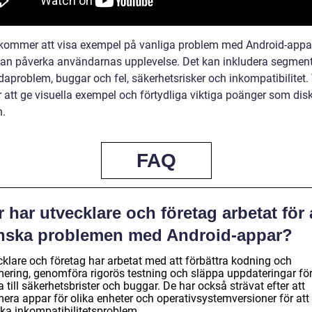
kommer att visa exempel på vanliga problem med Android-appa
kan påverka användarnas upplevelse. Det kan inkludera segmen
daproblem, buggar och fel, säkerhetsrisker och inkompatibilitet.
att ge visuella exempel och förtydliga viktiga poänger som dis
n.
FAQ
 har utvecklare och företag arbetat för 
nska problemen med Android-appar?
cklare och företag har arbetat med att förbättra kodning och
mering, genomföra rigorös testning och släppa uppdateringar för
 till säkerhetsbrister och buggar. De har också strävat efter att
mera appar för olika enheter och operativsystemversioner för att
ka inkompatibilitetsproblem.