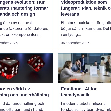
ingens evolution: Hur
Videoproduktion som
eraturhantering formar
fungerar: Plan, teknik 
tanda och design
leverans
g är en av de mest
Ett starkt budskap i rörlig bil
nde faktorerna för datorers
börjar sällan i kameran. Det 
ektronikkomponenters...
i en tydlig...
ember 2025
06 december 2025
o: en värld av
Emotionell AI för
ning och underhållning
teamdynamik
ärld där underhållning och
I moderna arbetsmiljöer är
ng ofta går hand i hand,
förståelsen av teamdynamik