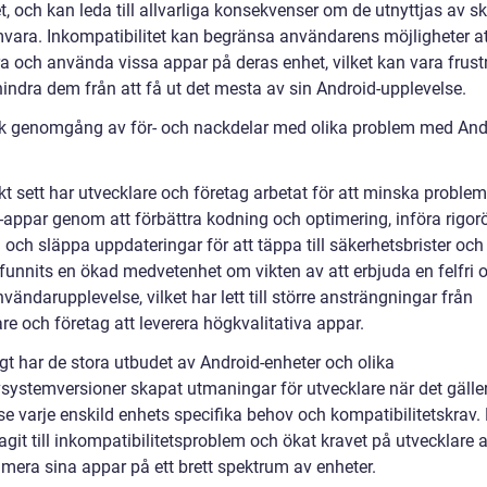
et, och kan leda till allvarliga konsekvenser om de utnyttjas av s
vara. Inkompatibilitet kan begränsa användarens möjligheter at
era och använda vissa appar på deras enhet, vilket kan vara frus
hindra dem från att få ut det mesta av sin Android-upplevelse.
sk genomgång av för- och nackdelar med olika problem med And
skt sett har utvecklare och företag arbetat för att minska probl
-appar genom att förbättra kodning och optimering, införa rigor
 och släppa uppdateringar för att täppa till säkerhetsbrister och
 funnits en ökad medvetenhet om vikten av att erbjuda en felfri 
vändarupplevelse, vilket har lett till större ansträngningar från
re och företag att leverera högkvalitativa appar.
gt har de stora utbudet av Android-enheter och olika
vsystemversioner skapat utmaningar för utvecklare när det gäller
se varje enskild enhets specifika behov och kompatibilitetskrav.
agit till inkompatibilitetsproblem och ökat kravet på utvecklare a
imera sina appar på ett brett spektrum av enheter.