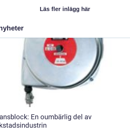
Läs fler inlägg här
 nyheter
ansblock: En oumbärlig del av
kstadsindustrin