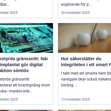
&ar...
avgörande för p...
ember 2025
20 november 2025
estyrda gränssnitt: När
Hur säkerställer du
implantat gör digital
integriteten i ett smart
raktion sömlös
I takt med att smarta hem blir
styrda gränssnitt
vanligare ökar också riskern
enterar ett kvantsprång inom
intrång ...
ska–maskin-inte...
ember 2025
13 november 2025