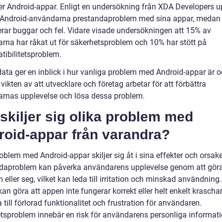
r Android-appar. Enligt en undersökning från XDA Developers u
Android-användarna prestandaproblem med sina appar, medan
erar buggar och fel. Vidare visade undersökningen att 15% av
rna har råkat ut för säkerhetsproblem och 10% har stött på
tibilitetsproblem.
ata ger en inblick i hur vanliga problem med Android-appar är 
vikten av att utvecklare och företag arbetar för att förbättra
rnas upplevelse och lösa dessa problem.
skiljer sig olika problem med
roid-appar från varandra?
oblem med Android-appar skiljer sig åt i sina effekter och orsake
daproblem kan påverka användarens upplevelse genom att gör
eller seg, vilket kan leda till irritation och minskad användning
kan göra att appen inte fungerar korrekt eller helt enkelt kraschar,
 till förlorad funktionalitet och frustration för användaren.
tsproblem innebär en risk för användarens personliga informat