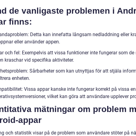
d de vanligaste problemen i Andr
r finns:
tandaproblem: Detta kan innefatta långsam nedladdning eller kr
öppnar eller använder appen.
r och fel: Exempelvis att vissa funktioner inte fungerar som de 
n kraschar vid specifika aktiviteter.
rhetsproblem: Sårbarheter som kan utnyttjas för att stjäla infor
iltrera enheten.
patibilitet: Vissa appar kanske inte fungerar korrekt på vissa en
erativsystemversioner, vilket kan göra att användare upplever pr
ntitativa mätningar om problem 
roid-appar
ng och statistik visar på de problem som användare stöter på nä