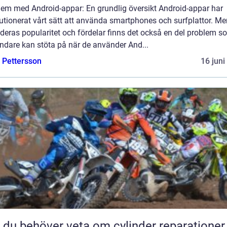
lem med Android-appar: En grundlig översikt Android-appar har
utionerat vårt sätt att använda smartphones och surfplattor. Me
 deras popularitet och fördelar finns det också en del problem s
ndare kan stöta på när de använder And...
e Pettersson
16 juni
t du behöver veta om cylinder reparationer