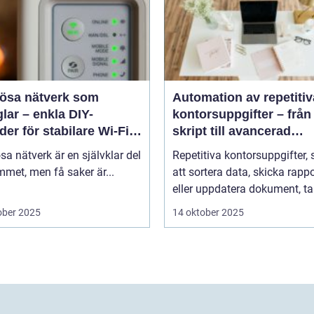
lösa nätverk som
Automation av repetitiv
lar – enkla DIY-
kontorsuppgifter – från
er för stabilare Wi-Fi i
skript till avancerad
 hemmet
programvara
sa nätverk är en självklar del
Repetitiva kontorsuppgifter,
met, men få saker är...
att sortera data, skicka rappo
eller uppdatera dokument, tar
ober 2025
14 oktober 2025