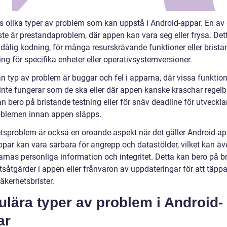
ns olika typer av problem som kan uppstå i Android-appar. En av
ste är prestandaproblem, där appen kan vara seg eller frysa. Det
 dålig kodning, för många resurskrävande funktioner eller brista
ng för specifika enheter eller operativsystemversioner.
n typ av problem är buggar och fel i apparna, där vissa funktion
inte fungerar som de ska eller där appen kanske kraschar regelb
n bero på bristande testning eller för snäv deadline för utveckla
oblemen innan appen släpps.
tsproblem är också en oroande aspekt när det gäller Android-ap
ppar kan vara sårbara för angrepp och datastölder, vilket kan äv
rnas personliga information och integritet. Detta kan bero på b
såtgärder i appen eller frånvaron av uppdateringar för att täppa 
äkerhetsbrister.
lära typer av problem i Android-
ar