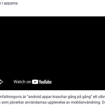
r i apparna.
attningsvis är ”android appar kraschar gång på gång” ett utbr
 som påverkar användarnas upplevelse av mobilanvändning. De