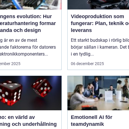
ingens evolution: Hur
Videoproduktion som
eraturhantering formar
fungerar: Plan, teknik 
tanda och design
leverans
g är en av de mest
Ett starkt budskap i rörlig bil
nde faktorerna för datorers
börjar sällan i kameran. Det 
ektronikkomponenters...
i en tydlig...
ember 2025
06 december 2025
o: en värld av
Emotionell AI för
ning och underhållning
teamdynamik