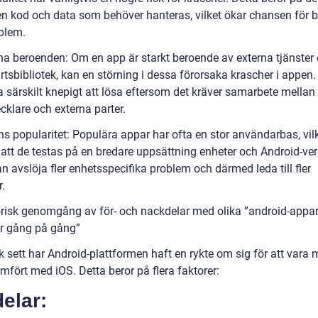
 kod och data som behöver hanteras, vilket ökar chansen för 
blem.
na beroenden: Om en app är starkt beroende av externa tjänster e
rtsbibliotek, kan en störning i dessa förorsaka krascher i appen.
a särskilt knepigt att lösa eftersom det kräver samarbete mellan
cklare och externa parter.
ns popularitet: Populära appar har ofta en stor användarbas, vil
 att de testas på en bredare uppsättning enheter och Android-ver
n avslöja fler enhetsspecifika problem och därmed leda till fler
.
orisk genomgång av för- och nackdelar med olika ”android-appa
r gång på gång”
k sett har Android-plattformen haft en rykte om sig för att vara 
ämfört med iOS. Detta beror på flera faktorer:
elar: