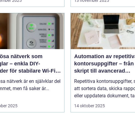
ember 2025
13 november 2025
lösa nätverk som
Automation av repetitiv
lar – enkla DIY-
kontorsuppgifter – från
er för stabilare Wi-Fi i
skript till avancerad
 hemmet
programvara
sa nätverk är en självklar del
Repetitiva kontorsuppgifter,
met, men få saker är...
att sortera data, skicka rappo
eller uppdatera dokument, tar
ober 2025
14 oktober 2025