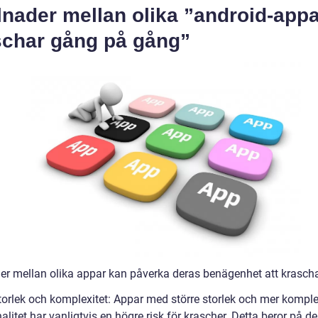
lnader mellan olika ”android-app
schar gång på gång”
der mellan olika appar kan påverka deras benägenhet att krasch
torlek och komplexitet: Appar med större storlek och mer kompl
alitet har vanligtvis en högre risk för krascher. Detta beror på de