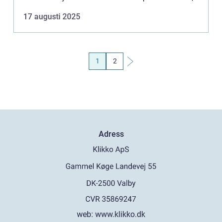
utan du lär dig också gru...
17 augusti 2025
1
2
Adress
web:
www.klikko.dk