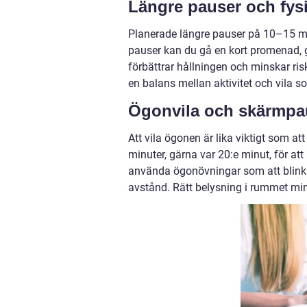
Längre pauser och fysi
Planerade längre pauser på 10–15 min
pauser kan du gå en kort promenad, gö
förbättrar hållningen och minskar ri
en balans mellan aktivitet och vila s
Ögonvila och skärmpa
Att vila ögonen är lika viktigt som a
minuter, gärna var 20:e minut, för a
använda ögonövningar som att blinka
avstånd. Rätt belysning i rummet min