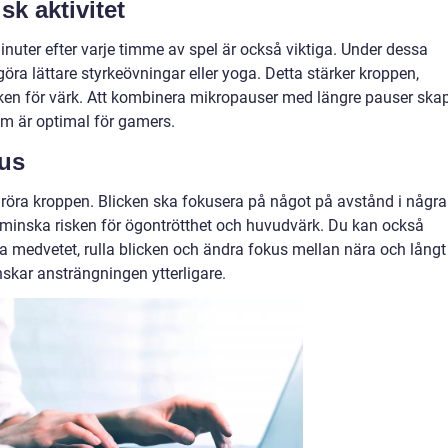
sk aktivitet
uter efter varje timme av spel är också viktiga. Under dessa
ra lättare styrkeövningar eller yoga. Detta stärker kroppen,
sken för värk. Att kombinera mikropauser med längre pauser ska
om är optimal för gamers.
us
tt röra kroppen. Blicken ska fokusera på något på avstånd i några
tt minska risken för ögontrötthet och huvudvärk. Du kan också
 medvetet, rulla blicken och ändra fokus mellan nära och långt
skar ansträngningen ytterligare.