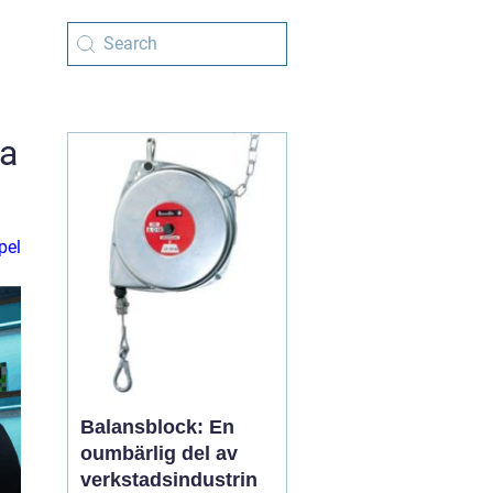
da
pel
Balansblock: En
oumbärlig del av
verkstadsindustrin