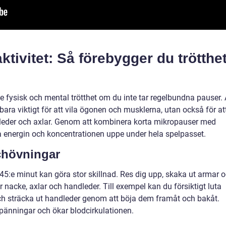
ktivitet: Så förebygger du trötthe
de fysisk och mental trötthet om du inte tar regelbundna pauser. 
ra viktigt för att vila ögonen och musklerna, utan också för at
dleder och axlar. Genom att kombinera korta mikropauser med
a energin och koncentrationen uppe under hela spelpasset.
chövningar
:e minut kan göra stor skillnad. Res dig upp, skaka ut armar 
 nacke, axlar och handleder. Till exempel kan du försiktigt luta
 och sträcka ut handleder genom att böja dem framåt och bakåt.
änningar och ökar blodcirkulationen.