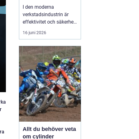
I den moderna
verkstadsindustrin är
effektivitet och säkerhet
grundpelare som inte får
16 juni 2026
komprometteras. För
företag som arbetar med
tunga verktyg och
maskiner är det
avgörande att ha rätt
hjälpmedel fö...
rka
r
Allt du behöver veta
era
om cylinder