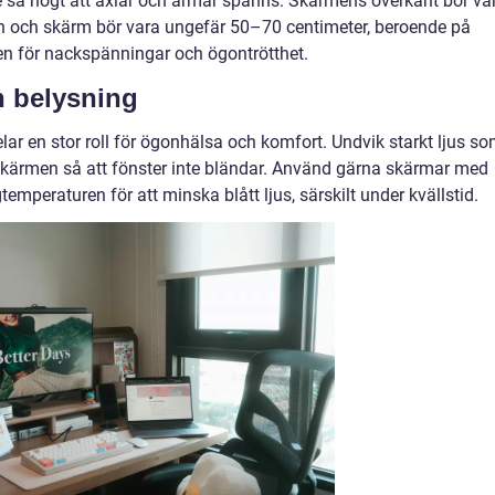
 så högt att axlar och armar spänns. Skärmens överkant bör var
n och skärm bör vara ungefär 50–70 centimeter, beroende på
en för nackspänningar och ögontrötthet.
h belysning
ar en stor roll för ögonhälsa och komfort. Undvik starkt ljus s
skärmen så att fönster inte bländar. Använd gärna skärmar med
temperaturen för att minska blått ljus, särskilt under kvällstid.