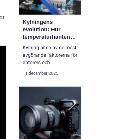
som
Kylningens
evolution: Hur
temperaturhantering
formar prestanda
Kylning är en av de mest
och design
avgörande faktorerna för
datorers och
elektronikkomponenters
11 december 2025
prestanda, även om den
ofta förbises. Hur värme
hanteras påverkar inte
bara livslängden på
processorer och
grafikkort...