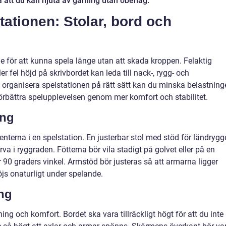
 att du kan njuta av gaming utan obehag.
ationen: Stolar, bord och
 för att kunna spela länge utan att skada kroppen. Felaktig
ler fel höjd på skrivbordet kan leda till nack-, rygg- och
organisera spelstationen på rätt sätt kan du minska belastning
örbättra spelupplevelsen genom mer komfort och stabilitet.
ing
nterna i en spelstation. En justerbar stol med stöd för ländrygg
kurva i ryggraden. Fötterna bör vila stadigt på golvet eller på en
 90 graders vinkel. Armstöd bör justeras så att armarna ligger
js onaturligt under spelande.
ng
ng och komfort. Bordet ska vara tillräckligt högt för att du inte