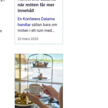
a i
när möten får mer
innehåll
En Konferens Dalarna
handlar
sällan bara om
möten i ett rum med
om
projektor och block.
23 mars 2026
Många företag söker i
dag en miljö där
människor faktiskt
hinner mötas, tänka klart
och bygga relatio...