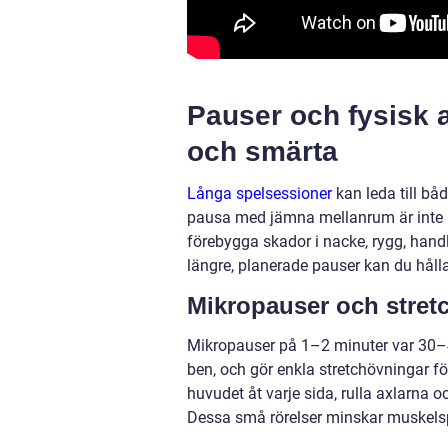
Pauser och fysisk a
och smärta
Långa spelsessioner
kan leda till bå
pausa med jämna mellanrum är inte ba
förebygga skador i nacke, rygg, han
längre, planerade pauser kan du håll
Mikropauser och stret
Mikropauser på 1–2 minuter var 30–45
ben, och gör enkla stretchövningar för
huvudet åt varje sida, rulla axlarna
Dessa små rörelser minskar muskelsp