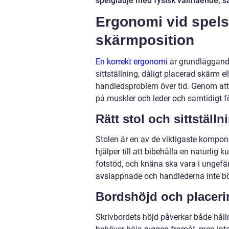
spelglädje med fysisk välmående, så
Ergonomi vid spelst
skärmposition
En korrekt ergonomi
är grundläggande
sittställning, dåligt placerad skärm el
handledsproblem över tid. Genom att 
på muskler och leder och samtidigt f
Rätt stol och sittställn
Stolen är en av de viktigaste kompone
hjälper till att bibehålla en naturlig 
fotstöd, och knäna ska vara i ungefär
avslappnade och handlederna inte bö
Bordshöjd och placeri
Skrivbordets höjd påverkar både hållni