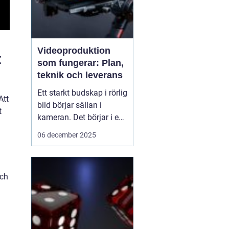
Videoproduktion
t
som fungerar: Plan,
teknik och leverans
Ett starkt budskap i rörlig
Att
bild börjar sällan i
t
kameran. Det börjar i en
tydlig plan. När företag
06 december 2025
och organisationer
lyckas med video
handlar det om att knyta
och
ihop idé, manus, team,
teknik och distribution.
D&ari...