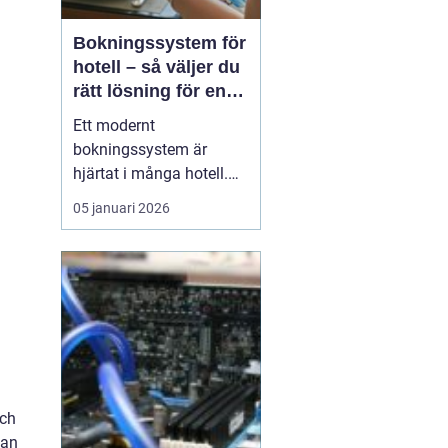
Bokningssystem för
hotell – så väljer du
rätt lösning för en
modern
Ett modernt
hotellvardag
bokningssystem är
hjärtat i många hotell.
När gäster förväntar sig
05 januari 2026
snabba svar, enkla
betalningar och smidiga
in- och utcheckningar
behöver hotellen ett
digitalt stöd som håller
samma te...
och
kan