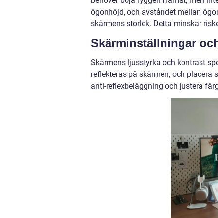
behöver böja ryggen framåt, men inte
ögonhöjd, och avståndet mellan ögo
skärmens storlek. Detta minskar risk
Skärminställningar oc
Skärmens ljusstyrka och kontrast spel
reflekteras på skärmen, och placera 
anti-reflexbeläggning och justera färg