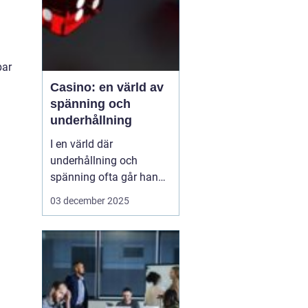
par
Casino: en värld av
spänning och
underhållning
I en värld där
underhållning och
spänning ofta går hand i
hand, framstår casinon
03 december 2025
som lysande exempel på
hur dessa element kan
kombineras för att
skapa oförglömliga
upplevelser. Från de
glitt...