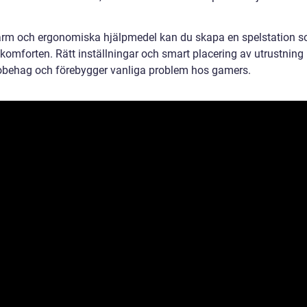
kärm och ergonomiska hjälpmedel kan du skapa en spelstation 
komforten. Rätt inställningar och smart placering av utrustning
n obehag och förebygger vanliga problem hos gamers.