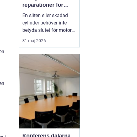
reparationer för
motorcyklar och
En sliten eller skadad
snöskotrar
cylinder behöver inte
betyda slutet för motorn.
Med rätt kunskap,
31 maj 2026
noggrann felsökning och
en
professionell hjälp går
det ofta att rädda även
hårt drabbade motorer.
För den som kör
motocross, enduro eller
en
snöskoter kan en väl
utför...
Konferens dalarna