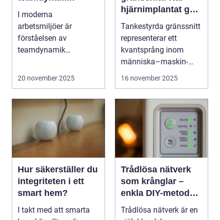
hjärnimplantat gör
I moderna
digital interaktion
arbetsmiljöer är
Tankestyrda gränssnitt
sömlös
förståelsen av
representerar ett
teamdynamik
kvantsprång inom
avgörande för p...
människa–maskin-
inte...
20 november 2025
16 november 2025
Hur säkerställer du
Trådlösa nätverk
integriteten i ett
som krånglar –
smart hem?
enkla DIY-metoder
för stabilare Wi-Fi i
I takt med att smarta
Trådlösa nätverk är en
hela hemmet