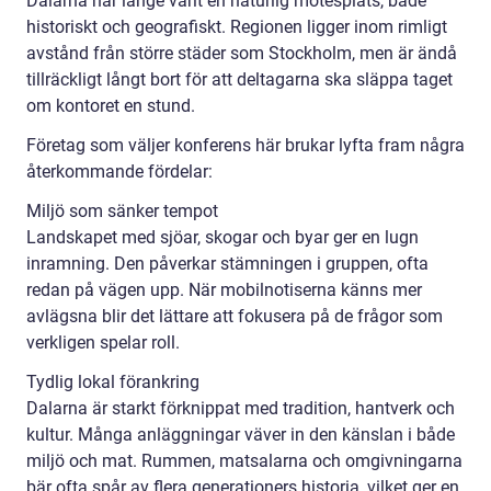
Dalarna har länge varit en naturlig mötesplats, både
historiskt och geografiskt. Regionen ligger inom rimligt
avstånd från större städer som Stockholm, men är ändå
tillräckligt långt bort för att deltagarna ska släppa taget
om kontoret en stund.
Företag som väljer konferens här brukar lyfta fram några
återkommande fördelar:
Miljö som sänker tempot
Landskapet med sjöar, skogar och byar ger en lugn
inramning. Den påverkar stämningen i gruppen, ofta
redan på vägen upp. När mobilnotiserna känns mer
avlägsna blir det lättare att fokusera på de frågor som
verkligen spelar roll.
Tydlig lokal förankring
Dalarna är starkt förknippat med tradition, hantverk och
kultur. Många anläggningar väver in den känslan i både
miljö och mat. Rummen, matsalarna och omgivningarna
bär ofta spår av flera generationers historia, vilket ger en