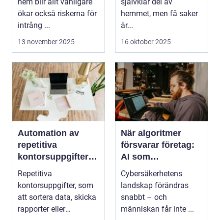
hem blir allt vanligare
självklar del av
ökar också riskerna för
hemmet, men få saker
intrång ...
är...
13 november 2025
16 oktober 2025
Automation av
När algoritmer
repetitiva
försvarar företag:
kontorsuppgifter –
AI som
från skript till
cybersäkerhetens
Repetitiva
Cybersäkerhetens
avancerad
nya vaktmästare
kontorsuppgifter, som
landskap förändras
programvara
att sortera data, skicka
snabbt – och
rapporter eller
människan får inte ...