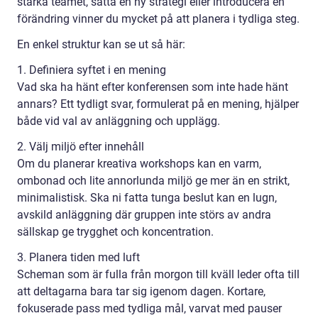
stärka teamet, sätta en ny strategi eller introducera en
förändring vinner du mycket på att planera i tydliga steg.
En enkel struktur kan se ut så här:
1. Definiera syftet i en mening
Vad ska ha hänt efter konferensen som inte hade hänt
annars? Ett tydligt svar, formulerat på en mening, hjälper
både vid val av anläggning och upplägg.
2. Välj miljö efter innehåll
Om du planerar kreativa workshops kan en varm,
ombonad och lite annorlunda miljö ge mer än en strikt,
minimalistisk. Ska ni fatta tunga beslut kan en lugn,
avskild anläggning där gruppen inte störs av andra
sällskap ge trygghet och koncentration.
3. Planera tiden med luft
Scheman som är fulla från morgon till kväll leder ofta till
att deltagarna bara tar sig igenom dagen. Kortare,
fokuserade pass med tydliga mål, varvat med pauser