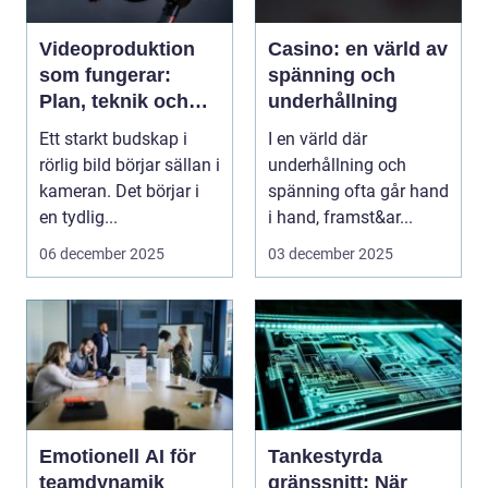
Videoproduktion
Casino: en värld av
som fungerar:
spänning och
Plan, teknik och
underhållning
leverans
Ett starkt budskap i
I en värld där
rörlig bild börjar sällan i
underhållning och
kameran. Det börjar i
spänning ofta går hand
en tydlig...
i hand, framst&ar...
06 december 2025
03 december 2025
Emotionell AI för
Tankestyrda
teamdynamik
gränssnitt: När