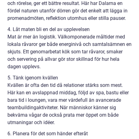
och rörelse, ger ett bättre resultat. Här har Dalarna en
fördel naturen utanför dörren gör det enkelt att lägga in
promenadmöten, reflektion utomhus eller stilla pauser.
4. Låt maten bli en del av upplevelsen
Mat är mer än logistik. Välkomponerade måltider med
lokala råvaror ger både energinivå och samtalsämnen en
skjuts. Ett genomarbetat kök som tar råvaror, smaker
och servering på allvar gör stor skillnad för hur hela
dagen upplevs.
5. Tänk igenom kvällen
Kvällen är ofta den tid då relationer stärks som mest.
Här kan en avslappnad middag, följd av spa, bastu eller
bara tid i loungen, vara mer värdefull än avancerade
teambuildingaktiviteter. När människor känner sig
bekväma vågar de också prata mer öppet om både
utmaningar och idéer.
6. Planera för det som händer efteråt