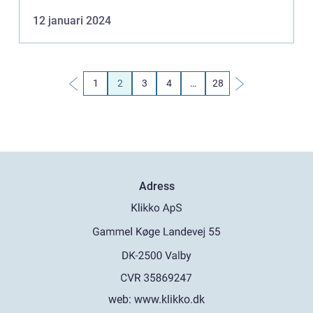
avgörande för att få tillgång till och använda en
12 januari 2024
r...
1
2
3
4
…
28
Adress
web:
www.klikko.dk