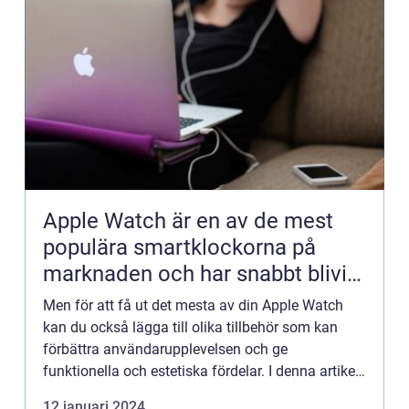
Apple Watch är en av de mest
populära smartklockorna på
marknaden och har snabbt blivit
en symbol för stil och teknologi
Men för att få ut det mesta av din Apple Watch
kan du också lägga till olika tillbehör som kan
förbättra användarupplevelsen och ge
funktionella och estetiska fördelar. I denna artikel
kommer vi att utforska olika typer av Apple
12 januari 2024