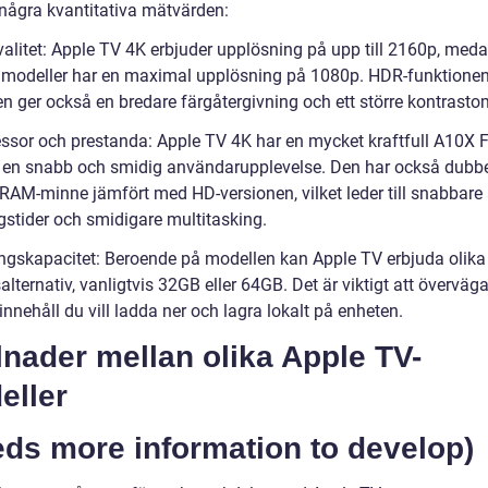
 några kvantitativa mätvärden:
kvalitet: Apple TV 4K erbjuder upplösning på upp till 2160p, med
e modeller har en maximal upplösning på 1080p. HDR-funktionen
en ger också en bredare färgåtergivning och ett större kontrast
essor och prestanda: Apple TV 4K har en mycket kraftfull A10X 
r en snabb och smidig användarupplevelse. Den har också dubbe
RAM-minne jämfört med HD-versionen, vilket leder till snabbare
gstider och smidigare multitasking.
ingskapacitet: Beroende på modellen kan Apple TV erbjuda olika
alternativ, vanligtvis 32GB eller 64GB. Det är viktigt att överväg
nnehåll du vill ladda ner och lagra lokalt på enheten.
lnader mellan olika Apple TV-
eller
eds more information to develop)