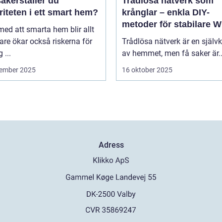
äkerställer du
Trådlösa nätverk som
riteten i ett smart hem?
krånglar – enkla DIY-
metoder för stabilare Wi
 med att smarta hem blir allt
hela hemmet
are ökar också riskerna för
Trådlösa nätverk är en självk
 ...
av hemmet, men få saker är..
ember 2025
16 oktober 2025
Adress