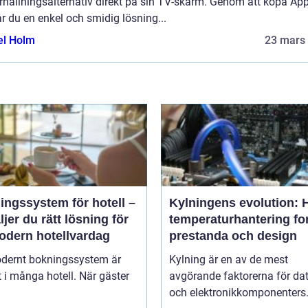
rhållningsalternativ direkt på sin TV-skärm. Genom att köpa App
r du en enkel och smidig lösning...
el Holm
23 mars
ngssystem för hotell –
Kylningens evolution: 
ljer du rätt lösning för
temperaturhantering fo
odern hotellvardag
prestanda och design
odernt bokningssystem är
Kylning är en av de mest
t i många hotell. När gäster
avgörande faktorerna för dat
och elektronikkomponenters.