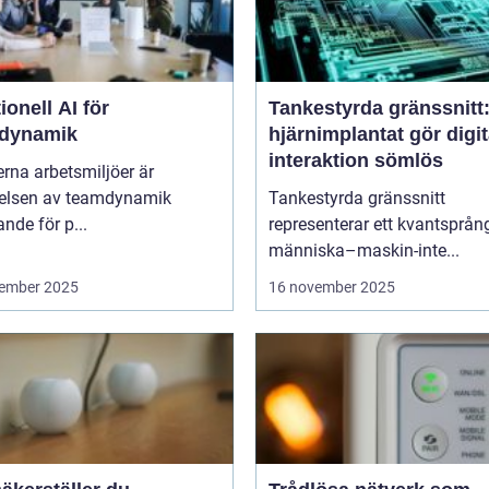
onell AI för
Tankestyrda gränssnitt
dynamik
hjärnimplantat gör digit
interaktion sömlös
rna arbetsmiljöer är
åelsen av teamdynamik
Tankestyrda gränssnitt
nde för p...
representerar ett kvantsprå
människa–maskin-inte...
ember 2025
16 november 2025