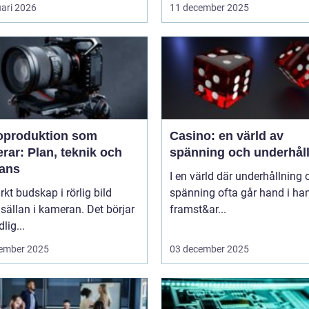
uari 2026
11 december 2025
oproduktion som
Casino: en värld av
rar: Plan, teknik och
spänning och underhål
rans
I en värld där underhållning 
arkt budskap i rörlig bild
spänning ofta går hand i ha
 sällan i kameran. Det börjar
framst&ar...
dlig...
ember 2025
03 december 2025