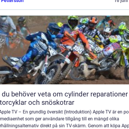
e Pettersson
16 juni
t du behöver veta om cylinder reparationer
orcyklar och snöskotrar
pple TV – En grundlig översikt (Introduktion) Apple TV är en po
imediaenhet som ger användare tillgång till en mängd olika
rhållningsalternativ direkt på sin TV-skärm. Genom att köpa App