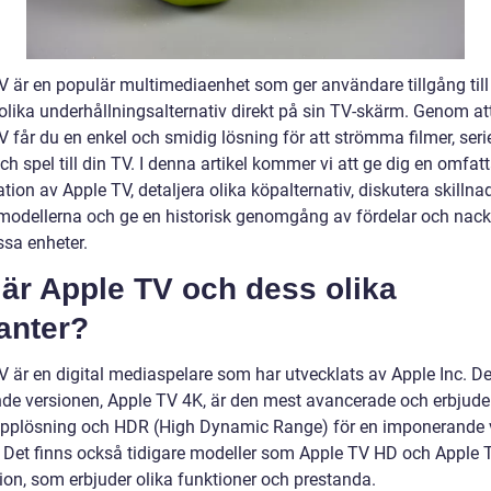
V är en populär multimediaenhet som ger användare tillgång till
lika underhållningsalternativ direkt på sin TV-skärm. Genom at
 får du en enkel och smidig lösning för att strömma filmer, serie
h spel till din TV. I denna artikel kommer vi att ge dig en omfat
tion av Apple TV, detaljera olika köpalternativ, diskutera skillna
modellerna och ge en historisk genomgång av fördelar och nack
sa enheter.
är Apple TV och dess olika
anter?
V är en digital mediaspelare som har utvecklats av Apple Inc. D
de versionen, Apple TV 4K, är den mest avancerade och erbjude
upplösning och HDR (High Dynamic Range) för en imponerande v
t. Det finns också tidigare modeller som Apple TV HD och Apple 
ion, som erbjuder olika funktioner och prestanda.