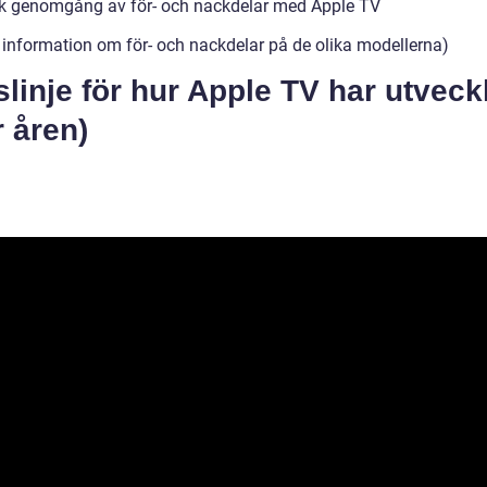
sk genomgång av för- och nackdelar med Apple TV
 information om för- och nackdelar på de olika modellerna)
slinje för hur Apple TV har utveck
 åren)