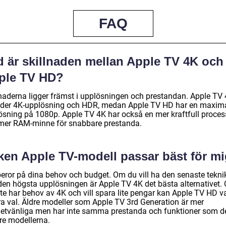
FAQ
d är skillnaden mellan Apple TV 4K och
ple TV HD?
lnaderna ligger främst i upplösningen och prestandan. Apple TV
uder 4K-upplösning och HDR, medan Apple TV HD har en maxim
ösning på 1080p. Apple TV 4K har också en mer kraftfull proces
mer RAM-minne för snabbare prestanda.
lken Apple TV-modell passar bäst för m
beror på dina behov och budget. Om du vill ha den senaste tekni
den högsta upplösningen är Apple TV 4K det bästa alternativet.
nte har behov av 4K och vill spara lite pengar kan Apple TV HD v
bra val. Äldre modeller som Apple TV 3rd Generation är mer
etvänliga men har inte samma prestanda och funktioner som d
re modellerna.