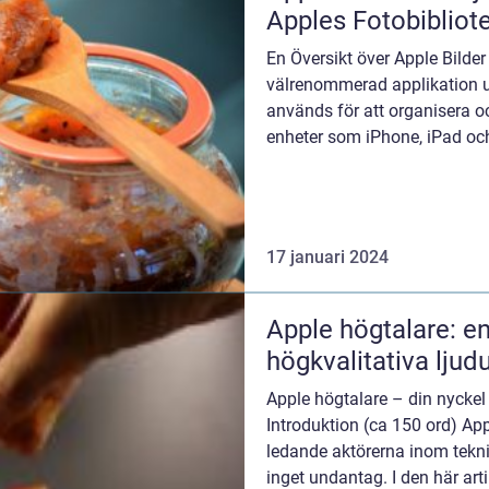
Apples Fotobibliot
En Översikt över Apple Bilder
välrenommerad applikation u
används för att organisera oc
enheter som iPhone, iPad oc
fototjänst erbjuder ett lätta...
17 januari 2024
Apple högtalare: en
högkvalitativa ljud
Apple högtalare – din nyckel t
Introduktion (ca 150 ord) App
ledande aktörerna inom tekni
inget undantag. I den här arti