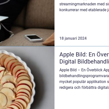
streamingmarknaden med sin
konkurrerar med etablerade 
Prime Video. I denna artikel 
18 januari 2024
Apple Bild: En Över
Digital Bildbehandl
Apple Bild – En Överblick Appl
bildbehandlingsprogramvara u
mycket populär applikation 
redigera och förbättra digita
funktioner och int...