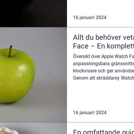
16 januari 2024
Allt du behöver ve
Face – En komplet
Översikt över Apple Watch F
anpassningsbara gränssnitt
klockvisare och ger användaren
Genom att skräddarsy Watch
information och funktion...
16 januari 2024
En omfattande guide