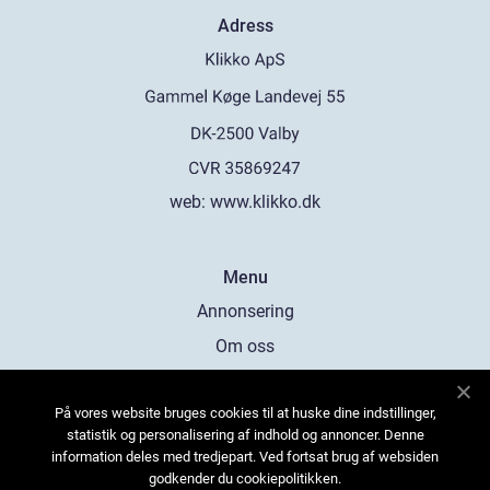
Adress
web:
www.klikko.dk
Menu
Annonsering
Om oss
Cookies
På vores website bruges cookies til at huske dine indstillinger,
Kontakta oss
statistik og personalisering af indhold og annoncer. Denne
Sitemap
information deles med tredjepart. Ved fortsat brug af websiden
godkender du cookiepolitikken.