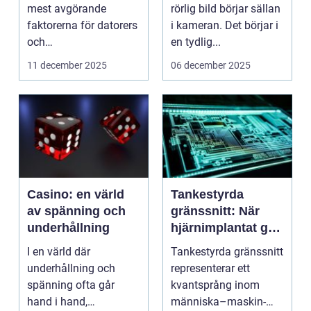
prestanda och
mest avgörande
rörlig bild börjar sällan
design
faktorerna för datorers
i kameran. Det börjar i
och
en tydlig...
elektronikkomponenter
11 december 2025
06 december 2025
s...
Casino: en värld
Tankestyrda
av spänning och
gränssnitt: När
underhållning
hjärnimplantat gör
digital interaktion
I en värld där
Tankestyrda gränssnitt
sömlös
underhållning och
representerar ett
spänning ofta går
kvantsprång inom
hand i hand,
människa–maskin-