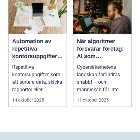
Automation av
När algoritmer
repetitiva
försvarar företag:
kontorsuppgifter –
AI som
från skript till
cybersäkerhetens
Repetitiva
Cybersäkerhetens
avancerad
nya vaktmästare
kontorsuppgifter, som
landskap förändras
programvara
att sortera data, skicka
snabbt – och
rapporter eller
människan får inte ...
uppdatera dokument,
14 oktober 2025
11 oktober 2025
tar of...