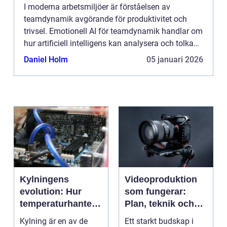
I moderna arbetsmiljöer är förståelsen av
teamdynamik avgörande för produktivitet och
trivsel. Emotionell AI för teamdynamik handlar om
hur artificiell intelligens kan analysera och tolka
känslomässiga si...
Daniel Holm
05 januari 2026
Kylningens
Videoproduktion
evolution: Hur
som fungerar:
temperaturhanteri
Plan, teknik och
ng formar
leverans
Kylning är en av de
Ett starkt budskap i