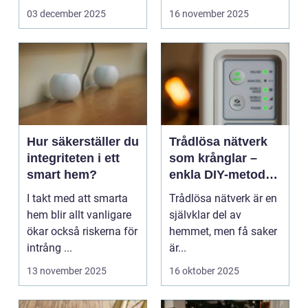
framst&ar...
inte...
03 december 2025
16 november 2025
Hur säkerställer du
Trådlösa nätverk
integriteten i ett
som krånglar –
smart hem?
enkla DIY-metoder
för stabilare Wi-Fi i
I takt med att smarta
Trådlösa nätverk är en
hela hemmet
hem blir allt vanligare
självklar del av
ökar också riskerna för
hemmet, men få saker
intrång ...
är...
13 november 2025
16 oktober 2025