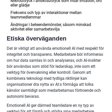
Mikrouttryck i ansiktsuttryck som visar irritation, oro
eller glädje
Frekvens och typ av interaktioner mellan
teammedlemmar
Ändringar i beteendemönster, såsom minskad
aktivitet eller samarbetsvilja
Etiska överväganden
Det är viktigt att använda emotionell AI med respekt för
integritet och transparens. Medarbetare bör informeras
om hur data samlas in och analyseras, och AI-insikter
bör användas som stöd för ledarskap, inte som ett
verktyg för övervakning eller kontroll. Genom att
kombinera teknologi med tydliga riktlinjer kan
organisationer dra nytta av AI:s förmåga att tolka
känslor samtidigt som medarbetarnas förtroende och
autonomi bevaras.
Emotionell AI ger därmed teamledare en ny typ av
verktyg för att förstå och stödja sina medarbetare.