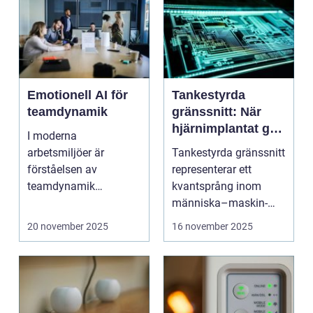
Emotionell AI för
Tankestyrda
teamdynamik
gränssnitt: När
hjärnimplantat gör
I moderna
digital interaktion
arbetsmiljöer är
Tankestyrda gränssnitt
sömlös
förståelsen av
representerar ett
teamdynamik
kvantsprång inom
avgörande för p...
människa–maskin-
inte...
20 november 2025
16 november 2025