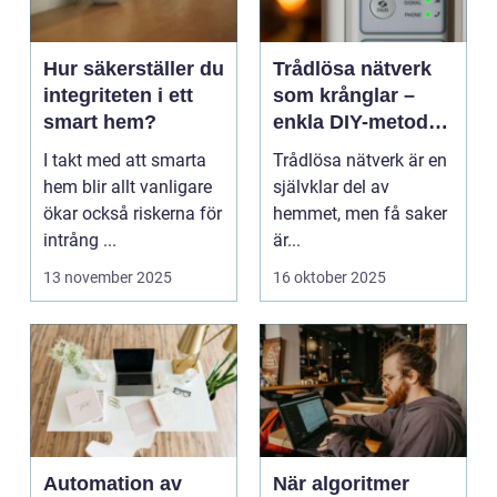
Hur säkerställer du
Trådlösa nätverk
integriteten i ett
som krånglar –
smart hem?
enkla DIY-metoder
för stabilare Wi-Fi i
I takt med att smarta
Trådlösa nätverk är en
hela hemmet
hem blir allt vanligare
självklar del av
ökar också riskerna för
hemmet, men få saker
intrång ...
är...
13 november 2025
16 oktober 2025
Automation av
När algoritmer