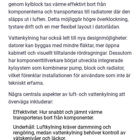
genom kylblock tas värme effektivt bort från
komponenterna och transporteras till radiatorer där den
släpps ut i luften. Detta möjliggör högre överklockning,
tystare drift och en mer flexibel layout i datorlådan.
Vattenkylning har också lett till nya designmöjligheter:
datorer kan byggas med mindre fläktar, mer öppna
kabinett och visuellt tilltalande rördragningar. Dessutom
har komponenttillverkare börjat utveckla integrerade
kylsystem som kombinerar pump, block och radiator,
vilket förenklar installationen för användare som inte är
tekniskt erfarna.
Några centrala aspekter av luft- och vattenkylning att
överväga inkluderar:
Effektivitet: Hur snabbt och jämnt värme
transporteras bort från komponenter.
Underhåll: Luftkylning kräver dammning och
rengöring, medan vattenkylning behöver kontroll av
vätskenivåer och läckor.