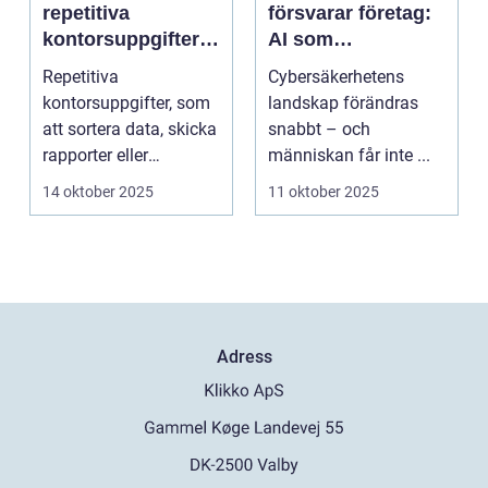
repetitiva
försvarar företag:
kontorsuppgifter –
AI som
från skript till
cybersäkerhetens
Repetitiva
Cybersäkerhetens
avancerad
nya vaktmästare
kontorsuppgifter, som
landskap förändras
programvara
att sortera data, skicka
snabbt – och
rapporter eller
människan får inte ...
uppdatera dokument,
14 oktober 2025
11 oktober 2025
tar of...
Adress