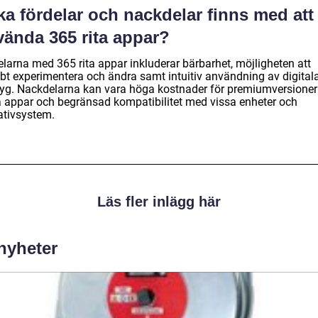
ka fördelar och nackdelar finns med att
vända 365 rita appar?
elarna med 365 rita appar inkluderar bärbarhet, möjligheten att
bt experimentera och ändra samt intuitiv användning av digital
tyg. Nackdelarna kan vara höga kostnader för premiumversioner
a appar och begränsad kompatibilitet med vissa enheter och
ativsystem.
Läs fler inlägg här
 nyheter