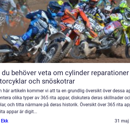
t du behöver veta om cylinder reparationer
orcyklar och snöskotrar
en här artikeln kommer vi att ta en grundlig översikt över dessa a
ntera olika typer av 365 rita appar, diskutera deras skillnader o
lar, och titta närmare på deras historik. Översikt över 365 rita ap
ita appar är digit...
 Ekk
31 maj