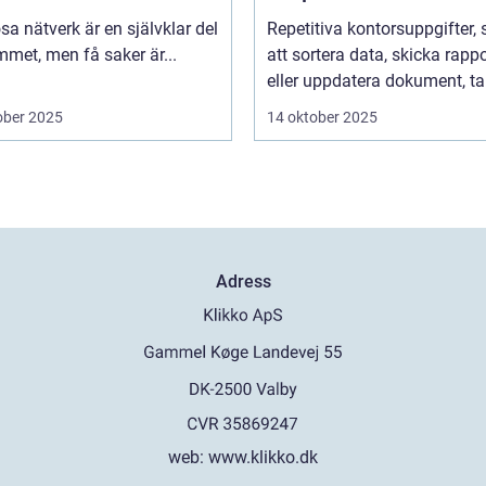
 hemmet
programvara
sa nätverk är en självklar del
Repetitiva kontorsuppgifter,
met, men få saker är...
att sortera data, skicka rappo
eller uppdatera dokument, tar
ober 2025
14 oktober 2025
Adress
web:
www.klikko.dk