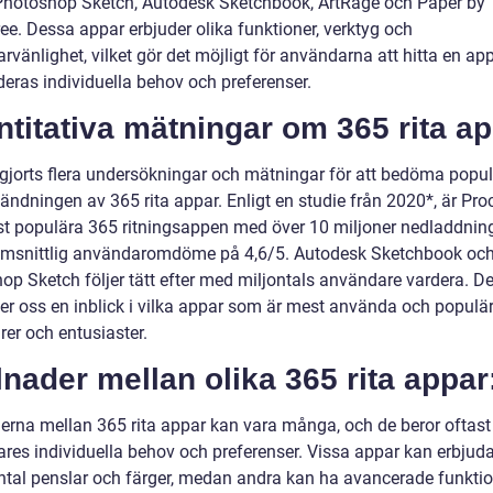
hotoshop Sketch, Autodesk Sketchbook, ArtRage och Paper by
ee. Dessa appar erbjuder olika funktioner, verktyg och
rvänlighet, vilket gör det möjligt för användarna att hitta en a
deras individuella behov och preferenser.
titativa mätningar om 365 rita ap
 gjorts flera undersökningar och mätningar för att bedöma popul
ändningen av 365 rita appar. Enligt en studie från 2020*, är Pro
t populära 365 ritningsappen med över 10 miljoner nedladdnin
msnittlig användaromdöme på 4,6/5. Autodesk Sketchbook oc
op Sketch följer tätt efter med miljontals användare vardera. D
 ger oss en inblick i vilka appar som är mest använda och populä
rer och entusiaster.
lnader mellan olika 365 rita appar
derna mellan 365 rita appar kan vara många, och de beror oftast
res individuella behov och preferenser. Vissa appar kan erbjuda
antal penslar och färger, medan andra kan ha avancerade funktio