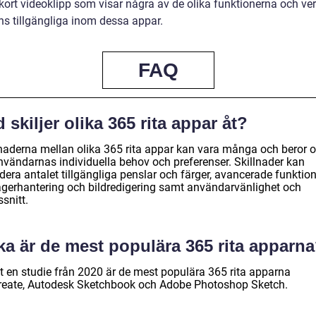
 kort videoklipp som visar några av de olika funktionerna och ve
ns tillgängliga inom dessa appar.
FAQ
 skiljer olika 365 rita appar åt?
lnaderna mellan olika 365 rita appar kan vara många och beror o
nvändarnas individuella behov och preferenser. Skillnader kan
dera antalet tillgängliga penslar och färger, avancerade funktio
lagerhantering och bildredigering samt användarvänlighet och
snitt.
ka är de mest populära 365 rita apparn
gt en studie från 2020 är de mest populära 365 rita apparna
reate, Autodesk Sketchbook och Adobe Photoshop Sketch.