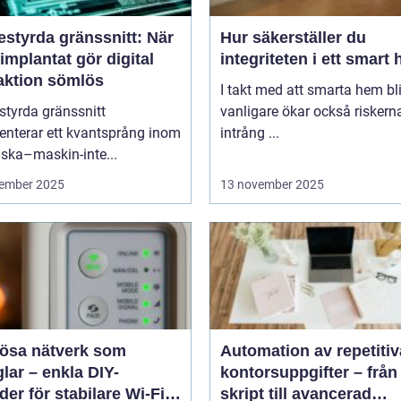
estyrda gränssnitt: När
Hur säkerställer du
implantat gör digital
integriteten i ett smart
raktion sömlös
I takt med att smarta hem blir
styrda gränssnitt
vanligare ökar också riskern
enterar ett kvantsprång inom
intrång ...
ska–maskin-inte...
ember 2025
13 november 2025
lösa nätverk som
Automation av repetitiv
lar – enkla DIY-
kontorsuppgifter – från
er för stabilare Wi-Fi i
skript till avancerad