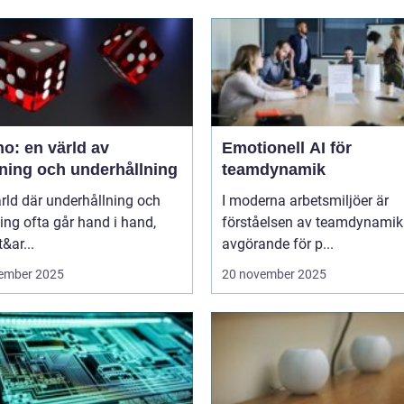
o: en värld av
Emotionell AI för
ning och underhållning
teamdynamik
ärld där underhållning och
I moderna arbetsmiljöer är
ng ofta går hand i hand,
förståelsen av teamdynamik
&ar...
avgörande för p...
ember 2025
20 november 2025