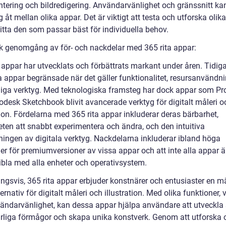
ntering och bildredigering. Användarvänlighet och gränssnitt ka
ig åt mellan olika appar. Det är viktigt att testa och utforska olik
hitta den som passar bäst för individuella behov.
sk genomgång av för- och nackdelar med 365 rita appar:
 appar har utvecklats och förbättrats markant under åren. Tidiga
ta appar begränsade när det gäller funktionalitet, resursanvändn
gliga verktyg. Med teknologiska framsteg har dock appar som Pr
odesk Sketchbook blivit avancerade verktyg för digitalt måleri o
tion. Fördelarna med 365 rita appar inkluderar deras bärbarhet,
eten att snabbt experimentera och ändra, och den intuitiva
ingen av digitala verktyg. Nackdelarna inkluderar ibland höga
er för premiumversioner av vissa appar och att inte alla appar ä
bla med alla enheter och operativsystem.
ingsvis, 365 rita appar erbjuder konstnärer och entusiaster en 
ternativ för digitalt måleri och illustration. Med olika funktioner, 
ändarvänlighet, kan dessa appar hjälpa användare att utveckla 
rliga förmågor och skapa unika konstverk. Genom att utforska 