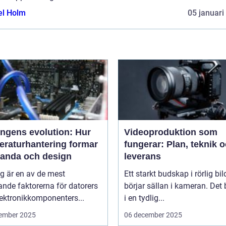
el Holm
05 januari
ingens evolution: Hur
Videoproduktion som
eraturhantering formar
fungerar: Plan, teknik 
tanda och design
leverans
g är en av de mest
Ett starkt budskap i rörlig bil
nde faktorerna för datorers
börjar sällan i kameran. Det 
ektronikkomponenters...
i en tydlig...
ember 2025
06 december 2025