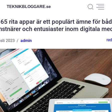
TEKNIKBLOGGARE.
se
65 rita appar är ett populärt ämne för bå
nstnärer och entusiaster inom digitala med
red
sti 2023
admin