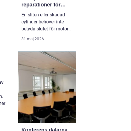
reparationer för
motorcyklar och
En sliten eller skadad
snöskotrar
cylinder behöver inte
betyda slutet för motorn.
Med rätt kunskap,
31 maj 2026
noggrann felsökning och
professionell hjälp går
det ofta att rädda även
hårt drabbade motorer.
För den som kör
motocross, enduro eller
av
snöskoter kan en väl
utför...
. I
her
Konferens dalarna