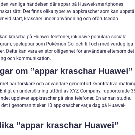
ill den vanliga händelsen där appar på Huawei-smartphones
oönskat sätt. Det finns olika typer av appkrascher som kan uppstå
her vid start, krascher under användning och oförutsedda
an krascha på Huawei-telefoner, inklusive populära sociala
ram, spelappar som Pokémon Go, och till och med vardagliga
er. Detta kan vara en stor olägenhet för användare eftersom det
ning och kommunikation.
ngar om ”appar kraschar Huawei”
lemet har forskare och användare genomfört kvantitativa mätnin
 Enligt en undersökning utförd av XYZ Company, rapporterade 
det upplever appkrascher på sina telefoner. En annan studie,
t det i genomsnitt sker 10 appkrascher varje dag på Huawei-
olika ”appar kraschar Huawei”