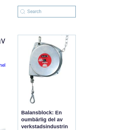
av
nel
Balansblock: En
oumbärlig del av
verkstadsindustrin