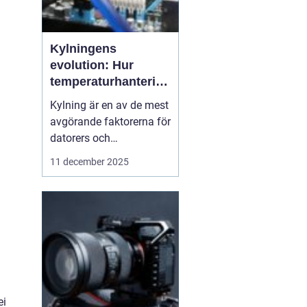
Kylningens
evolution: Hur
temperaturhantering
formar prestanda
Kylning är en av de mest
och design
avgörande faktorerna för
datorers och
elektronikkomponenters
11 december 2025
prestanda, även om den
ofta förbises. Hur värme
hanteras påverkar inte
bara livslängden på
processorer och
grafikkort...
ei