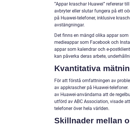
”Appar kraschar Huawei” refererar t
avbryter eller slutar fungera på ett 
på Huawei-telefoner, inklusive krasc
avstängningar.
Det finns en mängd olika appar som k
medieappar som Facebook och Instag
appar som kalendrar och e-postklient
kan påverka deras arbete, underhåll
Kvantitativa mätni
För att förstå omfattningen av prob
av appkrascher på Huawei-telefoner.
av Huawei-användarna att de regelbun
utförd av ABC Association, visade at
telefoner över hela världen.
Skillnader mellan 