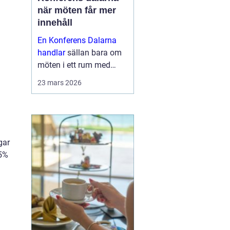
när möten får mer
innehåll
En Konferens Dalarna
handlar
sällan bara om
möten i ett rum med
projektor och block.
23 mars 2026
Många företag söker i
dag en miljö där
människor faktiskt
hinner mötas, tänka klart
och bygga relatio...
gar
35%