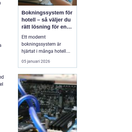
n
Bokningssystem för
hotell – så väljer du
rätt lösning för en
modern
Ett modernt
hotellvardag
bokningssystem är
a
hjärtat i många hotell.
När gäster förväntar sig
05 januari 2026
snabba svar, enkla
betalningar och smidiga
ed
in- och utcheckningar
el
behöver hotellen ett
digitalt stöd som håller
samma te...