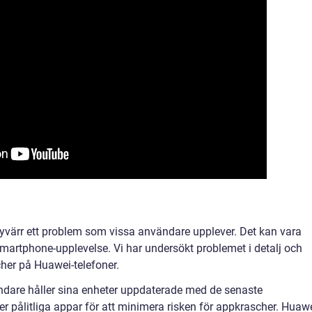
yvärr ett problem som vissa användare upplever. Det kan vara
martphone-upplevelse. Vi har undersökt problemet i detalj och
cher på Huawei-telefoner.
ändare håller sina enheter uppdaterade med de senaste
 pålitliga appar för att minimera risken för appkrascher. Huaw