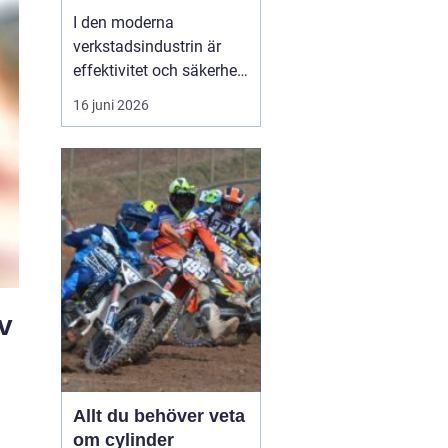
I den moderna
verkstadsindustrin är
effektivitet och säkerhet
grundpelare som inte får
16 juni 2026
komprometteras. För
företag som arbetar med
tunga verktyg och
maskiner är det
avgörande att ha rätt
hjälpmedel fö...
v
Allt du behöver veta
om cylinder