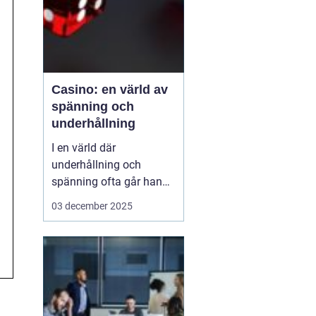
Casino: en värld av
spänning och
underhållning
I en värld där
underhållning och
spänning ofta går hand i
hand, framstår casinon
03 december 2025
som lysande exempel på
hur dessa element kan
kombineras för att
skapa oförglömliga
upplevelser. Från de
glitt...