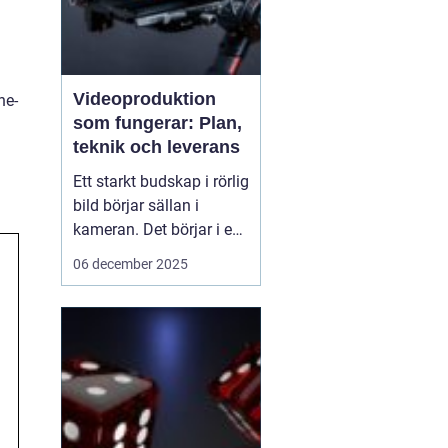
Videoproduktion
ne-
som fungerar: Plan,
teknik och leverans
Ett starkt budskap i rörlig
bild börjar sällan i
kameran. Det börjar i en
tydlig plan. När företag
06 december 2025
och organisationer
lyckas med video
handlar det om att knyta
ihop idé, manus, team,
teknik och distribution.
D&ari...