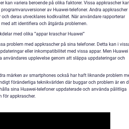
cher kan variera beroende på olika faktorer. Vissa appkrascher ka
ler programvaruversioner av Huawei-telefoner. Andra appkrascher
r och deras utvecklares kodkvalitet. När användare rapporterar
 med att identifiera och åtgärda problemen.
kdelar med olika ”appar kraschar Huawei”
issa problem med appkrascher på sina telefoner. Detta kan i viss
ppdateringar eller inkompatibilitet med vissa appar. Men Huawei
ttra användares upplevelse genom att släppa uppdateringar och
andra märken av smartphones också har haft liknande problem m
ändigt föränderliga teknikvärlden där buggar och problem är en d
hålla sina Huawei-telefoner uppdaterade och använda pålitliga
 för appkrascher.