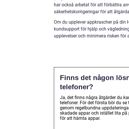
har också arbetat för att förbättra 
säkerhetskorrigeringar för att åtgär
Om du upplever appkrascher på din H
kundsupport för hjälp och väglednin
upplevelser och minimera risken för 
Finns det någon lös
telefoner?
Ja, det finns några åtgärder du ka
telefoner. För det första bör du se
genom regelbundna uppdateringar.
skadade appar och istället lita på
för att hämta appar.