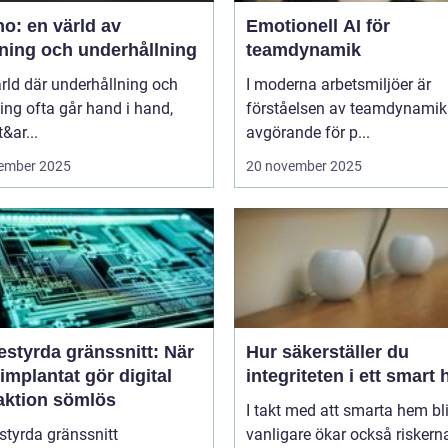
o: en värld av
Emotionell AI för
ning och underhållning
teamdynamik
ärld där underhållning och
I moderna arbetsmiljöer är
ng ofta går hand i hand,
förståelsen av teamdynamik
&ar...
avgörande för p...
ember 2025
20 november 2025
estyrda gränssnitt: När
Hur säkerställer du
implantat gör digital
integriteten i ett smart
raktion sömlös
I takt med att smarta hem blir
styrda gränssnitt
vanligare ökar också riskern