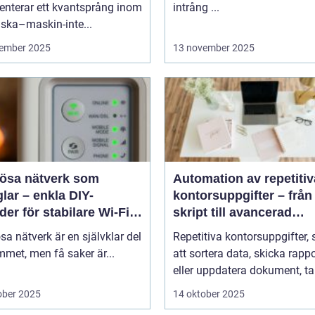
enterar ett kvantsprång inom
intrång ...
ska–maskin-inte...
ember 2025
13 november 2025
lösa nätverk som
Automation av repetitiv
lar – enkla DIY-
kontorsuppgifter – från
er för stabilare Wi-Fi i
skript till avancerad
 hemmet
programvara
sa nätverk är en självklar del
Repetitiva kontorsuppgifter,
met, men få saker är...
att sortera data, skicka rappo
eller uppdatera dokument, tar
ober 2025
14 oktober 2025