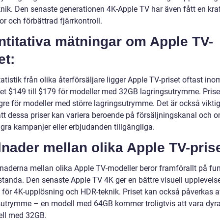
nik. Den senaste generationen 4K-Apple TV har även fått en kraf
r och förbättrad fjärrkontroll.
titativa mätningar om Apple TV-
et:
tatistik från olika återförsäljare ligger Apple TV-priset oftast ino
llet $149 till $179 för modeller med 32GB lagringsutrymme. Prise
gre för modeller med större lagringsutrymme. Det är också viktig
att dessa priser kan variera beroende på försäljningskanal och 
gra kampanjer eller erbjudanden tillgängliga.
lnader mellan olika Apple TV-pris
llnaderna mellan olika Apple TV-modeller beror framförallt på fu
standa. Den senaste Apple TV 4K ger en bättre visuell upplevel
d för 4K-upplösning och HDR-teknik. Priset kan också påverkas a
sutrymme – en modell med 64GB kommer troligtvis att vara dyra
ll med 32GB.