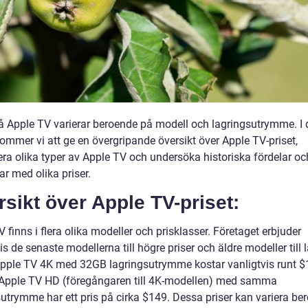
på Apple TV varierar beroende på modell och lagringsutrymme. I
kommer vi att ge en övergripande översikt över Apple TV-priset,
era olika typer av Apple TV och undersöka historiska fördelar oc
r med olika priser.
sikt över Apple TV-priset:
 finns i flera olika modeller och prisklasser. Företaget erbjuder
is de senaste modellerna till högre priser och äldre modeller till 
 Apple TV 4K med 32GB lagringsutrymme kostar vanligtvis runt $
pple TV HD (föregångaren till 4K-modellen) med samma
sutrymme har ett pris på cirka $149. Dessa priser kan variera be