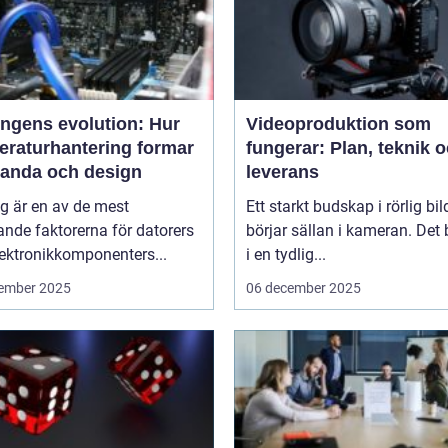
ingens evolution: Hur
Videoproduktion som
eraturhantering formar
fungerar: Plan, teknik 
tanda och design
leverans
g är en av de mest
Ett starkt budskap i rörlig bil
nde faktorerna för datorers
börjar sällan i kameran. Det 
ektronikkomponenters...
i en tydlig...
ember 2025
06 december 2025