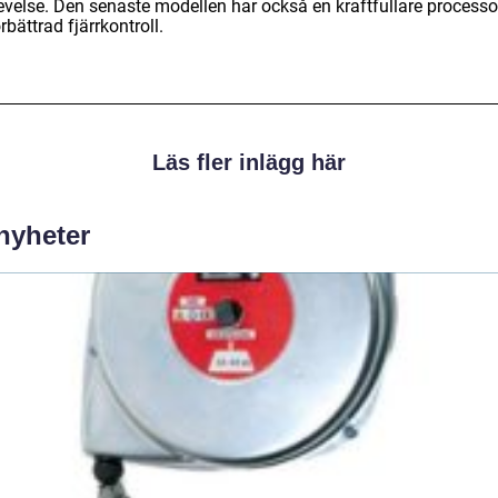
evelse. Den senaste modellen har också en kraftfullare processo
rbättrad fjärrkontroll.
Läs fler inlägg här
 nyheter