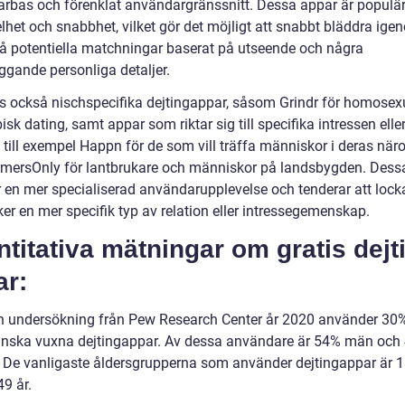
rbas och förenklat användargränssnitt. Dessa appar är populär
elhet och snabbhet, vilket gör det möjligt att snabbt bläddra ig
å potentiella matchningar baserat på utseende och några
ggande personliga detaljer.
ns också nischspecifika dejtingappar, såsom Grindr för homosex
isk dating, samt appar som riktar sig till specifika intressen elle
, till exempel Happn för de som vill träffa människor i deras nä
armersOnly för lantbrukare och människor på landsbygden. Dess
r en mer specialiserad användarupplevelse och tenderar att loc
er en mer specifik typ av relation eller intressegemenskap.
titativa mätningar om gratis dejt
ar:
en undersökning från Pew Research Center år 2020 använder 30
nska vuxna dejtingappar. Av dessa användare är 54% män och
. De vanligaste åldersgrupperna som använder dejtingappar är 1
9 år.