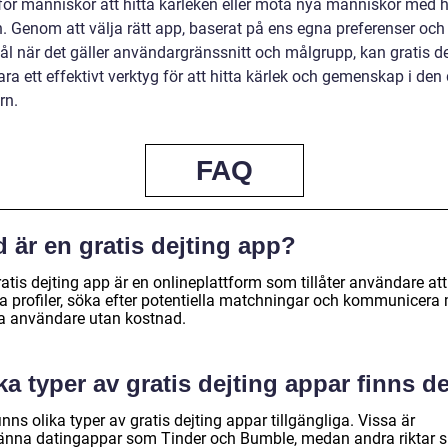
 för människor att hitta kärleken eller möta nya människor med h
n. Genom att välja rätt app, baserat på ens egna preferenser och
l när det gäller användargränssnitt och målgrupp, kan gratis de
ra ett effektivt verktyg för att hitta kärlek och gemenskap i den 
rn.
FAQ
 är en gratis dejting app?
atis dejting app är en onlineplattform som tillåter användare att
a profiler, söka efter potentiella matchningar och kommunicera
a användare utan kostnad.
ka typer av gratis dejting appar finns d
inns olika typer av gratis dejting appar tillgängliga. Vissa är
änna datingappar som Tinder och Bumble, medan andra riktar sig