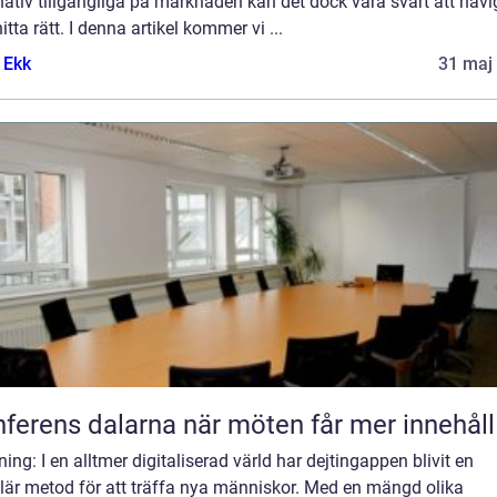
nativ tillgängliga på marknaden kan det dock vara svårt att navi
itta rätt. I denna artikel kommer vi ...
 Ekk
31 maj
Konferens dalarna när möten får mer innehåll
ning: I en alltmer digitaliserad värld har dejtingappen blivit en
lär metod för att träffa nya människor. Med en mängd olika