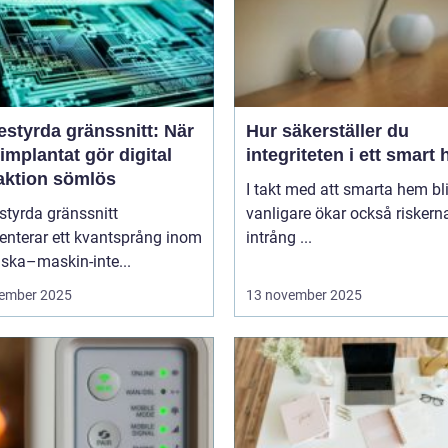
estyrda gränssnitt: När
Hur säkerställer du
implantat gör digital
integriteten i ett smart
raktion sömlös
I takt med att smarta hem blir
styrda gränssnitt
vanligare ökar också riskern
enterar ett kvantsprång inom
intrång ...
ska–maskin-inte...
ember 2025
13 november 2025