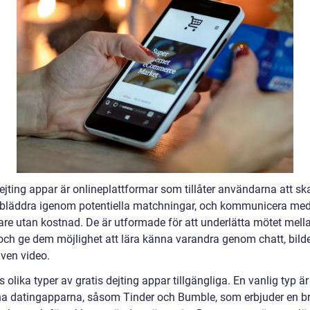
dejting appar är onlineplattformar som tillåter användarna att s
r, bläddra igenom potentiella matchningar, och kommunicera me
re utan kostnad. De är utformade för att underlätta mötet mell
 och ge dem möjlighet att lära känna varandra genom chatt, bild
även video.
s olika typer av gratis dejting appar tillgängliga. En vanlig typ är
a datingapparna, såsom Tinder och Bumble, som erbjuder en b