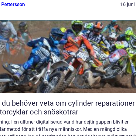
e Pettersson
16 juni
t du behöver veta om cylinder reparationer
orcyklar och snöskotrar
ning: I en alltmer digitaliserad värld har dejtingappen blivit en
lär metod för att träffa nya människor. Med en mängd olika