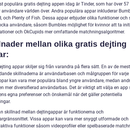
t populära gratis dejting appen idag är Tinder, som har över 57
r användare världen över. Andra populära appar inkluderar Bumb
, och Plenty of Fish. Dessa appar erbjuder olika funktioner och
locka användare, såsom Bumbles möjlighet för kvinnor att ta initi
ationer och OkCupids mer omfattande matchningsalgoritmer.
lnader mellan olika gratis dejting
ar:
ejting appar skiljer sig från varandra på flera sätt. En av de mest
dande skillnaderna är användarbasen och målgruppen för varje
ppar kan vara mer populära bland yngre användare, medan and
n mer diversifierad användarbas. Det är viktigt att välja en app
r ens egna preferenser och önskemål när det gäller potentiella
ngar.
n skillnad mellan dejtingappar är funktionerna och
rgränssnittet. Vissa appar kan vara mer snyggt utformade och
teraktiva funktioner såsom videoprofiler eller spelbaserade matc