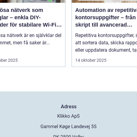
lösa nätverk som
Automation av repetitiv
lar – enkla DIY-
kontorsuppgifter – från
er för stabilare Wi-Fi i
skript till avancerad
 hemmet
programvara
sa nätverk är en självklar del
Repetitiva kontorsuppgifter,
met, men få saker är...
att sortera data, skicka rappo
eller uppdatera dokument, tar
ober 2025
14 oktober 2025
Adress