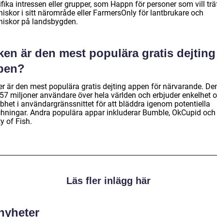
fika intressen eller grupper, som Happn för personer som vill trä
iskor i sitt närområde eller FarmersOnly för lantbrukare och
iskor på landsbygden.
ken är den mest populära gratis dejting
pen?
er är den mest populära gratis dejting appen för närvarande. De
 57 miljoner användare över hela världen och erbjuder enkelhet 
bhet i användargränssnittet för att bläddra igenom potentiella
hningar. Andra populära appar inkluderar Bumble, OkCupid och
y of Fish.
Läs fler inlägg här
 nyheter