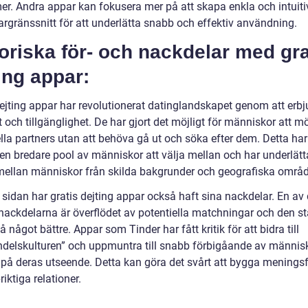
mer. Andra appar kan fokusera mer på att skapa enkla och intuiti
rgränssnitt för att underlätta snabb och effektiv användning.
oriska för- och nackdelar med gra
ing appar:
dejting appar har revolutionerat datinglandskapet genom att erb
 och tillgänglighet. De har gjort det möjligt för människor att m
ella partners utan att behöva gå ut och söka efter dem. Detta ha
 en bredare pool av människor att välja mellan och har underlätt
 mellan människor från skilda bakgrunder och geografiska områ
 sidan har gratis dejting appar också haft sina nackdelar. En av
 nackdelarna är överflödet av potentiella matchningar och den s
å något bättre. Appar som Tinder har fått kritik för att bidra till
ndelskulturen” och uppmuntra till snabb förbigåande av männis
 på deras utseende. Detta kan göra det svårt att bygga meningsf
iktiga relationer.