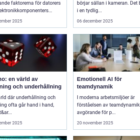
nde faktorerna för datorers
börjar sällan i kameran. Det 
ektronikkomponenters...
i en tydlig...
ember 2025
06 december 2025
o: en värld av
Emotionell AI för
ning och underhållning
teamdynamik
ärld där underhållning och
I moderna arbetsmiljöer är
ng ofta går hand i hand,
förståelsen av teamdynamik
&ar...
avgörande för p...
ember 2025
20 november 2025