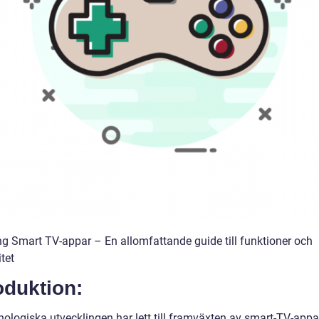
 Smart TV-appar – En allomfattande guide till funktioner och
tet
oduktion:
ologiska utvecklingen har lett till framväxten av smart-TV-appar