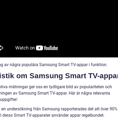
ng av några populära Samsung Smart TV-appar i funktion.
tistik om Samsung Smart TV-appa
tiva mätningar ger oss en tydligare bild av populariteten och
ingen av Samsung Smart TV-appar. Här är några relevanta
kuppgifter:
gt en undersökning från Samsung rapporterades det att över 90%
ill deras Smart TV-apparater använder appar regelbundet.