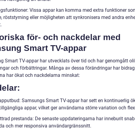
äggsfunktioner: Vissa appar kan komma med extra funktioner som 
e, röststyrning eller möjligheten att synkronisera med andra enhe
.
oriska för- och nackdelar med
sung Smart TV-appar
 Smart TV-appar har utvecklats över tid och har genomgått ol
ngar och förbättringar. Många av dessa förändringar har bidragit 
rna har ökat och nackdelarna minskat:
elar:
apputbud: Samsungs Smart TV-appar har sett en kontinuerlig ö
tillgängliga appar, vilket ger användarna större variation och flexi
ttrad prestanda: De senaste uppdateringarna har inneburit sna
da och mer responsiva användargränssnitt.