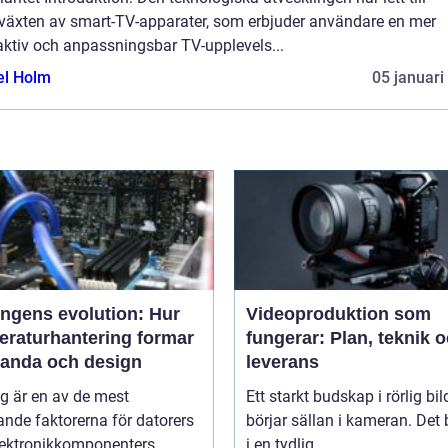
växten av smart-TV-apparater, som erbjuder användare en mer
aktiv och anpassningsbar TV-upplevels...
el Holm
05 januari
ingens evolution: Hur
Videoproduktion som
eraturhantering formar
fungerar: Plan, teknik 
tanda och design
leverans
g är en av de mest
Ett starkt budskap i rörlig bil
nde faktorerna för datorers
börjar sällan i kameran. Det 
ektronikkomponenters...
i en tydlig...