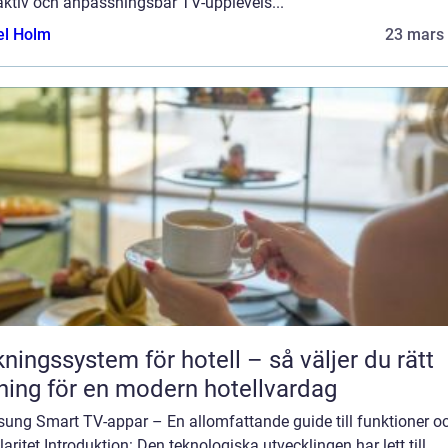
aktiv och anpassningsbar TV-upplevels...
el Holm
23 mars
ngssystem för hotell – så väljer du rätt
ning för en modern hotellvardag
ung Smart TV-appar – En allomfattande guide till funktioner o
aritet Introduktion: Den teknologiska utvecklingen har lett till