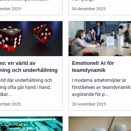
ember 2025
06 december 2025
o: en värld av
Emotionell AI för
ning och underhållning
teamdynamik
ärld där underhållning och
I moderna arbetsmiljöer är
ng ofta går hand i hand,
förståelsen av teamdynamik
&ar...
avgörande för p...
ember 2025
20 november 2025