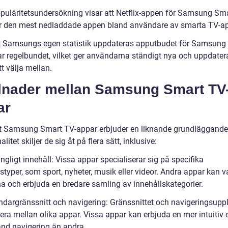
opuläritetsundersökning visar att Netflix-appen för Samsung Sm
r den mest nedladdade appen bland användare av smarta TV-ap
gt Samsungs egen statistik uppdateras apputbudet för Samsung
r regelbundet, vilket ger användarna ständigt nya och uppdate
t välja mellan.
llnader mellan Samsung Smart TV
ar
tt Samsung Smart TV-appar erbjuder en liknande grundläggande
alitet skiljer de sig åt på flera sätt, inklusive:
ängligt innehåll: Vissa appar specialiserar sig på specifika
styper, som sport, nyheter, musik eller videor. Andra appar kan 
a och erbjuda en bredare samling av innehållskategorier.
ndargränssnitt och navigering: Gränssnittet och navigeringsupp
era mellan olika appar. Vissa appar kan erbjuda en mer intuitiv 
änd navigering än andra.