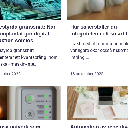
estyrda gränssnitt: När
Hur säkerställer du
implantat gör digital
integriteten i ett smart
raktion sömlös
I takt med att smarta hem blir
styrda gränssnitt
vanligare ökar också riskern
enterar ett kvantsprång inom
intrång ...
ska–maskin-inte...
ember 2025
13 november 2025
lösa nätverk som
Automation av repetitiv