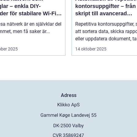
lar – enkla DIY-
kontorsuppgifter – från
er för stabilare Wi-Fi i
skript till avancerad
 hemmet
programvara
sa nätverk är en självklar del
Repetitiva kontorsuppgifter,
met, men få saker är...
att sortera data, skicka rappo
eller uppdatera dokument, tar
ober 2025
14 oktober 2025
Adress