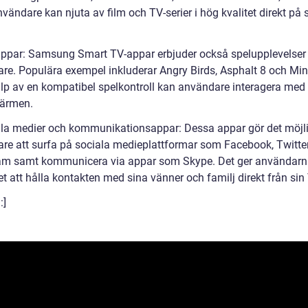
vändare kan njuta av film och TV-serier i hög kvalitet direkt på 
appar: Samsung Smart TV-appar erbjuder också spelupplevelser 
re. Populära exempel inkluderar Angry Birds, Asphalt 8 och Min
lp av en kompatibel spelkontroll kan användare interagera med
kärmen.
ala medier och kommunikationsappar: Dessa appar gör det möjli
re att surfa på sociala medieplattformar som Facebook, Twitte
am samt kommunicera via appar som Skype. Det ger användar
t att hålla kontakten med sina vänner och familj direkt från sin
:]