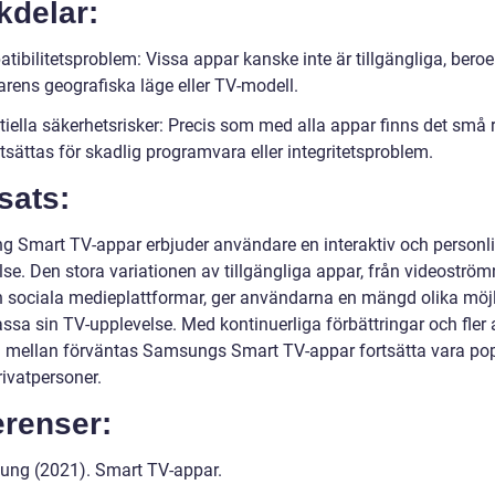
kdelar:
tibilitetsproblem: Vissa appar kanske inte är tillgängliga, bero
rens geografiska läge eller TV-modell.
iella säkerhetsrisker: Precis som med alla appar finns det små r
utsättas för skadlig programvara eller integritetsproblem.
sats:
 Smart TV-appar erbjuder användare en interaktiv och personli
se. Den stora variationen av tillgängliga appar, från videoströmn
h sociala medieplattformar, ger användarna en mängd olika möjl
assa sin TV-upplevelse. Med kontinuerliga förbättringar och fler
ja mellan förväntas Samsungs Smart TV-appar fortsätta vara po
rivatpersoner.
erenser:
ng (2021). Smart TV-appar.