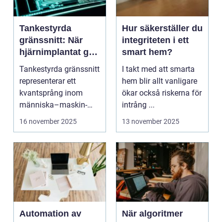
Tankestyrda
Hur säkerställer du
gränssnitt: När
integriteten i ett
hjärnimplantat gör
smart hem?
digital interaktion
Tankestyrda gränssnitt
I takt med att smarta
sömlös
representerar ett
hem blir allt vanligare
kvantsprång inom
ökar också riskerna för
människa–maskin-
intrång ...
inte...
16 november 2025
13 november 2025
Automation av
När algoritmer