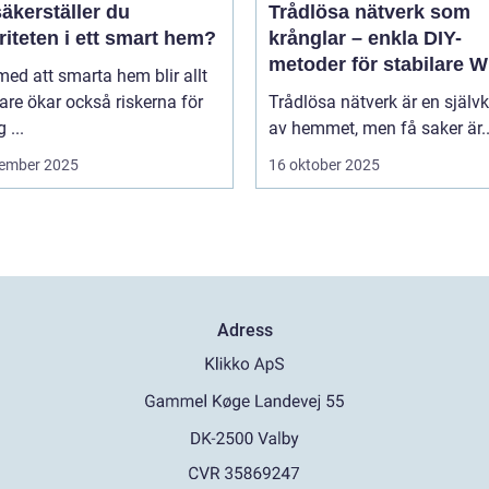
äkerställer du
Trådlösa nätverk som
riteten i ett smart hem?
krånglar – enkla DIY-
metoder för stabilare Wi
 med att smarta hem blir allt
hela hemmet
are ökar också riskerna för
Trådlösa nätverk är en självk
 ...
av hemmet, men få saker är..
ember 2025
16 oktober 2025
Adress