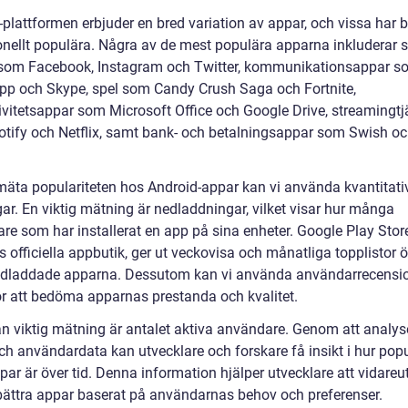
plattformen erbjuder en bred variation av appar, och vissa har bl
onellt populära. Några av de mest populära apparna inkluderar s
som Facebook, Instagram och Twitter, kommunikationsappar s
p och Skype, spel som Candy Crush Saga och Fortnite,
ivitetsappar som Microsoft Office och Google Drive, streamingtj
tify och Netflix, samt bank- och betalningsappar som Swish o
 mäta populariteten hos Android-appar kan vi använda kvantitati
ar. En viktig mätning är nedladdningar, vilket visar hur många
re som har installerat en app på sina enheter. Google Play Store
 officiella appbutik, ger ut veckovisa och månatliga topplistor 
dladdade apparna. Dessutom kan vi använda användarrecensi
ör att bedöma apparnas prestanda och kvalitet.
n viktig mätning är antalet aktiva användare. Genom att analys
ch användardata kan utvecklare och forskare få insikt i hur pop
par är över tid. Denna information hjälper utvecklare att vidareu
bättra appar baserat på användarnas behov och preferenser.