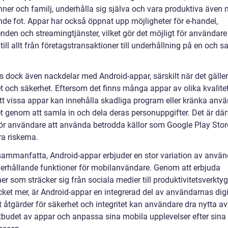
ner och familj, underhålla sig själva och vara produktiva även n
nde fot. Appar har också öppnat upp möjligheter för e-handel,
den och streamingtjänster, vilket gör det möjligt för användare 
 till allt från företagstransaktioner till underhållning på en och
s dock även nackdelar med Android-appar, särskilt när det gäller
et och säkerhet. Eftersom det finns många appar av olika kvalitet
att vissa appar kan innehålla skadliga program eller kränka anv
et genom att samla in och dela deras personuppgifter. Det är där
 för användare att använda betrodda källor som Google Play Store
a riskerna.
 sammanfatta, Android-appar erbjuder en stor variation av anvä
erhållande funktioner för mobilanvändare. Genom att erbjuda
er som sträcker sig från sociala medier till produktivitetsverktyg
ket mer, är Android-appar en integrerad del av användarnas digit
t åtgärder för säkerhet och integritet kan användare dra nytta a
tbudet av appar och anpassa sina mobila upplevelser efter sina