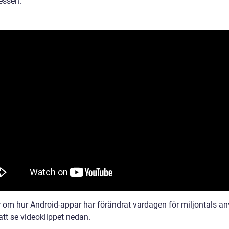
essen.
 om hur Android-appar har förändrat vardagen för miljontals a
tt se videoklippet nedan.