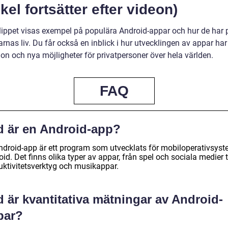
ikel fortsätter efter videon)
klippet visas exempel på populära Android-appar och hur de har 
rnas liv. Du får också en inblick i hur utvecklingen av appar ha
on och nya möjligheter för privatpersoner över hela världen.
FAQ
d är en Android-app?
ndroid-app är ett program som utvecklats för mobiloperativsyst
id. Det finns olika typer av appar, från spel och sociala medier ti
uktivitetsverktyg och musikappar.
 är kvantitativa mätningar av Android-
par?