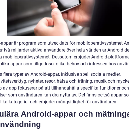
-appar är program som utvecklats för mobiloperativsystemet An
r två miljarder aktiva användare över hela världen är Android d
a mobiloperativsystemet. Dessutom erbjuder Android-plattform
lika appar som tillgodoser olika behov och intressen hos anvä
s flera typer av Android-appar, inklusive spel, sociala medier,
vitetsverktyg, nyheter, resor, hälsa och träning, musik och mycke
p av app fokuserar på att tillhandahålla specifika funktioner och
lser som användaren kan dra nytta av. Det finns också appar s
olika kategorier och erbjuder mångsidighet för användaren.
ulära Android-appar och mätning
användning