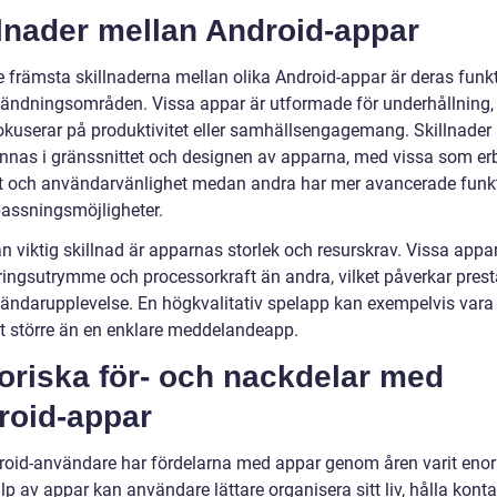
lnader mellan Android-appar
e främsta skillnaderna mellan olika Android-appar är deras funk
ändningsområden. Vissa appar är utformade för underhållning
okuserar på produktivitet eller samhällsengagemang. Skillnader
innas i gränssnittet och designen av apparna, med vissa som er
t och användarvänlighet medan andra har mer avancerade funk
assningsmöjligheter.
 viktig skillnad är apparnas storlek och resurskrav. Vissa appar
ringsutrymme och processorkraft än andra, vilket påverkar pres
ändarupplevelse. En högkvalitativ spelapp kan exempelvis vara
gt större än en enklare meddelandeapp.
oriska för- och nackdelar med
roid-appar
roid-användare har fördelarna med appar genom åren varit eno
p av appar kan användare lättare organisera sitt liv, hålla kont