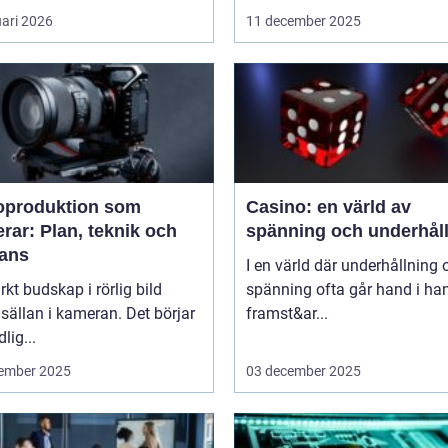
uari 2026
11 december 2025
oproduktion som
Casino: en värld av
rar: Plan, teknik och
spänning och underhål
rans
I en värld där underhållning 
arkt budskap i rörlig bild
spänning ofta går hand i ha
 sällan i kameran. Det börjar
framst&ar...
dlig...
ember 2025
03 december 2025