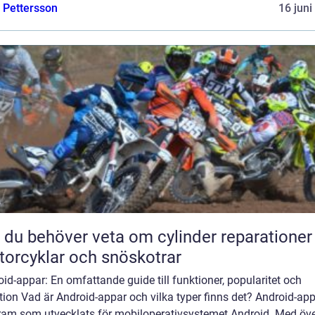
e Pettersson
16 juni
t du behöver veta om cylinder reparationer
orcyklar och snöskotrar
id-appar: En omfattande guide till funktioner, popularitet och
tion Vad är Android-appar och vilka typer finns det? Android-app
ram som utvecklats för mobiloperativsystemet Android. Med öve