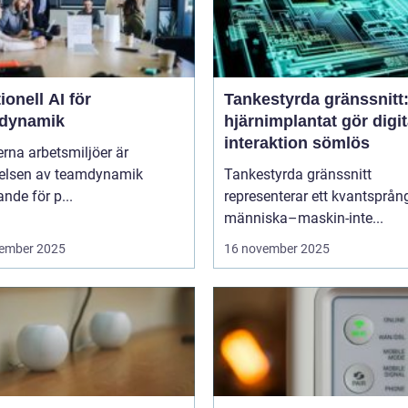
onell AI för
Tankestyrda gränssnitt
dynamik
hjärnimplantat gör digit
interaktion sömlös
rna arbetsmiljöer är
åelsen av teamdynamik
Tankestyrda gränssnitt
nde för p...
representerar ett kvantsprå
människa–maskin-inte...
ember 2025
16 november 2025