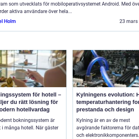
ram som utvecklats för mobiloperativsystemet Android. Med öve
rder aktiva användare över hela...
el Holm
23 mars
ngssystem för hotell –
Kylningens evolution: 
ljer du rätt lösning för
temperaturhantering fo
odern hotellvardag
prestanda och design
odernt bokningssystem är
Kylning är en av de mest
t i många hotell. När gäster
avgörande faktorerna för dat
och elektronikkomponenters.