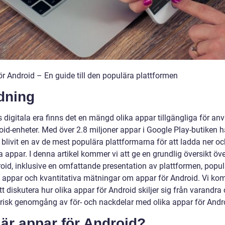
ör Android – En guide till den populära plattformen
dning
 digitala era finns det en mängd olika appar tillgängliga för an
oid-enheter. Med över 2.8 miljoner appar i Google Play-butiken h
blivit en av de mest populära plattformarna för att ladda ner oc
 appar. I denna artikel kommer vi att ge en grundlig översikt öv
roid, inklusive en omfattande presentation av plattformen, popu
v appar och kvantitativa mätningar om appar för Android. Vi k
t diskutera hur olika appar för Android skiljer sig från varandra
orisk genomgång av för- och nackdelar med olika appar för Andr
är appar för Android?