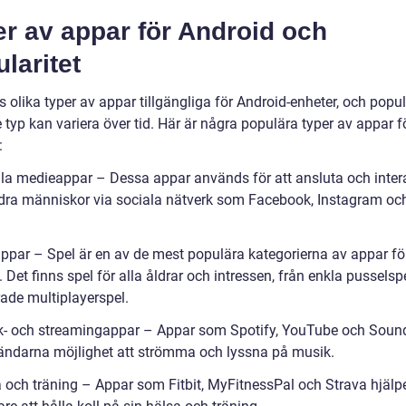
r av appar för Android och
laritet
s olika typer av appar tillgängliga för Android-enheter, och popul
e typ kan variera över tid. Här är några populära typer av appar f
:
ala medieappar – Dessa appar används för att ansluta och inter
ra människor via sociala nätverk som Facebook, Instagram oc
appar – Spel är en av de mest populära kategorierna av appar fö
 Det finns spel för alla åldrar och intressen, från enkla pusselspel
ade multiplayerspel.
k- och streamingappar – Appar som Spotify, YouTube och Sou
ändarna möjlighet att strömma och lyssna på musik.
a och träning – Appar som Fitbit, MyFitnessPal och Strava hjälp