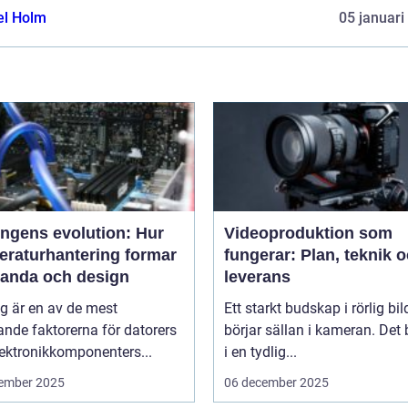
el Holm
05 januari
ingens evolution: Hur
Videoproduktion som
eraturhantering formar
fungerar: Plan, teknik 
tanda och design
leverans
g är en av de mest
Ett starkt budskap i rörlig bil
nde faktorerna för datorers
börjar sällan i kameran. Det 
ektronikkomponenters...
i en tydlig...
ember 2025
06 december 2025