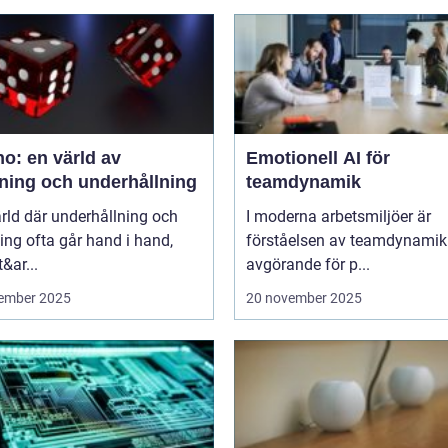
o: en värld av
Emotionell AI för
ning och underhållning
teamdynamik
ärld där underhållning och
I moderna arbetsmiljöer är
ng ofta går hand i hand,
förståelsen av teamdynamik
&ar...
avgörande för p...
ember 2025
20 november 2025