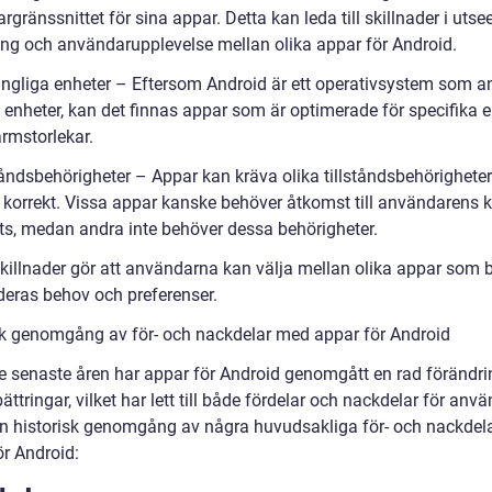
gränssnittet för sina appar. Detta kan leda till skillnader i utse
ing och användarupplevelse mellan olika appar för Android.
gängliga enheter – Eftersom Android är ett operativsystem som 
a enheter, kan det finnas appar som är optimerade för specifika 
ärmstorlekar.
tåndsbehörigheter – Appar kan kräva olika tillståndsbehörigheter 
 korrekt. Vissa appar kanske behöver åtkomst till användarens
lats, medan andra inte behöver dessa behörigheter.
killnader gör att användarna kan välja mellan olika appar som 
deras behov och preferenser.
sk genomgång av för- och nackdelar med appar för Android
e senaste åren har appar för Android genomgått en rad förändri
ättringar, vilket har lett till både fördelar och nackdelar för anv
en historisk genomgång av några huvudsakliga för- och nackdel
ör Android: