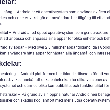
elar:
 tillgång – Android är ett operativsystem som används av flera o
en och enheter, vilket gör att användare har tillgång till ett stor
r.
bilitet – Android är ett öppet operativsystem som ger utvecklare
et att anpassa och anpassa sina appar för olika enheter och be
fald av appar – Med över 2.8 miljoner appar tillgängliga i Googl
 kan användare hitta appar för nästan alla ändamål och intresse
kdelar:
entering – Android-plattformen har ibland kritiserats för att va
erad, vilket innebär att olika enheter kan ha olika versioner av
vsystemet och därmed olika kompatibilitet och funktionalitet för
rhetsrisker – På grund av sin öppna natur är Android mer benäge
tsrisker och skadlig kod jämfört med mer slutna operativsyste