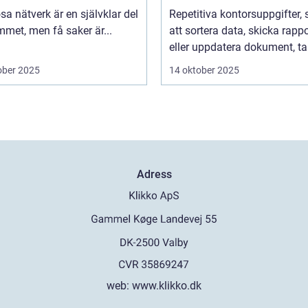
 hemmet
programvara
sa nätverk är en självklar del
Repetitiva kontorsuppgifter,
met, men få saker är...
att sortera data, skicka rappo
eller uppdatera dokument, tar
ober 2025
14 oktober 2025
Adress
web:
www.klikko.dk