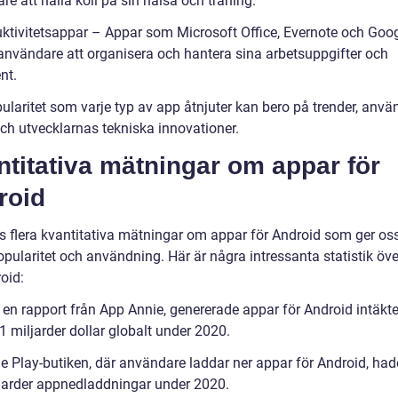
e att hålla koll på sin hälsa och träning.
uktivitetsappar – Appar som Microsoft Office, Evernote och Goog
 användare att organisera och hantera sina arbetsuppgifter och
nt.
ularitet som varje typ av app åtnjuter kan bero på trender, anv
ch utvecklarnas tekniska innovationer.
titativa mätningar om appar för
roid
s flera kvantitativa mätningar om appar för Android som ger oss 
opularitet och användning. Här är några intressanta statistik öv
oid:
 en rapport från App Annie, genererade appar för Android intäkte
1 miljarder dollar globalt under 2020.
e Play-butiken, där användare laddar ner appar för Android, had
jarder appnedladdningar under 2020.