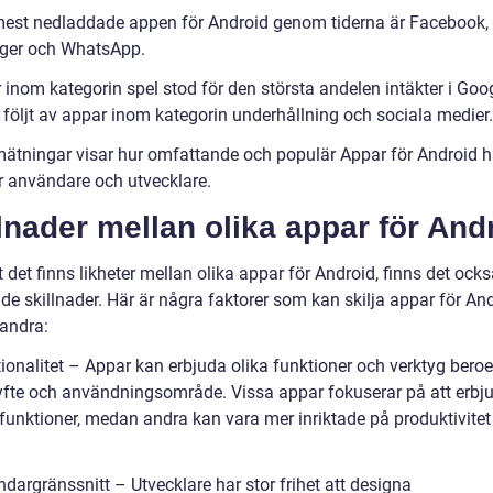
est nedladdade appen för Android genom tiderna är Facebook, f
ger och WhatsApp.
inom kategorin spel stod för den största andelen intäkter i Goog
 följt av appar inom kategorin underhållning och sociala medier.
ätningar visar hur omfattande och populär Appar för Android har
r användare och utvecklare.
lnader mellan olika appar för And
t det finns likheter mellan olika appar för Android, finns det ock
de skillnader. Här är några faktorer som kan skilja appar för An
randra:
tionalitet – Appar kan erbjuda olika funktioner och verktyg bero
yfte och användningsområde. Vissa appar fokuserar på att erbj
funktioner, medan andra kan vara mer inriktade på produktivitet 
dargränssnitt – Utvecklare har stor frihet att designa