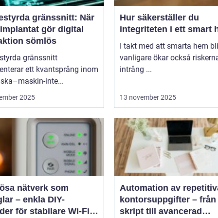
estyrda gränssnitt: När
Hur säkerställer du
implantat gör digital
integriteten i ett smart
raktion sömlös
I takt med att smarta hem blir
styrda gränssnitt
vanligare ökar också riskern
enterar ett kvantsprång inom
intrång ...
ska–maskin-inte...
ember 2025
13 november 2025
lösa nätverk som
Automation av repetitiv
lar – enkla DIY-
kontorsuppgifter – från
er för stabilare Wi-Fi i
skript till avancerad