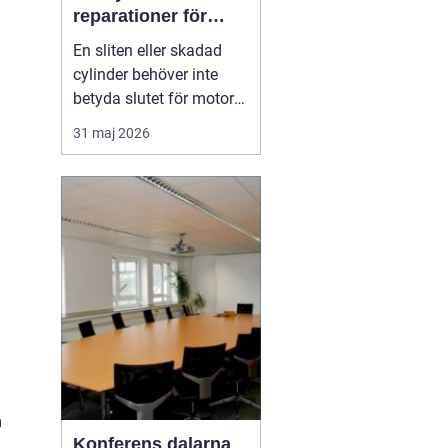
reparationer för
motorcyklar och
En sliten eller skadad
snöskotrar
cylinder behöver inte
betyda slutet för motorn.
Med rätt kunskap,
31 maj 2026
noggrann felsökning och
professionell hjälp går
det ofta att rädda även
hårt drabbade motorer.
För den som kör
motocross, enduro eller
snöskoter kan en väl
utför...
m
Konferens dalarna