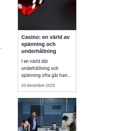
l
Casino: en värld av
spänning och
.
underhållning
I en värld där
underhållning och
spänning ofta går hand i
hand, framstår casinon
03 december 2025
som lysande exempel på
hur dessa element kan
kombineras för att
skapa oförglömliga
upplevelser. Från de
glitt...