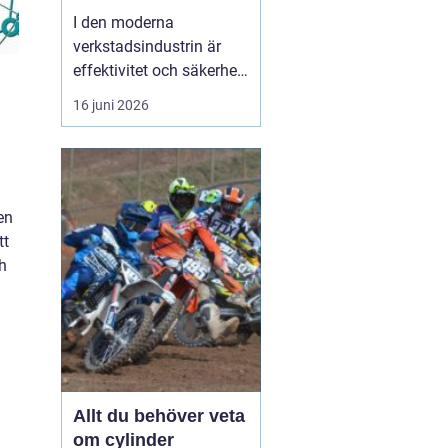
I den moderna
verkstadsindustrin är
effektivitet och säkerhet
grundpelare som inte får
16 juni 2026
komprometteras. För
företag som arbetar med
tunga verktyg och
maskiner är det
avgörande att ha rätt
en
hjälpmedel fö...
tt
ch
Allt du behöver veta
om cylinder