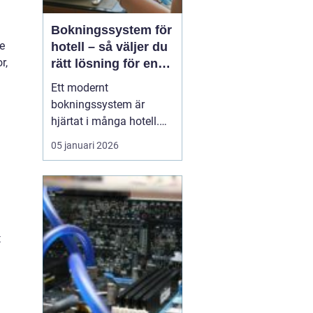
Bokningssystem för
e
hotell – så väljer du
r,
rätt lösning för en
modern
Ett modernt
hotellvardag
bokningssystem är
hjärtat i många hotell.
När gäster förväntar sig
05 januari 2026
snabba svar, enkla
betalningar och smidiga
in- och utcheckningar
behöver hotellen ett
digitalt stöd som håller
t
samma te...