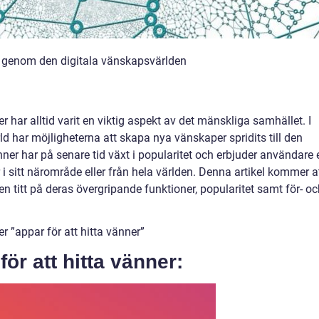
ra genom den digitala vänskapsvärlden
 har alltid varit en viktig aspekt av det mänskliga samhället. I
har möjligheterna att skapa nya vänskaper spridits till den
änner har på senare tid växt i popularitet och erbjuder användare 
 i sitt närområde eller från hela världen. Denna artikel kommer a
n titt på deras övergripande funktioner, popularitet samt för- o
r ”appar för att hitta vänner”
för att hitta vänner: