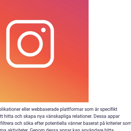
plikationer eller webbaserade plattformar som är specifikt
tt hitta och skapa nya vänskapliga relationer. Dessa appar
filtrera och söka efter potentiella vänner baserat på kriterier so
mma aktiviteter. Genom dessa appar kan användare hitta