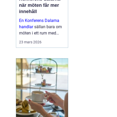
när möten får mer
innehåll
En Konferens Dalarna
handlar
sällan bara om
möten i ett rum med
projektor och block.
23 mars 2026
Många företag söker i
dag en miljö där
människor faktiskt
hinner mötas, tänka klart
och bygga relatio...