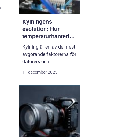
a
Kylningens
evolution: Hur
temperaturhantering
formar prestanda
Kylning är en av de mest
och design
avgörande faktorerna för
datorers och
elektronikkomponenters
11 december 2025
prestanda, även om den
ofta förbises. Hur värme
hanteras påverkar inte
bara livslängden på
processorer och
grafikkort...