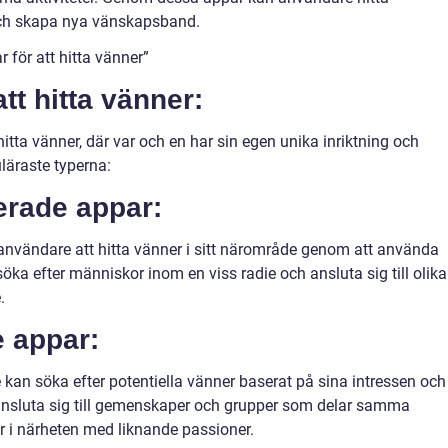
och skapa nya vänskapsband.
 för att hitta vänner”
tt hitta vänner:
 hitta vänner, där var och en har sin egen unika inriktning och
läraste typerna:
erade appar:
användare att hitta vänner i sitt närområde genom att använda
ka efter människor inom en viss radie och ansluta sig till olika
.
e appar:
kan söka efter potentiella vänner baserat på sina intressen och
 ansluta sig till gemenskaper och grupper som delar samma
er i närheten med liknande passioner.