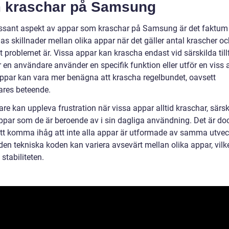
 kraschar på Samsung
essant aspekt av appar som kraschar på Samsung är det faktum 
as skillnader mellan olika appar när det gäller antal krascher oc
gt problemet är. Vissa appar kan krascha endast vid särskilda tillf
en användare använder en specifik funktion eller utför en viss ak
ppar kan vara mer benägna att krascha regelbundet, oavsett
res beteende.
e kan uppleva frustration när vissa appar alltid kraschar, särsk
appar som de är beroende av i sin dagliga användning. Det är do
 att komma ihåg att inte alla appar är utformade av samma utvec
den tekniska koden kan variera avsevärt mellan olika appar, vilk
stabiliteten.