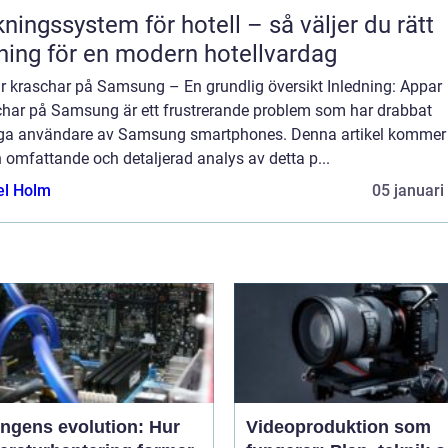
ngssystem för hotell – så väljer du rätt
ning för en modern hotellvardag
r kraschar på Samsung – En grundlig översikt Inledning: Appar
char på Samsung är ett frustrerande problem som har drabbat
a användare av Samsung smartphones. Denna artikel kommer 
 omfattande och detaljerad analys av detta p...
el Holm
05 januari
ingens evolution: Hur
Videoproduktion som