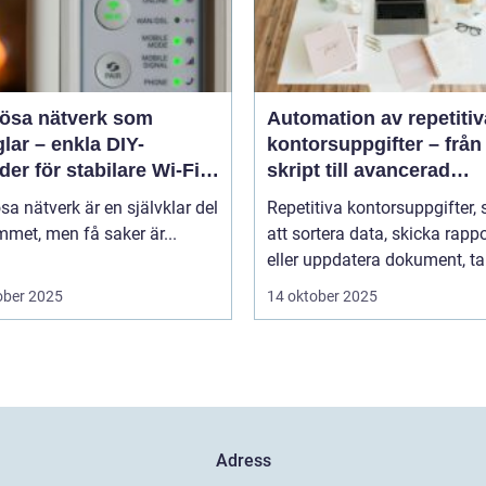
lösa nätverk som
Automation av repetitiv
lar – enkla DIY-
kontorsuppgifter – från
er för stabilare Wi-Fi i
skript till avancerad
 hemmet
programvara
sa nätverk är en självklar del
Repetitiva kontorsuppgifter,
met, men få saker är...
att sortera data, skicka rappo
eller uppdatera dokument, tar
ober 2025
14 oktober 2025
Adress