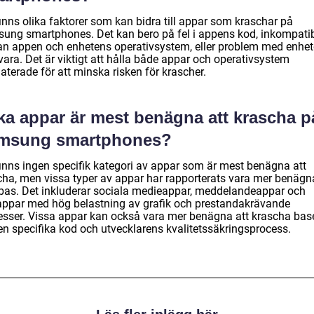
inns olika faktorer som kan bidra till appar som kraschar på
ung smartphones. Det kan bero på fel i appens kod, inkompatibi
an appen och enhetens operativsystem, eller problem med enhe
ara. Det är viktigt att hålla både appar och operativsystem
terade för att minska risken för krascher.
lka appar är mest benägna att krascha p
msung smartphones?
finns ingen specifik kategori av appar som är mest benägna att
cha, men vissa typer av appar har rapporterats vara mer benägn
bas. Det inkluderar sociala medieappar, meddelandeappar och
appar med hög belastning av grafik och prestandakrävande
esser. Vissa appar kan också vara mer benägna att krascha bas
en specifika kod och utvecklarens kvalitetssäkringsprocess.