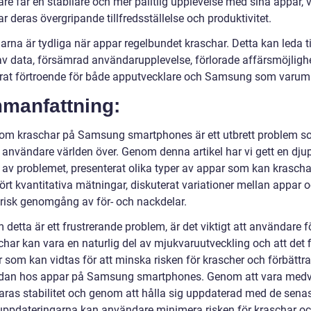
e får en stabilare och mer pålitlig upplevelse med sina appar, v
ar deras övergripande tillfredsställelse och produktivitet.
rna är tydliga när appar regelbundet kraschar. Detta kan leda ti
 av data, försämrad användarupplevelse, förlorade affärsmöjligh
lorat förtroende för både apputvecklare och Samsung som varum
manfattning:
om kraschar på Samsung smartphones är ett utbrett problem s
 användare världen över. Genom denna artikel har vi gett en dj
t av problemet, presenterat olika typer av appar som kan krascha
rt kvantitativa mätningar, diskuterat variationer mellan appar o
orisk genomgång av för- och nackdelar.
detta är ett frustrerande problem, är det viktigt att användare f
char kan vara en naturlig del av mjukvaruutveckling och att det 
 som kan vidtas för att minska risken för krascher och förbättra
dan hos appar på Samsung smartphones. Genom att vara med
ras stabilitet och genom att hålla sig uppdaterad med de sena
ppdateringarna kan användare minimera risken för kraschar o