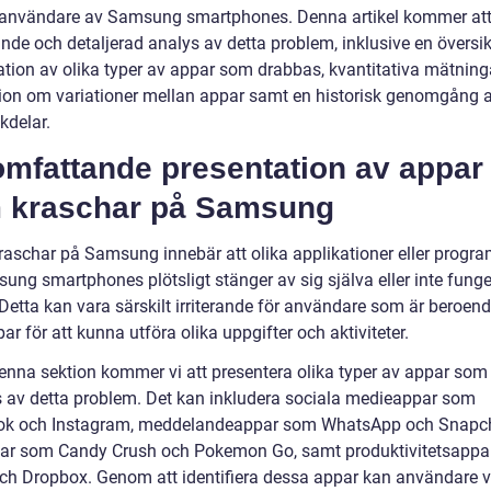
nvändare av Samsung smartphones. Denna artikel kommer att
nde och detaljerad analys av detta problem, inklusive en översik
ation av olika typer av appar som drabbas, kvantitativa mätninga
ion om variationer mellan appar samt en historisk genomgång a
kdelar.
omfattande presentation av appar
 kraschar på Samsung
raschar på Samsung innebär att olika applikationer eller progr
ung smartphones plötsligt stänger av sig själva eller inte fung
 Detta kan vara särskilt irriterande för användare som är beroen
ar för att kunna utföra olika uppgifter och aktiviteter.
enna sektion kommer vi att presentera olika typer av appar som
 av detta problem. Det kan inkludera sociala medieappar som
k och Instagram, meddelandeappar som WhatsApp och Snapch
ar som Candy Crush och Pokemon Go, samt produktivitetsapp
ch Dropbox. Genom att identifiera dessa appar kan användare 