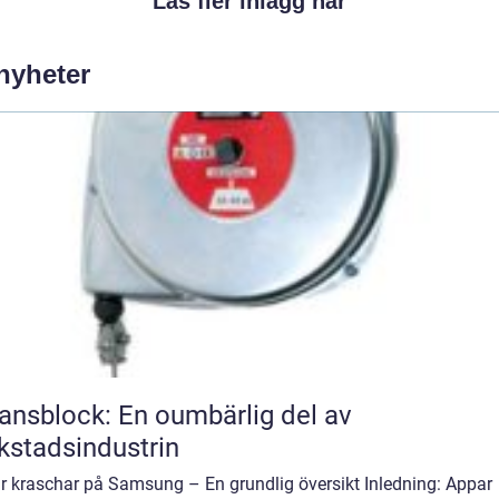
Läs fler inlägg här
 nyheter
ansblock: En oumbärlig del av
kstadsindustrin
r kraschar på Samsung – En grundlig översikt Inledning: Appar