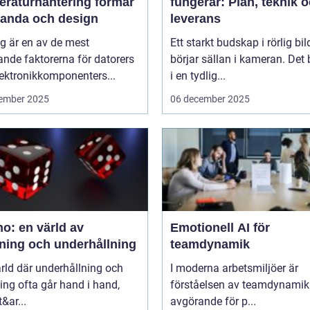
eraturhantering formar
fungerar: Plan, teknik 
tanda och design
leverans
g är en av de mest
Ett starkt budskap i rörlig bil
nde faktorerna för datorers
börjar sällan i kameran. Det 
ektronikkomponenters...
i en tydlig...
ember 2025
06 december 2025
o: en värld av
Emotionell AI för
ning och underhållning
teamdynamik
ärld där underhållning och
I moderna arbetsmiljöer är
ng ofta går hand i hand,
förståelsen av teamdynamik
&ar...
avgörande för p...