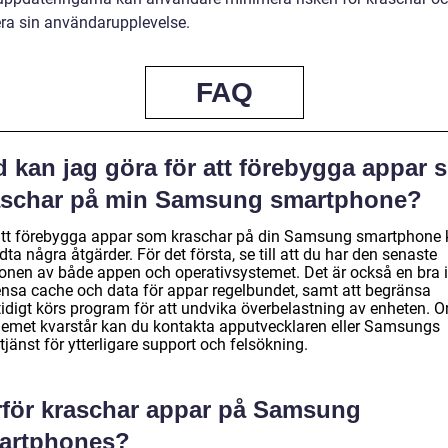
a sin användarupplevelse.
FAQ
d kan jag göra för att förebygga appar 
aschar på min Samsung smartphone?
att förebygga appar som kraschar på din Samsung smartphone 
dta några åtgärder. För det första, se till att du har den senaste
ionen av både appen och operativsystemet. Det är också en bra 
rensa cache och data för appar regelbundet, samt att begränsa
idigt körs program för att undvika överbelastning av enheten. 
lemet kvarstår kan du kontakta apputvecklaren eller Samsungs
jänst för ytterligare support och felsökning.
rför kraschar appar på Samsung
artphones?