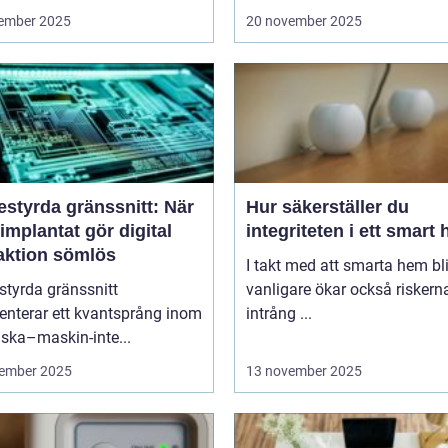
ember 2025
20 november 2025
estyrda gränssnitt: När
Hur säkerställer du
implantat gör digital
integriteten i ett smart
raktion sömlös
I takt med att smarta hem blir
styrda gränssnitt
vanligare ökar också riskern
enterar ett kvantsprång inom
intrång ...
ska–maskin-inte...
ember 2025
13 november 2025