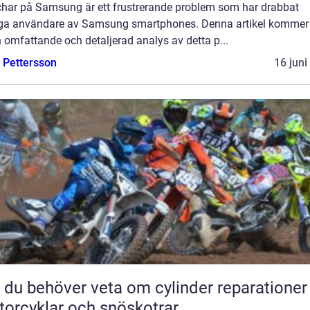
char på Samsung är ett frustrerande problem som har drabbat
a användare av Samsung smartphones. Denna artikel kommer 
 omfattande och detaljerad analys av detta p...
e Pettersson
16 juni
t du behöver veta om cylinder reparationer
orcyklar och snöskotrar