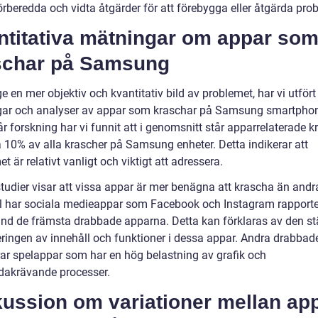
örberedda och vidta åtgärder för att förebygga eller åtgärda pro
ntitativa mätningar om appar so
schar på Samsung
ge en mer objektiv och kvantitativ bild av problemet, har vi utfört
ar och analyser av appar som kraschar på Samsung smartpho
år forskning har vi funnit att i genomsnitt står apparrelaterade k
a 10% av alla krascher på Samsung enheter. Detta indikerar att
t är relativt vanligt och viktigt att adressera.
tudier visar att vissa appar är mer benägna att krascha än andra
 har sociala medieappar som Facebook och Instagram rapporte
and de främsta drabbade apparna. Detta kan förklaras av den s
ringen av innehåll och funktioner i dessa appar. Andra drabbad
rar spelappar som har en hög belastning av grafik och
dakrävande processer.
kussion om variationer mellan ap