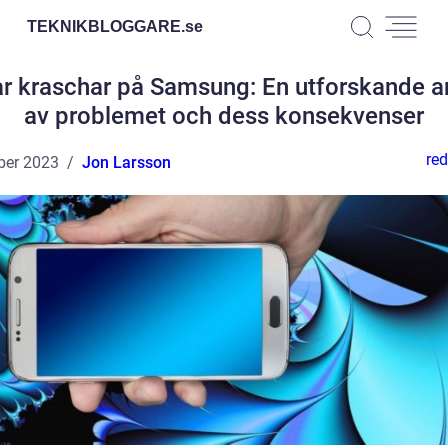
TEKNIKBLOGGARE.
se
r kraschar på Samsung: En utforskande a
av problemet och dess konsekvenser
red
ber 2023
Jon Larsson