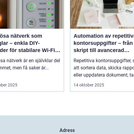
lösa nätverk som
Automation av repetitiv
lar – enkla DIY-
kontorsuppgifter – från
er för stabilare Wi-Fi i
skript till avancerad
 hemmet
programvara
sa nätverk är en självklar del
Repetitiva kontorsuppgifter,
met, men få saker är...
att sortera data, skicka rappo
eller uppdatera dokument, tar
ober 2025
14 oktober 2025
Adress