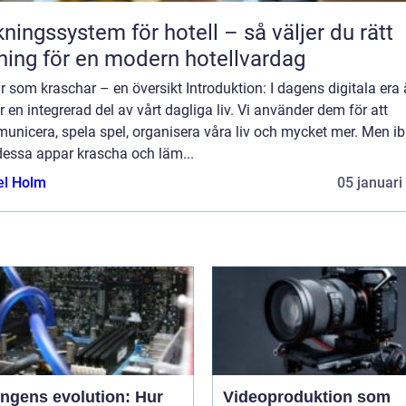
ngssystem för hotell – så väljer du rätt
ning för en modern hotellvardag
 som kraschar – en översikt Introduktion: I dagens digitala era 
 en integrerad del av vårt dagliga liv. Vi använder dem för att
unicera, spela spel, organisera våra liv och mycket mer. Men i
dessa appar krascha och läm...
el Holm
05 januari
ingens evolution: Hur
Videoproduktion som