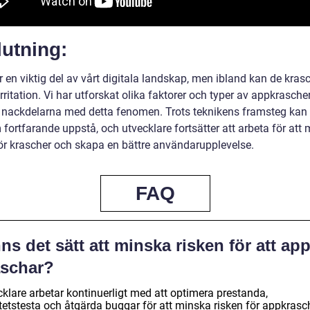
utning:
 en viktig del av vårt digitala landskap, men ibland kan de kras
rritation. Vi har utforskat olika faktorer och typer av appkrasche
h nackdelarna med detta fenomen. Trots teknikens framsteg kan
fortfarande uppstå, och utvecklare fortsätter att arbeta för att
för krascher och skapa en bättre användarupplevelse.
FAQ
ns det sätt att minska risken för att ap
aschar?
cklare arbetar kontinuerligt med att optimera prestanda,
tetstesta och åtgärda buggar för att minska risken för appkrasch