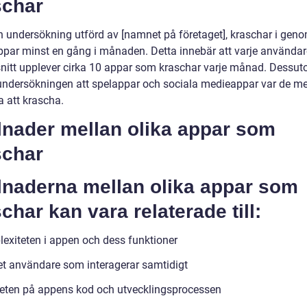
schar
en undersökning utförd av [namnet på företaget], kraschar i geno
ppar minst en gång i månaden. Detta innebär att varje användar
itt upplever cirka 10 appar som kraschar varje månad. Dessu
undersökningen att spelappar och sociala medieappar var de m
 att krascha.
lnader mellan olika appar som
schar
llnaderna mellan olika appar som
char kan vara relaterade till:
exiteten i appen och dess funktioner
et användare som interagerar samtidigt
teten på appens kod och utvecklingsprocessen