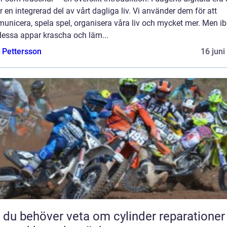
 en integrerad del av vårt dagliga liv. Vi använder dem för att
unicera, spela spel, organisera våra liv och mycket mer. Men i
dessa appar krascha och läm...
e Pettersson
16 juni
t du behöver veta om cylinder reparationer