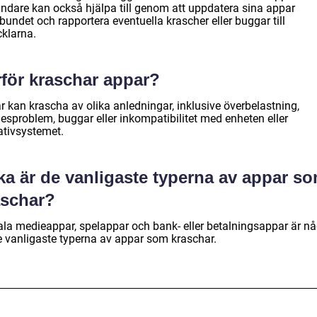
ndare kan också hjälpa till genom att uppdatera sina appar
bundet och rapportera eventuella krascher eller buggar till
cklarna.
rför kraschar appar?
r kan krascha av olika anledningar, inklusive överbelastning,
esproblem, buggar eller inkompatibilitet med enheten eller
ativsystemet.
ka är de vanligaste typerna av appar s
aschar?
ala medieappar, spelappar och bank- eller betalningsappar är n
e vanligaste typerna av appar som kraschar.