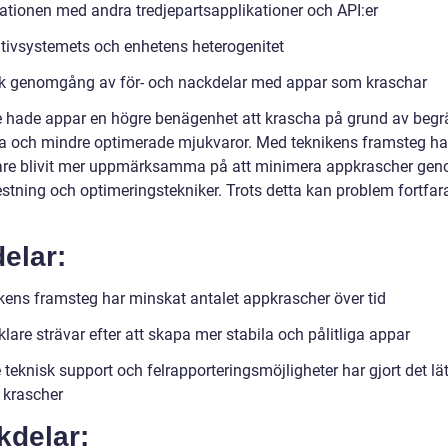
rationen med andra tredjepartsapplikationer och API:er
tivsystemets och enhetens heterogenitet
sk genomgång av för- och nackdelar med appar som kraschar
e hade appar en högre benägenhet att krascha på grund av beg
a och mindre optimerade mjukvaror. Med teknikens framsteg ha
are blivit mer uppmärksamma på att minimera appkrascher ge
testning och optimeringstekniker. Trots detta kan problem fortfa
elar:
kens framsteg har minskat antalet appkrascher över tid
lare strävar efter att skapa mer stabila och pålitliga appar
 teknisk support och felrapporteringsmöjligheter har gjort det lät
 krascher
kdelar: