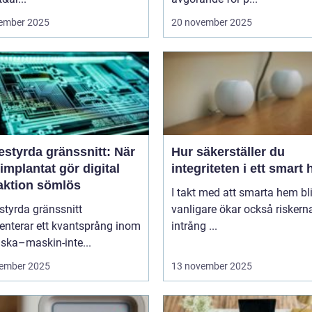
ember 2025
20 november 2025
estyrda gränssnitt: När
Hur säkerställer du
implantat gör digital
integriteten i ett smart
raktion sömlös
I takt med att smarta hem blir
styrda gränssnitt
vanligare ökar också riskern
enterar ett kvantsprång inom
intrång ...
ska–maskin-inte...
ember 2025
13 november 2025