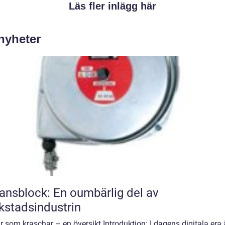
Läs fler inlägg här
 nyheter
ansblock: En oumbärlig del av
kstadsindustrin
 som kraschar – en översikt Introduktion: I dagens digitala era 