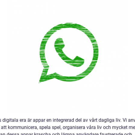
 digitala era är appar en integrerad del av vårt dagliga liv. Vi a
 att kommunicera, spela spel, organisera våra liv och mycket m
kan dessa appar krascha och lämna användare frustrerade och