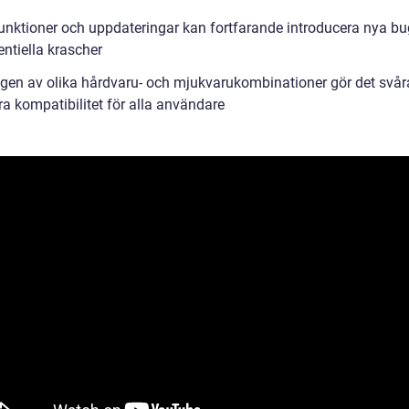
unktioner och uppdateringar kan fortfarande introducera nya b
ntiella krascher
gen av olika hårdvaru- och mjukvarukombinationer gör det svåra
ra kompatibilitet för alla användare