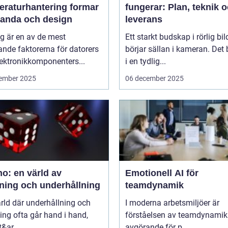
eraturhantering formar
fungerar: Plan, teknik 
tanda och design
leverans
g är en av de mest
Ett starkt budskap i rörlig bil
nde faktorerna för datorers
börjar sällan i kameran. Det 
ektronikkomponenters...
i en tydlig...
ember 2025
06 december 2025
o: en värld av
Emotionell AI för
ning och underhållning
teamdynamik
ärld där underhållning och
I moderna arbetsmiljöer är
ng ofta går hand i hand,
förståelsen av teamdynamik
&ar...
avgörande för p...