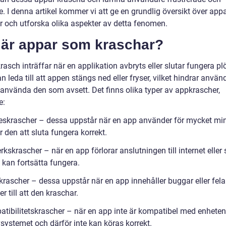
de. I denna artikel kommer vi att ge en grundlig översikt över ap
r och utforska olika aspekter av detta fenomen.
 är appar som kraschar?
asch inträffar när en applikation avbryts eller slutar fungera plö
n leda till att appen stängs ned eller fryser, vilket hindrar använ
t använda den som avsett. Det finns olika typer av appkrascher,
e:
eskrascher – dessa uppstår när en app använder för mycket mi
år den att sluta fungera korrekt.
rkskrascher – när en app förlorar anslutningen till internet eller 
 kan fortsätta fungera.
krascher – dessa uppstår när en app innehåller buggar eller fela
r till att den kraschar.
atibilitetskrascher – när en app inte är kompatibel med enheten 
systemet och därför inte kan köras korrekt.