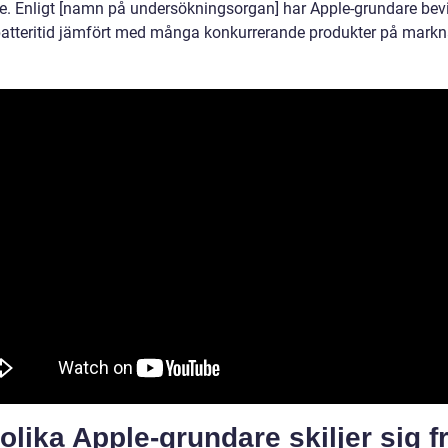
e. Enligt [namn på undersökningsorgan] har Apple-grundare bev
batteritid jämfört med många konkurrerande produkter på mark
olika Apple-grundare skiljer sig f