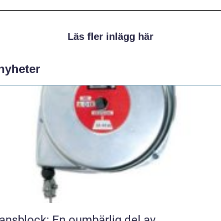
Läs fler inlägg här
 nyheter
ansblock: En oumbärlig del av