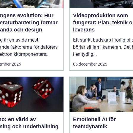
ingens evolution: Hur
Videoproduktion som
eraturhantering formar
fungerar: Plan, teknik 
tanda och design
leverans
g är en av de mest
Ett starkt budskap i rörlig bil
nde faktorerna för datorers
börjar sällan i kameran. Det 
ektronikkomponenters...
i en tydlig...
ember 2025
06 december 2025
o: en värld av
Emotionell AI för
ning och underhållning
teamdynamik