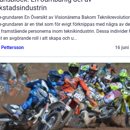
kstadsindustrin
e-grundaren En Översikt av Visionärerna Bakom Teknikrevolutio
-grundaren är en titel som för evigt förknippas med några av de
 framstående personerna inom teknikindustrin. Dessa individer 
t en avgörande roll i att skapa och u...
e Pettersson
16 juni