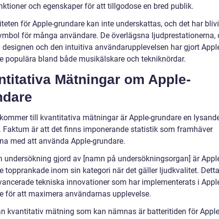
nktioner och egenskaper för att tillgodose en bred publik.
teten för Apple-grundare kan inte underskattas, och det har blivi
ymbol för många användare. De överlägsna ljudprestationerna,
 designen och den intuitiva användarupplevelsen har gjort Appl
e populära bland både musikälskare och tekniknördar.
titativa Mätningar om Apple-
ndare
 kommer till kvantitativa mätningar är Apple-grundare en lysand
d. Faktum är att det finns imponerande statistik som framhäver
rna med att använda Apple-grundare.
en undersökning gjord av [namn på undersökningsorgan] är Appl
 topprankade inom sin kategori när det gäller ljudkvalitet. Detta
vancerade tekniska innovationer som har implementerats i Appl
e för att maximera användarnas upplevelse.
n kvantitativ mätning som kan nämnas är batteritiden för Apple