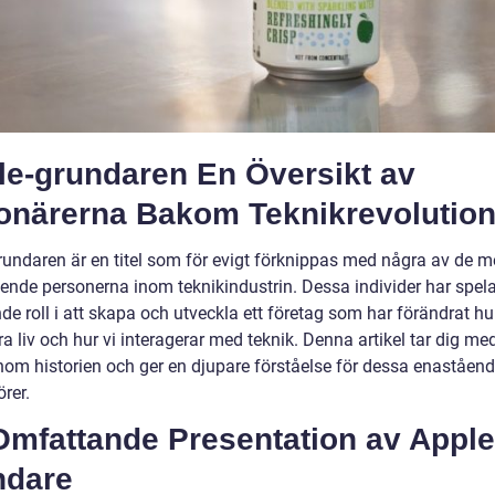
le-grundaren En Översikt av
ionärerna Bakom Teknikrevolutio
rundaren är en titel som för evigt förknippas med några av de m
ende personerna inom teknikindustrin. Dessa individer har spela
e roll i att skapa och utveckla ett företag som har förändrat hur
ra liv och hur vi interagerar med teknik. Denna artikel tar dig me
nom historien och ger en djupare förståelse för dessa enaståen
rer.
Omfattande Presentation av Apple
ndare