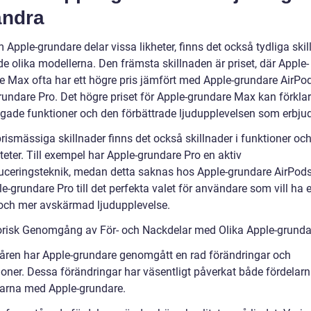
andra
Apple-grundare delar vissa likheter, finns det också tydliga skil
e olika modellerna. Den främsta skillnaden är priset, där Apple-
e Max ofta har ett högre pris jämfört med Apple-grundare AirPo
rundare Pro. Det högre priset för Apple-grundare Max kan förkl
äggade funktioner och den förbättrade ljudupplevelsen som erbju
rismässiga skillnader finns det också skillnader i funktioner oc
teter. Till exempel har Apple-grundare Pro en aktiv
uceringsteknik, medan detta saknas hos Apple-grundare AirPods
e-grundare Pro till det perfekta valet för användare som vill ha 
 och mer avskärmad ljudupplevelse.
orisk Genomgång av För- och Nackdelar med Olika Apple-grunda
ren har Apple-grundare genomgått en rad förändringar och
ioner. Dessa förändringar har väsentligt påverkat både fördelar
arna med Apple-grundare.