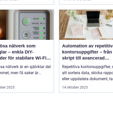
lösa nätverk som
Automation av repetitiv
lar – enkla DIY-
kontorsuppgifter – från
er för stabilare Wi-Fi i
skript till avancerad
 hemmet
programvara
sa nätverk är en självklar del
Repetitiva kontorsuppgifter,
met, men få saker är...
att sortera data, skicka rappo
eller uppdatera dokument, tar
ober 2025
14 oktober 2025