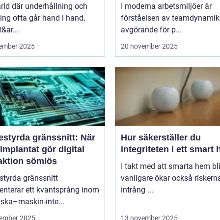
ärld där underhållning och
I moderna arbetsmiljöer är
ng ofta går hand i hand,
förståelsen av teamdynamik
&ar...
avgörande för p...
ember 2025
20 november 2025
estyrda gränssnitt: När
Hur säkerställer du
implantat gör digital
integriteten i ett smart
raktion sömlös
I takt med att smarta hem blir
styrda gränssnitt
vanligare ökar också riskern
enterar ett kvantsprång inom
intrång ...
ska–maskin-inte...
ember 2025
13 november 2025