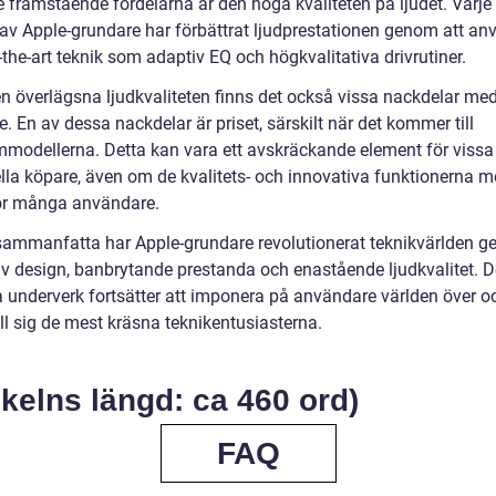
e framstående fördelarna är den höga kvaliteten på ljudet. Varje
 av Apple-grundare har förbättrat ljudprestationen genom att a
-the-art teknik som adaptiv EQ och högkvalitativa drivrutiner.
en överlägsna ljudkvaliteten finns det också vissa nackdelar me
. En av dessa nackdelar är priset, särskilt när det kommer till
modellerna. Detta kan vara ett avskräckande element för vissa
ella köpare, även om de kvalitets- och innovativa funktionerna m
för många användare.
 sammanfatta har Apple-grundare revolutionerat teknikvärlden 
iv design, banbrytande prestanda och enastående ljudkvalitet. 
a underverk fortsätter att imponera på användare världen över o
ill sig de mest kräsna teknikentusiasterna.
ikelns längd: ca 460 ord)
FAQ