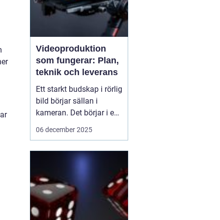
Videoproduktion
m
som fungerar: Plan,
ner
teknik och leverans
Ett starkt budskap i rörlig
bild börjar sällan i
kameran. Det börjar i en
ar
tydlig plan. När företag
06 december 2025
och organisationer
lyckas med video
handlar det om att knyta
ihop idé, manus, team,
teknik och distribution.
D&ari...