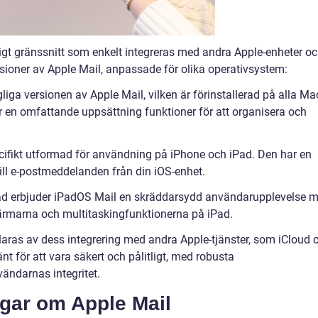
igt gränssnitt som enkelt integreras med andra Apple-enheter o
ersioner av Apple Mail, anpassade för olika operativsystem:
iga versionen av Apple Mail, vilken är förinstallerad på alla Ma
 en omfattande uppsättning funktioner för att organisera och
ecifikt utformad för användning på iPhone och iPad. Den har en
ll e-postmeddelanden från din iOS-enhet.
Pad erbjuder iPadOS Mail en skräddarsydd användarupplevelse 
kärmarna och multitaskingfunktionerna på iPad.
klaras av dess integrering med andra Apple-tjänster, som iCloud 
t för att vara säkert och pålitligt, med robusta
ändarnas integritet.
ngar om Apple Mail