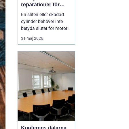
reparationer för
motorcyklar och
En sliten eller skadad
snöskotrar
cylinder behöver inte
betyda slutet för motorn.
Med rätt kunskap,
31 maj 2026
noggrann felsökning och
professionell hjälp går
det ofta att rädda även
hårt drabbade motorer.
För den som kör
motocross, enduro eller
snöskoter kan en väl
utför...
Konferens dalarna