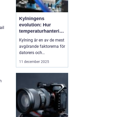
Kylningens
evolution: Hur
ail
temperaturhantering
formar prestanda
Kylning är en av de mest
och design
avgörande faktorerna för
datorers och
elektronikkomponenters
11 december 2025
prestanda, även om den
ofta förbises. Hur värme
hanteras påverkar inte
m
bara livslängden på
processorer och
grafikkort...