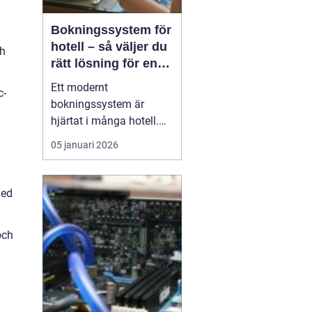
Bokningssystem för
hotell – så väljer du
ch
rätt lösning för en
modern
Ett modernt
c-
hotellvardag
bokningssystem är
hjärtat i många hotell.
När gäster förväntar sig
05 januari 2026
snabba svar, enkla
betalningar och smidiga
in- och utcheckningar
med
behöver hotellen ett
digitalt stöd som håller
och
samma te...