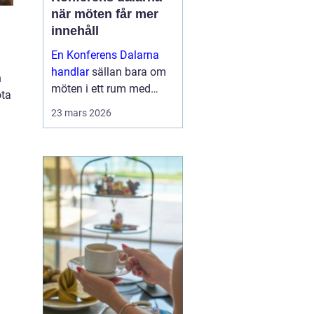
när möten får mer
innehåll
En Konferens Dalarna
handlar
sällan bara om
n
möten i ett rum med
öta
projektor och block.
23 mars 2026
Många företag söker i
dag en miljö där
människor faktiskt
hinner mötas, tänka klart
och bygga relatio...