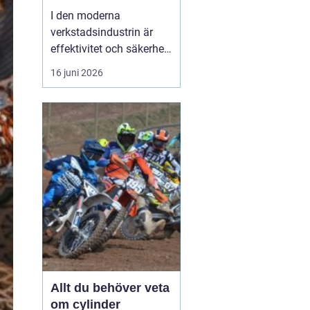
I den moderna
verkstadsindustrin är
effektivitet och säkerhet
grundpelare som inte får
16 juni 2026
komprometteras. För
företag som arbetar med
tunga verktyg och
maskiner är det
avgörande att ha rätt
hjälpmedel fö...
Allt du behöver veta
om cylinder