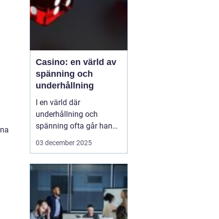
Casino: en värld av
spänning och
underhållning
I en värld där
underhållning och
spänning ofta går hand i
dna
hand, framstår casinon
03 december 2025
som lysande exempel på
hur dessa element kan
kombineras för att
skapa oförglömliga
upplevelser. Från de
glitt...