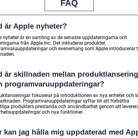
FAQ
d är Apple nyheter?
e nyheter är en samling av de senaste uppdateringarna och
ringarna från Apple Inc. Det inkluderar produkter,
ramvaruuppdateringar och evenemang som Apple introducerar ti
naden.
d är skillnaden mellan produktlansering
h programvaruuppdateringar?
uktlanseringar fokuserar på introduktionen av nya enheter och t
marknaden. Programvaruuppdateringar syftar till att förbättra
ntliga produkters prestanda och användbarhet genom att leverer
rhetsuppdateringar och nya funktioner.
r kan jag hålla mig uppdaterad med Ap