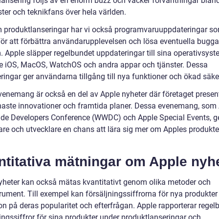
lansering följs av en enorm buzz och väcker förväntningar blan
ter och teknikfans över hela världen.
 produktlanseringar har vi också programvaruuppdateringar so
för att förbättra användarupplevelsen och lösa eventuella buggar
. Apple släpper regelbundet uppdateringar till sina operativsyst
ve iOS, MacOS, WatchOS och andra appar och tjänster. Dessa
ringar ger användarna tillgång till nya funktioner och ökad säke
venemang är också en del av Apple nyheter där företaget presen
naste innovationer och framtida planer. Dessa evenemang, som 
de Developers Conference (WWDC) och Apple Special Events, g
re och utvecklare en chans att lära sig mer om Apples produkte
ntitativa mätningar om Apple nyh
yheter kan också mätas kvantitativt genom olika metoder och
rument. Till exempel kan försäljningssiffrorna för nya produkter
on på deras popularitet och efterfrågan. Apple rapporterar regel
ingssiffror för sina produkter under produktlanseringar och