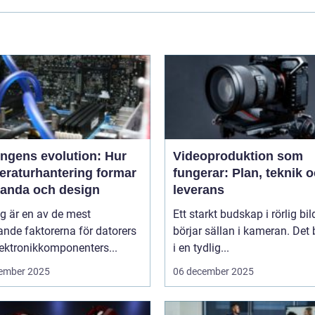
ingens evolution: Hur
Videoproduktion som
eraturhantering formar
fungerar: Plan, teknik 
tanda och design
leverans
g är en av de mest
Ett starkt budskap i rörlig bil
nde faktorerna för datorers
börjar sällan i kameran. Det 
ektronikkomponenters...
i en tydlig...
ember 2025
06 december 2025