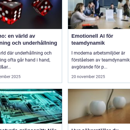
o: en värld av
Emotionell AI för
ning och underhållning
teamdynamik
ärld där underhållning och
I moderna arbetsmiljöer är
ng ofta går hand i hand,
förståelsen av teamdynamik
&ar...
avgörande för p...
ember 2025
20 november 2025