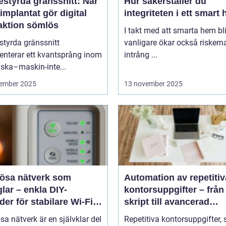
estyrda gränssnitt: När
Hur säkerställer du
implantat gör digital
integriteten i ett smart
raktion sömlös
I takt med att smarta hem blir
styrda gränssnitt
vanligare ökar också riskern
enterar ett kvantsprång inom
intrång ...
ska–maskin-inte...
ember 2025
13 november 2025
lösa nätverk som
Automation av repetitiv
lar – enkla DIY-
kontorsuppgifter – från
er för stabilare Wi-Fi i
skript till avancerad
 hemmet
programvara
sa nätverk är en självklar del
Repetitiva kontorsuppgifter,