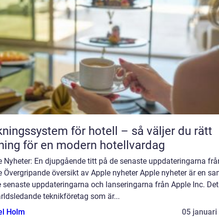
ngssystem för hotell – så väljer du rätt
ning för en modern hotellvardag
e Nyheter: En djupgående titt på de senaste uppdateringarna frå
 Övergripande översikt av Apple nyheter Apple nyheter är en sa
 senaste uppdateringarna och lanseringarna från Apple Inc. Det
rldsledande teknikföretag som är...
el Holm
05 januari