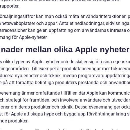
rapporter.
försäljningssiffror kan man också mäta användarinteraktionen 
yhetswebbplatser och appar. Antalet nedladdningar, sidvisninga
rrecensioner kan ge en uppfattning om användarnas intresse 
ang för Apple-nyheter.
lnader mellan olika Apple nyheter
s olika typer av Apple nyheter och de skiljer sig åt i sina egensk
ingsområden. Till exempel är produktlanseringar mer fokusera
roducera nya enheter och teknik, medan programvaruuppdateringa
e på att förbättra befintliga produkters prestanda och användbar
venemang är mer omfattande tillfällen där Apple kan kommunic
ch strategi för framtiden, och involvera användare och utvecklar
ioner om deras produkter och teknik. Dessa evenemang ger ock
et för Apple att skapa hype och bygga upp förväntningar kring s
de produkter.