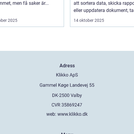
met, men få saker är...
att sortera data, skicka rappo
eller uppdatera dokument, tar
ober 2025
14 oktober 2025
Adress
web:
www.klikko.dk