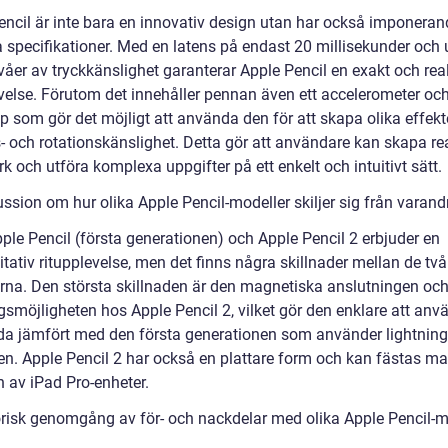
encil är inte bara en innovativ design utan har också imponeran
 specifikationer. Med en latens på endast 20 millisekunder och u
åer av tryckkänslighet garanterar Apple Pencil en exakt och real
evelse. Förutom det innehåller pennan även ett accelerometer oc
p som gör det möjligt att använda den för att skapa olika effek
- och rotationskänslighet. Detta gör att användare kan skapa rea
k och utföra komplexa uppgifter på ett enkelt och intuitivt sätt.
ssion om hur olika Apple Pencil-modeller skiljer sig från varand
ple Pencil (första generationen) och Apple Pencil 2 erbjuder en
tativ ritupplevelse, men det finns några skillnader mellan de två
rna. Den största skillnaden är den magnetiska anslutningen oc
gsmöjligheten hos Apple Pencil 2, vilket gör den enklare att anv
da jämfört med den första generationen som använder lightning
en. Apple Pencil 2 har också en plattare form och kan fästas ma
n av iPad Pro-enheter.
orisk genomgång av för- och nackdelar med olika Apple Pencil-m