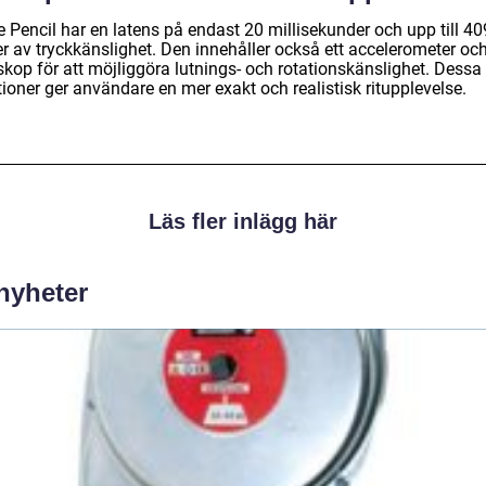
e Pencil har en latens på endast 20 millisekunder och upp till 4
er av tryckkänslighet. Den innehåller också ett accelerometer oc
skop för att möjliggöra lutnings- och rotationskänslighet. Dessa
ioner ger användare en mer exakt och realistisk ritupplevelse.
Läs fler inlägg här
 nyheter