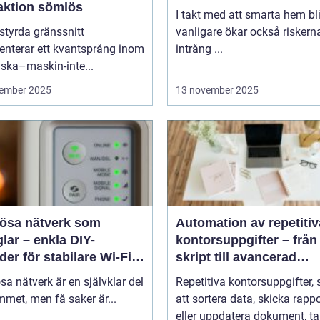
raktion sömlös
I takt med att smarta hem blir
styrda gränssnitt
vanligare ökar också riskern
enterar ett kvantsprång inom
intrång ...
ska–maskin-inte...
ember 2025
13 november 2025
lösa nätverk som
Automation av repetitiv
lar – enkla DIY-
kontorsuppgifter – från
er för stabilare Wi-Fi i
skript till avancerad
 hemmet
programvara
sa nätverk är en självklar del
Repetitiva kontorsuppgifter,
met, men få saker är...
att sortera data, skicka rappo
eller uppdatera dokument, tar