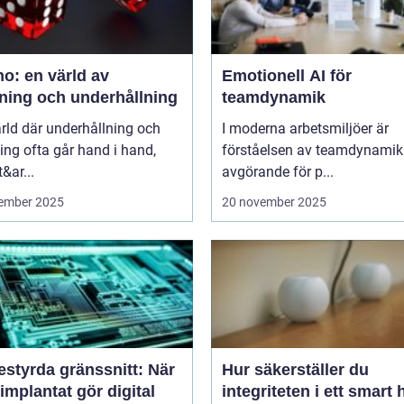
o: en värld av
Emotionell AI för
ning och underhållning
teamdynamik
ärld där underhållning och
I moderna arbetsmiljöer är
ng ofta går hand i hand,
förståelsen av teamdynamik
&ar...
avgörande för p...
ember 2025
20 november 2025
estyrda gränssnitt: När
Hur säkerställer du
implantat gör digital
integriteten i ett smart