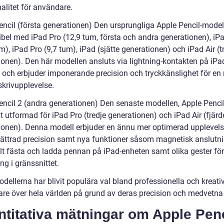
alitet för användare.
encil (första generationen) Den ursprungliga Apple Pencil-model
bel med iPad Pro (12,9 tum, första och andra generationen), iP
m), iPad Pro (9,7 tum), iPad (sjätte generationen) och iPad Air (t
ionen). Den här modellen ansluts via lightning-kontakten på iPa
 och erbjuder imponerande precision och tryckkänslighet för en 
 skrivupplevelse.
encil 2 (andra generationen) Den senaste modellen, Apple Pencil
t utformad för iPad Pro (tredje generationen) och iPad Air (fjärd
ionen). Denna modell erbjuder en ännu mer optimerad upplevel
bättrad precision samt nya funktioner såsom magnetisk anslutni
elt fästa och ladda pennan på iPad-enheten samt olika gester för
ng i gränssnittet.
dellerna har blivit populära val bland professionella och kreati
re över hela världen på grund av deras precision och medvetna
titativa mätningar om Apple Penc