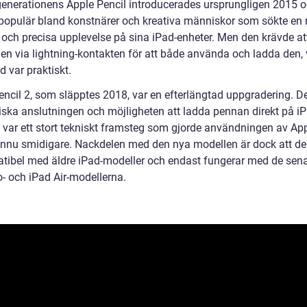
generationens Apple Pencil introducerades ursprungligen 2015 o
populär bland konstnärer och kreativa människor som sökte en
g och precisa upplevelse på sina iPad-enheter. Men den krävde a
en via lightning-kontakten för att både använda och ladda den, v
id var praktiskt.
encil 2, som släpptes 2018, var en efterlängtad uppgradering. D
ska anslutningen och möjligheten att ladda pennan direkt på iP
 var ett stort tekniskt framsteg som gjorde användningen av Ap
ännu smidigare. Nackdelen med den nya modellen är dock att de
tibel med äldre iPad-modeller och endast fungerar med de sen
o- och iPad Air-modellerna.