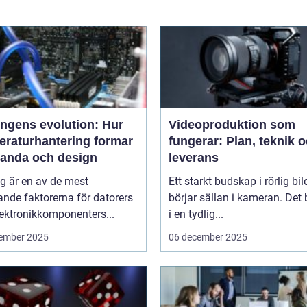
ingens evolution: Hur
Videoproduktion som
eraturhantering formar
fungerar: Plan, teknik 
tanda och design
leverans
g är en av de mest
Ett starkt budskap i rörlig bil
nde faktorerna för datorers
börjar sällan i kameran. Det 
ektronikkomponenters...
i en tydlig...
ember 2025
06 december 2025