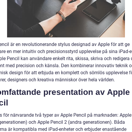
ncil är en revolutionerande stylus designad av Apple för att ge
re en mer intuitiv och precisionsstyrd upplevelse på sina iPad-e
e Pencil kan användare enkelt rita, skissa, skriva och redigera 
t med precision och känsla. Den kombinerar innovativ teknik o
isk design för att erbjuda en komplett och sömlös upplevelse f
rer, designers och kreativa människor över hela världen.
omfattande presentation av Apple
il
ns för närvarande två typer av Apple Pencil på marknaden: Apple
 generationen) och Apple Pencil 2 (andra generationen). Båda
rna är kompatibla med iPad-enheter och erbjuder enastående