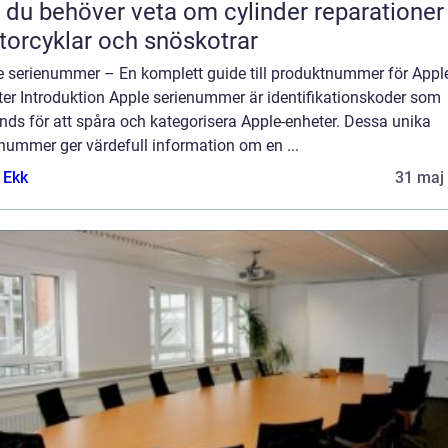
t du behöver veta om cylinder reparationer
orcyklar och snöskotrar
e serienummer – En komplett guide till produktnummer för Appl
ter Introduktion Apple serienummer är identifikationskoder som
ds för att spåra och kategorisera Apple-enheter. Dessa unika
nummer ger värdefull information om en ...
 Ekk
31 maj