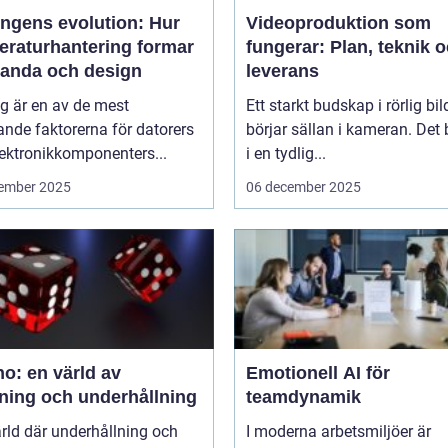
ingens evolution: Hur
Videoproduktion som
eraturhantering formar
fungerar: Plan, teknik 
tanda och design
leverans
g är en av de mest
Ett starkt budskap i rörlig bil
nde faktorerna för datorers
börjar sällan i kameran. Det 
ektronikkomponenters...
i en tydlig...
ember 2025
06 december 2025
o: en värld av
Emotionell AI för
ning och underhållning
teamdynamik
ärld där underhållning och
I moderna arbetsmiljöer är