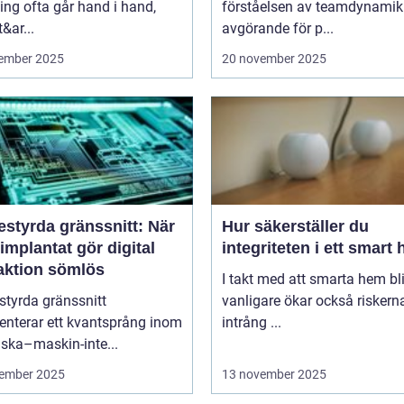
ng ofta går hand i hand,
förståelsen av teamdynamik
&ar...
avgörande för p...
ember 2025
20 november 2025
estyrda gränssnitt: När
Hur säkerställer du
implantat gör digital
integriteten i ett smart
raktion sömlös
I takt med att smarta hem blir
styrda gränssnitt
vanligare ökar också riskern
enterar ett kvantsprång inom
intrång ...
ska–maskin-inte...
ember 2025
13 november 2025