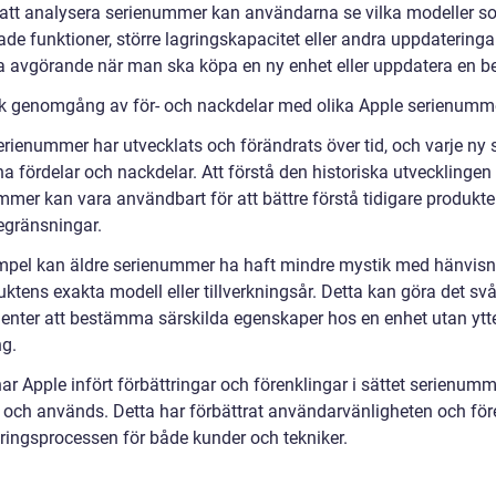
tt analysera serienummer kan användarna se vilka modeller s
ade funktioner, större lagringskapacitet eller andra uppdateringa
a avgörande när man ska köpa en ny enhet eller uppdatera en bef
sk genomgång av för- och nackdelar med olika Apple serienumm
rienummer har utvecklats och förändrats över tid, och varje ny s
a fördelar och nackdelar. Att förstå den historiska utvecklingen
mmer kan vara användbart för att bättre förstå tidigare produkte
egränsningar.
empel kan äldre serienummer ha haft mindre mystik med hänvisn
duktens exakta modell eller tillverkningsår. Detta kan göra det svå
nter att bestämma särskilda egenskaper hos en enhet utan ytte
ng.
ar Apple infört förbättringar och förenklingar i sättet serienum
as och används. Detta har förbättrat användarvänligheten och för
eringsprocessen för både kunder och tekniker.