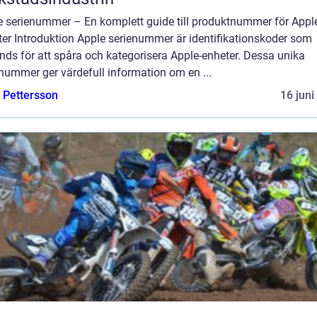
e serienummer – En komplett guide till produktnummer för Appl
ter Introduktion Apple serienummer är identifikationskoder som
ds för att spåra och kategorisera Apple-enheter. Dessa unika
nummer ger värdefull information om en ...
e Pettersson
16 juni