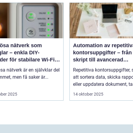
lösa nätverk som
Automation av repetitiv
lar – enkla DIY-
kontorsuppgifter – från
er för stabilare Wi-Fi i
skript till avancerad
 hemmet
programvara
sa nätverk är en självklar del
Repetitiva kontorsuppgifter,
met, men få saker är...
att sortera data, skicka rappo
eller uppdatera dokument, tar
ober 2025
14 oktober 2025