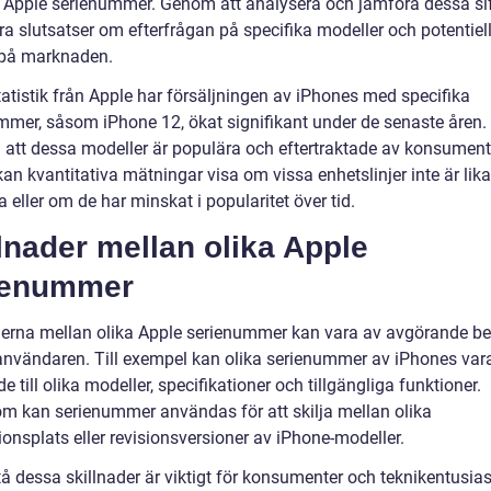
a Apple serienummer. Genom att analysera och jämföra dessa sif
ra slutsatser om efterfrågan på specifika modeller och potentiel
 på marknaden.
tatistik från Apple har försäljningen av iPhones med specifika
mmer, såsom iPhone 12, ökat signifikant under de senaste åren.
å att dessa modeller är populära och eftertraktade av konsument
an kvantitativa mätningar visa om vissa enhetslinjer inte är lika
 eller om de har minskat i popularitet över tid.
lnader mellan olika Apple
ienummer
derna mellan olika Apple serienummer kan vara av avgörande be
tanvändaren. Till exempel kan olika serienummer av iPhones var
de till olika modeller, specifikationer och tillgängliga funktioner.
m kan serienummer användas för att skilja mellan olika
onsplats eller revisionsversioner av iPhone-modeller.
tå dessa skillnader är viktigt för konsumenter och teknikentusias