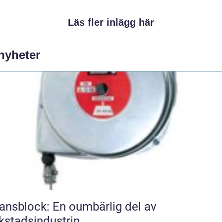
Läs fler inlägg här
 nyheter
ansblock: En oumbärlig del av
kstadsindustrin