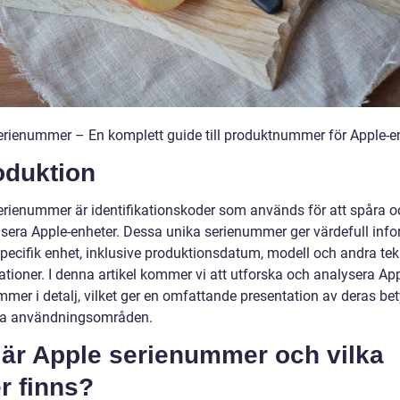
erienummer – En komplett guide till produktnummer för Apple-e
oduktion
erienummer är identifikationskoder som används för att spåra o
isera Apple-enheter. Dessa unika serienummer ger värdefull inf
pecifik enhet, inklusive produktionsdatum, modell och andra te
ationer. I denna artikel kommer vi att utforska och analysera Ap
mmer i detalj, vilket ger en omfattande presentation av deras be
ka användningsområden.
 är Apple serienummer och vilka
r finns?