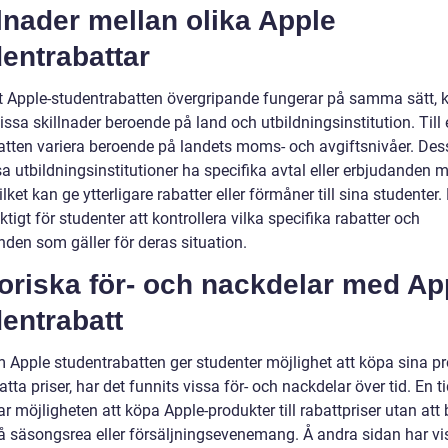
lnader mellan olika Apple
entrabattar
tt Apple-studentrabatten övergripande fungerar på samma sätt, 
issa skillnader beroende på land och utbildningsinstitution. Til
atten variera beroende på landets moms- och avgiftsnivåer. De
a utbildningsinstitutioner ha specifika avtal eller erbjudanden 
ilket kan ge ytterligare rabatter eller förmåner till sina studenter.
iktigt för studenter att kontrollera vilka specifika rabatter och
nden som gäller för deras situation.
oriska för- och nackdelar med Ap
entrabatt
 Apple studentrabatten ger studenter möjlighet att köpa sina p
satta priser, har det funnits vissa för- och nackdelar över tid. En t
ar möjligheten att köpa Apple-produkter till rabattpriser utan at
å säsongsrea eller försäljningsevenemang. Å andra sidan har vi