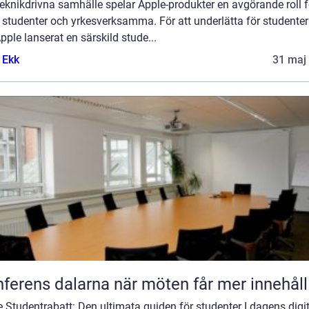
eknikdrivna samhälle spelar Apple-produkter en avgörande roll f
 studenter och yrkesverksamma. För att underlätta för studente
pple lanserat en särskild stude...
 Ekk
31 maj
Konferens dalarna när möten får mer innehåll
 Studentrabatt: Den ultimata guiden för studenter I dagens digi