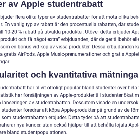
r av Apple studentrabatt
bjuder flera olika typer av studentrabatter för att möta olika be
. En vanlig typ av rabatt är den procentuella rabatten, där stud
ill 10-20 % rabatt på utvalda produkter. Utöver detta erbjuder Ap
produkt och få något extra” erbjduanden, där de ger tillbehör ell
r som en bonus vid köp av vissa produkter. Dessa erbjudanden k
ra gratis AirPods, Apple Music-prenumerationer och gratis Appl
ngar.
laritet och kvantitativa mätninga
udentrabatt har blivit otroligt populär bland studenter över hela 
tatistik har försäljningen av Apple-produkter till studenter ökat
 lanseringen av studentrabatten. Dessutom visade en undersök
 studenter föredrar att köpa Apple-produkter på grund av de fö
 som studentrabatten erbjuder. Detta tyder på att studentrabatte
raherar nya kunder, utan också hjälper till att behålla lojala Appl
re bland studentpopulationen.