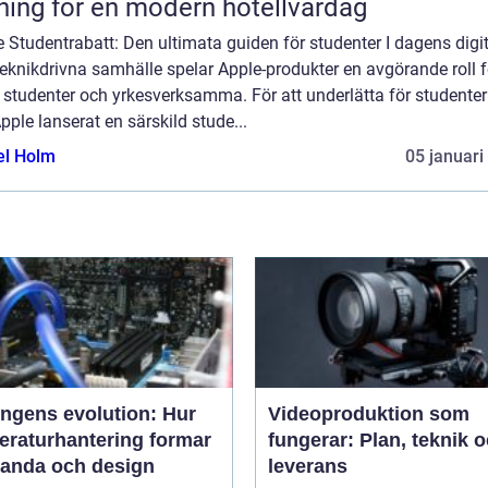
ning för en modern hotellvardag
 Studentrabatt: Den ultimata guiden för studenter I dagens digi
eknikdrivna samhälle spelar Apple-produkter en avgörande roll f
 studenter och yrkesverksamma. För att underlätta för studente
pple lanserat en särskild stude...
el Holm
05 januari
ingens evolution: Hur
Videoproduktion som
eraturhantering formar
fungerar: Plan, teknik 
tanda och design
leverans