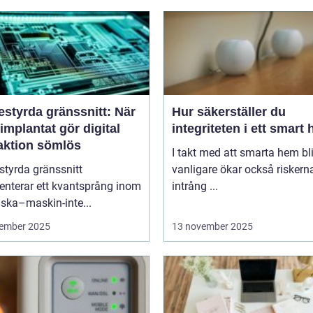
estyrda gränssnitt: När
Hur säkerställer du
implantat gör digital
integriteten i ett smart
raktion sömlös
I takt med att smarta hem blir
styrda gränssnitt
vanligare ökar också riskern
enterar ett kvantsprång inom
intrång ...
ska–maskin-inte...
ember 2025
13 november 2025