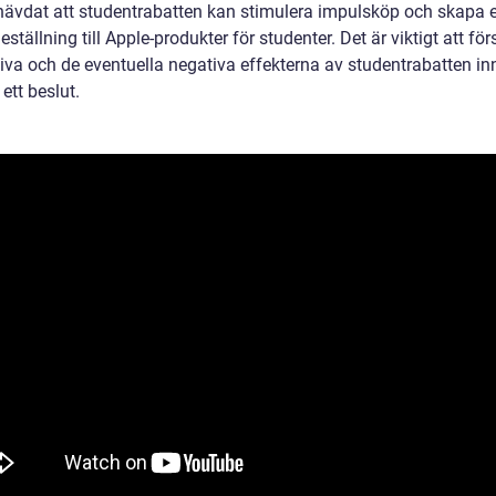
r hävdat att studentrabatten kan stimulera impulsköp och skapa 
ställning till Apple-produkter för studenter. Det är viktigt att fö
tiva och de eventuella negativa effekterna av studentrabatten i
ett beslut.