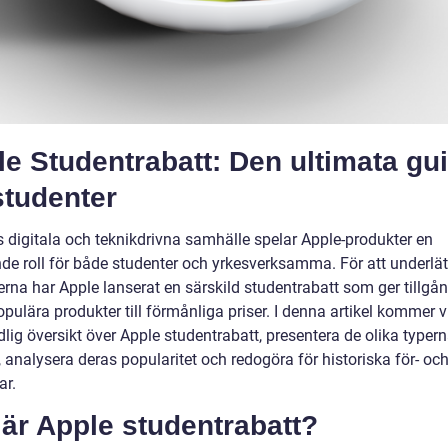
e Studentrabatt: Den ultimata gu
studenter
s digitala och teknikdrivna samhälle spelar Apple-produkter en
de roll för både studenter och yrkesverksamma. För att underlät
rna har Apple lanserat en särskild studentrabatt som ger tillgång
pulära produkter till förmånliga priser. I denna artikel kommer vi
lig översikt över Apple studentrabatt, presentera de olika typer
, analysera deras popularitet och redogöra för historiska för- oc
ar.
är Apple studentrabatt?