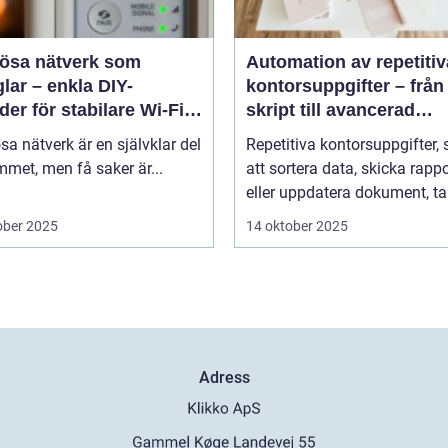
lösa nätverk som
Automation av repetitiv
lar – enkla DIY-
kontorsuppgifter – från
er för stabilare Wi-Fi i
skript till avancerad
 hemmet
programvara
sa nätverk är en självklar del
Repetitiva kontorsuppgifter,
met, men få saker är...
att sortera data, skicka rappo
eller uppdatera dokument, tar
ober 2025
14 oktober 2025
Adress