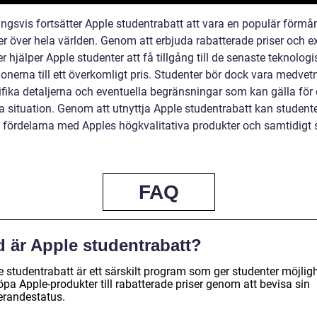
ingsvis fortsätter Apple studentrabatt att vara en populär förmå
er över hela världen. Genom att erbjuda rabatterade priser och e
 hjälper Apple studenter att få tillgång till de senaste teknolog
ionerna till ett överkomligt pris. Studenter bör dock vara medve
ifika detaljerna och eventuella begränsningar som kan gälla för
ka situation. Genom att utnyttja Apple studentrabatt kan student
 fördelarna med Apples högkvalitativa produkter och samtidigt 
FAQ
d är Apple studentrabatt?
e studentrabatt är ett särskilt program som ger studenter möjlig
öpa Apple-produkter till rabatterade priser genom att bevisa sin
erandestatus.