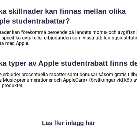
ka skillnader kan finnas mellan olika
ple studentrabattar?
lnader kan förekomma beroende på landets moms- och avgiftsni
specifika avtal eller erbjudanden som vissa utbildningsinstituti
ha med Apple.
ka typer av Apple studentrabatt finns d
e erbjuder procentuella rabatter samt bonusar såsom gratis tillb
e Music-prenumerationer och AppleCare+ försäkringar vid köp a
 produkter.
Läs fler inlägg här