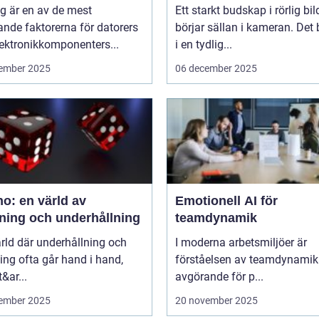
g är en av de mest
Ett starkt budskap i rörlig bil
nde faktorerna för datorers
börjar sällan i kameran. Det 
ektronikkomponenters...
i en tydlig...
ember 2025
06 december 2025
o: en värld av
Emotionell AI för
ning och underhållning
teamdynamik
ärld där underhållning och
I moderna arbetsmiljöer är
ng ofta går hand i hand,
förståelsen av teamdynamik
&ar...
avgörande för p...
ember 2025
20 november 2025