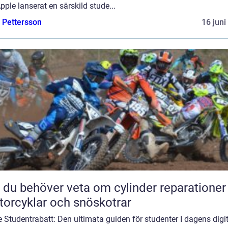
pple lanserat en särskild stude...
e Pettersson
16 juni
t du behöver veta om cylinder reparationer
orcyklar och snöskotrar
 Studentrabatt: Den ultimata guiden för studenter I dagens digi