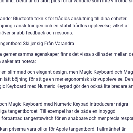
ning. Detta är ett stort plus för användare som inte vill oroa s
nder Bluetooth-teknik för trådlös anslutning till dina enheter.
ning i anslutningen och en stabil trådlös upplevelse, vilket är
ehöver snabb feedback och respons.
ngentbord Skiljer sig Från Varandra
a gemensamma egenskaper, finns det vissa skillnader mellan d
 saker att notera:
ar en slimmad och elegant design, men Magic Keyboard och Mag
lätt böjning för att ge en mer ergonomisk skrivupplevelse. Den
ic Keyboard med Numeric Keypad gör den också lite bredare ä
d och Magic Keyboard med Numeric Keypad introducerar några
liga tangentbordet. Till exempel har de båda en inbyggd
 förbättrad tangentswitch för en snabbare och mer precis respo
kan priserna vara olika för Apple tangentbord. I allmänhet är