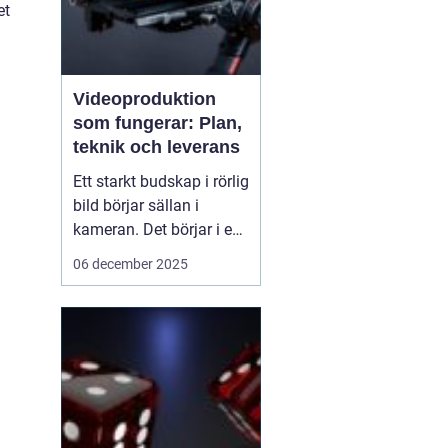
et
Videoproduktion
som fungerar: Plan,
teknik och leverans
Ett starkt budskap i rörlig
bild börjar sällan i
kameran. Det börjar i en
tydlig plan. När företag
06 december 2025
och organisationer
lyckas med video
handlar det om att knyta
ihop idé, manus, team,
teknik och distribution.
D&ari...