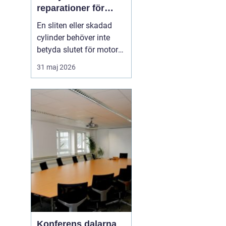
reparationer för
motorcyklar och
En sliten eller skadad
snöskotrar
cylinder behöver inte
betyda slutet för motorn.
Med rätt kunskap,
31 maj 2026
noggrann felsökning och
professionell hjälp går
det ofta att rädda även
hårt drabbade motorer.
För den som kör
motocross, enduro eller
snöskoter kan en väl
utför...
Konferens dalarna