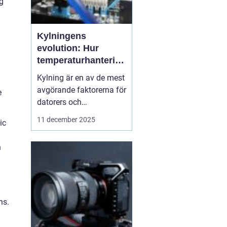
ig
Kylningens
evolution: Hur
temperaturhantering
formar prestanda
Kylning är en av de mest
och design
avgörande faktorerna för
e
datorers och
elektronikkomponenters
11 december 2025
ic
prestanda, även om den
ofta förbises. Hur värme
n
hanteras påverkar inte
bara livslängden på
processorer och
grafikkort...
ns.