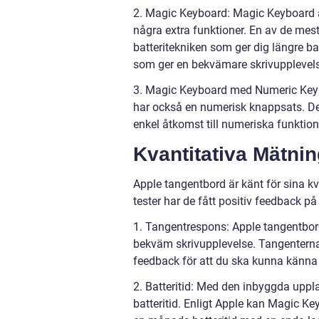
2. Magic Keyboard: Magic Keyboard ä
några extra funktioner. En av de me
batteritekniken som ger dig längre ba
som ger en bekvämare skrivupplevel
3. Magic Keyboard med Numeric Key
har också en numerisk knappsats. Det
enkel åtkomst till numeriska funktion
Kvantitativa Mätni
Apple tangentbord är känt för sina k
tester har de fått positiv feedback p
1. Tangentrespons: Apple tangentbord
bekväm skrivupplevelse. Tangenterna h
feedback för att du ska kunna känna 
2. Batteritid: Med den inbyggda uppl
batteritid. Enligt Apple kan Magic 