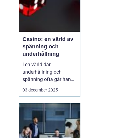
Casino: en värld av
spänning och
underhållning
I en värld där
underhållning och
spänning ofta går hand i
hand, framstår casinon
03 december 2025
som lysande exempel på
hur dessa element kan
kombineras för att
skapa oförglömliga
upplevelser. Från de
glitt...