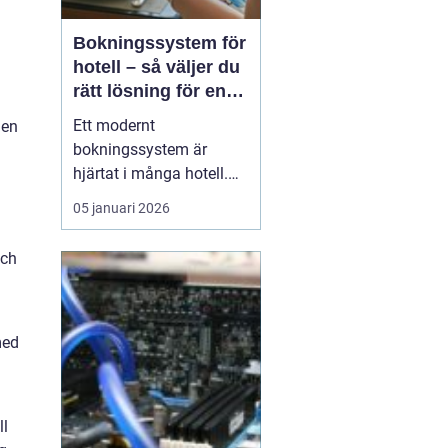
Bokningssystem för
hotell – så väljer du
rätt lösning för en
modern
Ett modernt
men
hotellvardag
bokningssystem är
hjärtat i många hotell.
När gäster förväntar sig
05 januari 2026
snabba svar, enkla
betalningar och smidiga
och
in- och utcheckningar
behöver hotellen ett
digitalt stöd som håller
samma te...
med
ll