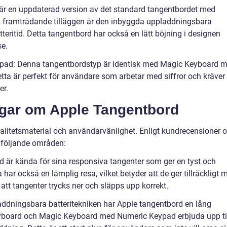
r en uppdaterad version av det standard tangentbordet med
st framträdande tilläggen är den inbyggda uppladdningsbara
tteritid. Detta tangentbord har också en lätt böjning i designen
se.
pad: Denna tangentbordstyp är identisk med Magic Keyboard 
ta är perfekt för användare som arbetar med siffror och kräver
er.
ngar om Apple Tangentbord
valitetsmaterial och användarvänlighet. Enligt kundrecensioner 
å följande områden:
 är kända för sina responsiva tangenter som ger en tyst och
ar också en lämplig resa, vilket betyder att de ger tillräckligt 
att tangenter trycks ner och släpps upp korrekt.
addningsbara batteritekniken har Apple tangentbord en lång
Keyboard och Magic Keyboard med Numeric Keypad erbjuda upp ti