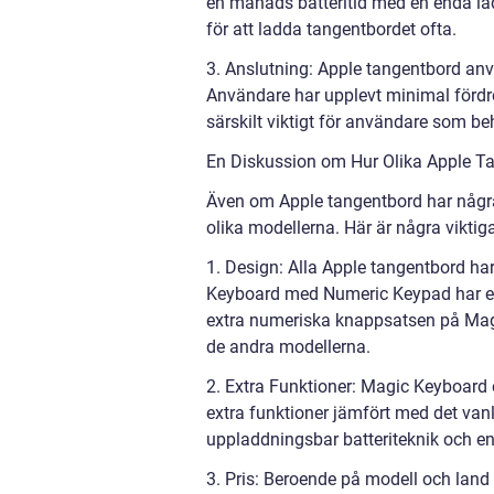
en månads batteritid med en enda ladd
för att ladda tangentbordet ofta.
3. Anslutning: Apple tangentbord anvä
Användare har upplevt minimal fördröj
särskilt viktigt för användare som b
En Diskussion om Hur Olika Apple Ta
Även om Apple tangentbord har någr
olika modellerna. Här är några viktiga
1. Design: Alla Apple tangentbord h
Keyboard med Numeric Keypad har en 
extra numeriska knappsatsen på Mag
de andra modellerna.
2. Extra Funktioner: Magic Keyboar
extra funktioner jämfört med det van
uppladdningsbar batteriteknik och en
3. Pris: Beroende på modell och land 