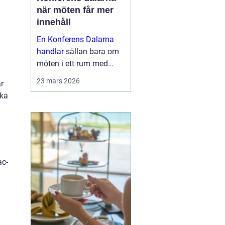
när möten får mer
innehåll
En Konferens Dalarna
handlar
sällan bara om
möten i ett rum med
projektor och block.
23 mars 2026
r
Många företag söker i
ika
dag en miljö där
människor faktiskt
hinner mötas, tänka klart
och bygga relatio...
ac-