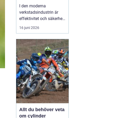
I den moderna
verkstadsindustrin är
effektivitet och säkerhet
grundpelare som inte får
16 juni 2026
komprometteras. För
företag som arbetar med
tunga verktyg och
maskiner är det
avgörande att ha rätt
hjälpmedel fö...
Allt du behöver veta
om cylinder