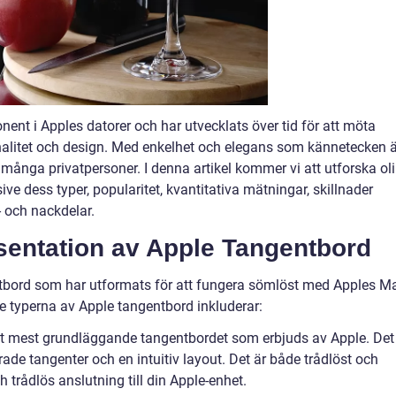
ent i Apples datorer och har utvecklats över tid för att möta
alitet och design. Med enkelhet och elegans som kännetecken ä
många privatpersoner. I denna artikel kommer vi att utforska ol
ve dess typer, popularitet, kvantitativa mätningar, skillnader
- och nackdelar.
entation av Apple Tangentbord
ntbord som har utformats för att fungera sömlöst med Apples M
te typerna av Apple tangentbord inkluderar:
et mest grundläggande tangentbordet som erbjuds av Apple. Det
de tangenter och en intuitiv layout. Det är både trådlöst och
h trådlös anslutning till din Apple-enhet.