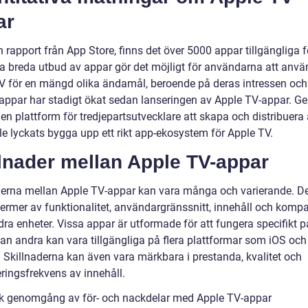
ar
n rapport från App Store, finns det över 5000 appar tillgängliga 
ta breda utbud av appar gör det möjligt för användarna att anvä
V för en mängd olika ändamål, beroende på deras intressen och
 appar har stadigt ökat sedan lanseringen av Apple TV-appar. G
en plattform för tredjepartsutvecklare att skapa och distribuera
le lyckats bygga upp ett rikt app-ekosystem för Apple TV.
lnader mellan Apple TV-appar
derna mellan Apple TV-appar kan vara många och varierande. De 
 termer av funktionalitet, användargränssnitt, innehåll och kompat
ra enheter. Vissa appar är utformade för att fungera specifikt 
an andra kan vara tillgängliga på flera plattformar som iOS och
 Skillnaderna kan även vara märkbara i prestanda, kvalitet och
ringsfrekvens av innehåll.
sk genomgång av för- och nackdelar med Apple TV-appar