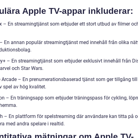
lära Apple TV-appar inkluderar:
ix – En streamingtjänst som erbjuder ett stort utbud av filmer oc
 – En annan populär streamingtjänst med innehåll från olika nät
duktionsbolag.
ey+ – En streamingtjänst som erbjuder exklusivt innehåll från Di
Marvel och Star Wars.
 Arcade – En prenumerationsbaserad tjänst som ger tillgång till 
 spel av hög kvalitet.
ton – En träningsapp som erbjuder träningspass för cykling, löp
 hemma.
ch – En plattform för spelstreaming där användare kan titta på 
ra med andra spelare i realtid.
titativa mätningar om Apple TV-