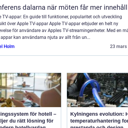
Konferens dalarna när möten får mer innehåll
 TV-appar: En guide till funktioner, popularitet och utveckling
ikt över Apple TV-appar Apple TV-appar erbjuder en helt ny
evelse för användare av Apples TV-streamingenheter. Med en 
 appar kan användarna njuta av allt från un...
el Holm
23 mars
ngssystem för hotell –
Kylningens evolution: 
ljer du rätt lösning för
temperaturhantering fo
odern hotellvardag
prestanda och design