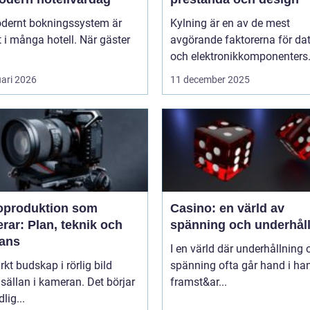
odernt bokningssystem är
Kylning är en av de mest
t i många hotell. När gäster
avgörande faktorerna för dat
och elektronikkomponenters.
uari 2026
11 december 2025
oproduktion som
Casino: en värld av
rar: Plan, teknik och
spänning och underhål
rans
I en värld där underhållning 
arkt budskap i rörlig bild
spänning ofta går hand i ha
 sällan i kameran. Det börjar
framst&ar...
dlig...