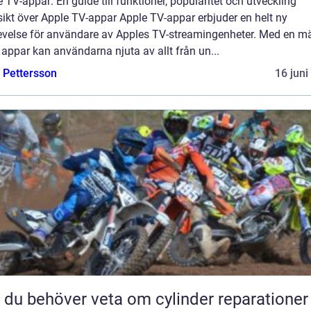
 TV-appar: En guide till funktioner, popularitet och utveckling
ikt över Apple TV-appar Apple TV-appar erbjuder en helt ny
evelse för användare av Apples TV-streamingenheter. Med en 
 appar kan användarna njuta av allt från un...
e Pettersson
16 juni
t du behöver veta om cylinder reparationer