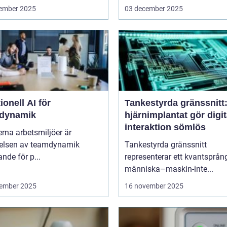
ember 2025
03 december 2025
onell AI för
Tankestyrda gränssnitt
dynamik
hjärnimplantat gör digit
interaktion sömlös
rna arbetsmiljöer är
åelsen av teamdynamik
Tankestyrda gränssnitt
nde för p...
representerar ett kvantsprå
människa–maskin-inte...
ember 2025
16 november 2025