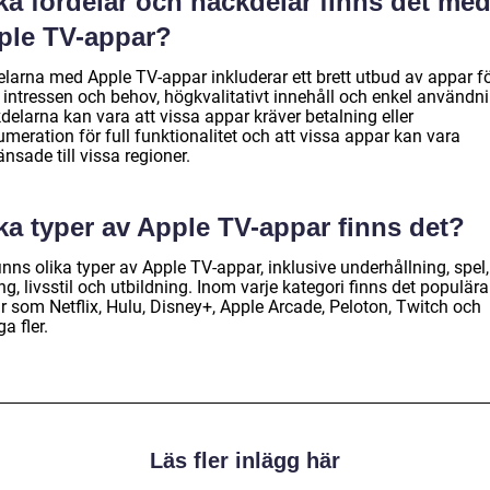
ka fördelar och nackdelar finns det me
ple TV-appar?
elarna med Apple TV-appar inkluderar ett brett utbud av appar f
 intressen och behov, högkvalitativt innehåll och enkel användni
elarna kan vara att vissa appar kräver betalning eller
meration för full funktionalitet och att vissa appar kan vara
nsade till vissa regioner.
ka typer av Apple TV-appar finns det?
inns olika typer av Apple TV-appar, inklusive underhållning, spel,
ng, livsstil och utbildning. Inom varje kategori finns det populära
r som Netflix, Hulu, Disney+, Apple Arcade, Peloton, Twitch och
a fler.
Läs fler inlägg här