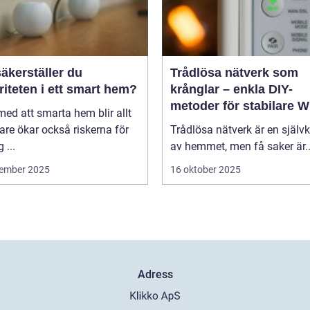
äkerställer du
Trådlösa nätverk som
riteten i ett smart hem?
krånglar – enkla DIY-
metoder för stabilare Wi
 med att smarta hem blir allt
hela hemmet
are ökar också riskerna för
Trådlösa nätverk är en självk
 ...
av hemmet, men få saker är..
ember 2025
16 oktober 2025
Adress