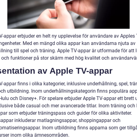
V-appar erbjuder en helt ny upplevelse för användare av Apples 
ngenheter. Med en mängd olika appar kan användarna njuta av a
lning till spel och träning. Apple TV-appar är utformade för att 
l och funktioner på stor skärm med hög kvalitet och användarvän
sentation av Apple TV-appar
-appar finns i olika kategorier, inklusive underhållning, spel, trä
l och utbildning. Inom underhållningskategorin finns populära a
 Hulu och Disney+. För spelare erbjuder Apple TV-appar ett brett
nklusive både casual och mer avancerade titlar. Inom träning och
par som erbjuder träningspass och guider för olika aktiviteter.
lsappar inkluderar matlagningsappar, shoppingappar och
matiseringsappar. Inom utbildning finns apparna som ger tillgån
urser inom olika ämnesområden.