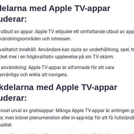
delarna med Apple TV-appar
uderar:
t utbud av appar: Apple TV erbjuder ett omfattande utbud av app
nvändningsområden och intressen.
alitativt innehåll: Användare kan njuta av underhållning, spel, t
ket mer i en högkvalitativ upplevelse på sin TV-skärm.
l användning: Apple TV-appar är utformade för att vara
rvänliga och enkla att navigera.
kdelarna med Apple TV-appar
uderar:
änsat urval av gratisappar: Många Apple TV-appar är antingen gr
r, men kräver prenumeration eller in-app-köp för att få fullständ
alitet.