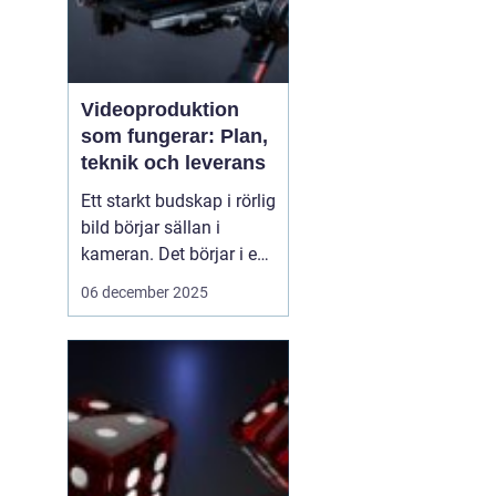
Videoproduktion
som fungerar: Plan,
teknik och leverans
Ett starkt budskap i rörlig
bild börjar sällan i
kameran. Det börjar i en
tydlig plan. När företag
06 december 2025
och organisationer
lyckas med video
handlar det om att knyta
ihop idé, manus, team,
teknik och distribution.
D&ari...