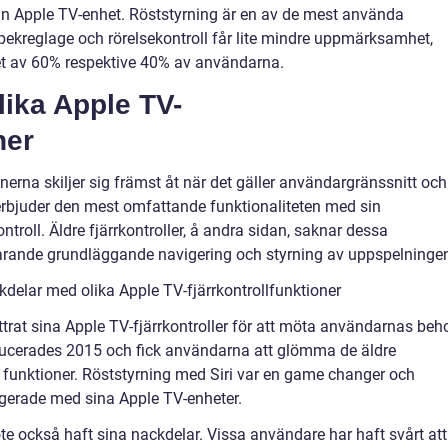
sin Apple TV-enhet. Röststyrning är en av de mest använda
ekreglage och rörelsekontroll får lite mindre uppmärksamhet,
t av 60% respektive 40% av användarna.
lika Apple TV-
ner
onerna skiljer sig främst åt när det gäller användargränssnitt och
 erbjuder den mest omfattande funktionaliteten med sin
ntroll. Äldre fjärrkontroller, å andra sidan, saknar dessa
arande grundläggande navigering och styrning av uppspelninge
delar med olika Apple TV-fjärrkontrollfunktioner
trat sina Apple TV-fjärrkontroller för att möta användarnas beh
oducerades 2015 och fick användarna att glömma de äldre
a funktioner. Röststyrning med Siri var en game changer och
agerade med sina Apple TV-enheter.
te också haft sina nackdelar. Vissa användare har haft svårt att