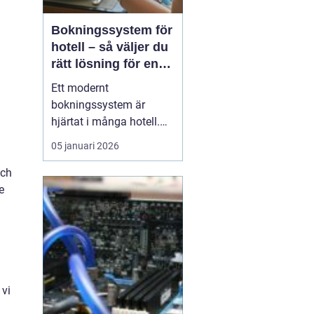
Bokningssystem för
hotell – så väljer du
rätt lösning för en
modern
Ett modernt
hotellvardag
bokningssystem är
hjärtat i många hotell.
När gäster förväntar sig
05 januari 2026
snabba svar, enkla
betalningar och smidiga
och
in- och utcheckningar
e
behöver hotellen ett
digitalt stöd som håller
samma te...
 vi