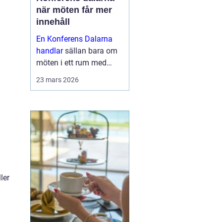
när möten får mer
innehåll
En Konferens Dalarna
handlar
sällan bara om
möten i ett rum med
projektor och block.
23 mars 2026
Många företag söker i
dag en miljö där
människor faktiskt
hinner mötas, tänka klart
och bygga relatio...
ler