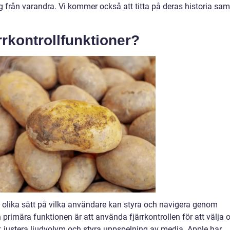
sig från varandra. Vi kommer också att titta på deras historia sam
rrkontrollfunktioner?
de olika sätt på vilka användare kan styra och navigera genom
 primära funktionen är att använda fjärrkontrollen för att välja 
 justera ljudvolym och styra uppspelning av media. Apple har