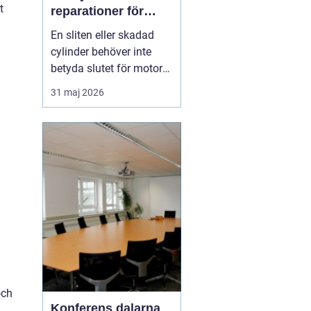
t
reparationer för
motorcyklar och
En sliten eller skadad
snöskotrar
cylinder behöver inte
betyda slutet för motorn.
Med rätt kunskap,
31 maj 2026
noggrann felsökning och
professionell hjälp går
det ofta att rädda även
hårt drabbade motorer.
För den som kör
motocross, enduro eller
snöskoter kan en väl
utför...
och
Konferens dalarna