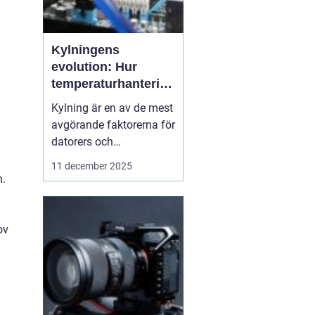
Kylningens
evolution: Hur
temperaturhantering
formar prestanda
Kylning är en av de mest
och design
avgörande faktorerna för
datorers och
elektronikkomponenters
11 december 2025
prestanda, även om den
n.
ofta förbises. Hur värme
hanteras påverkar inte
bara livslängden på
ov
processorer och
grafikkort...