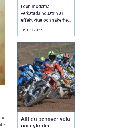
I den moderna
verkstadsindustrin är
effektivitet och säkerhet
grundpelare som inte får
16 juni 2026
komprometteras. För
företag som arbetar med
tunga verktyg och
maskiner är det
avgörande att ha rätt
hjälpmedel fö...
nna
Allt du behöver veta
ple
om cylinder