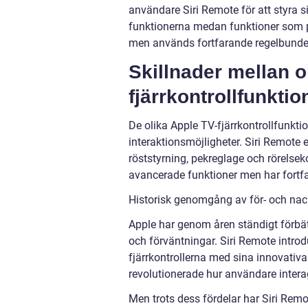
användare Siri Remote för att styra 
funktionerna medan funktioner som p
men används fortfarande regelbunde
Skillnader mellan o
fjärrkontrollfunktio
De olika Apple TV-fjärrkontrollfunkti
interaktionsmöjligheter. Siri Remote
röststyrning, pekreglage och rörelseko
avancerade funktioner men har fortf
Historisk genomgång av för- och nack
Apple har genom åren ständigt förbät
och förväntningar. Siri Remote intr
fjärrkontrollerna med sina innovativ
revolutionerade hur användare inter
Men trots dess fördelar har Siri Remo