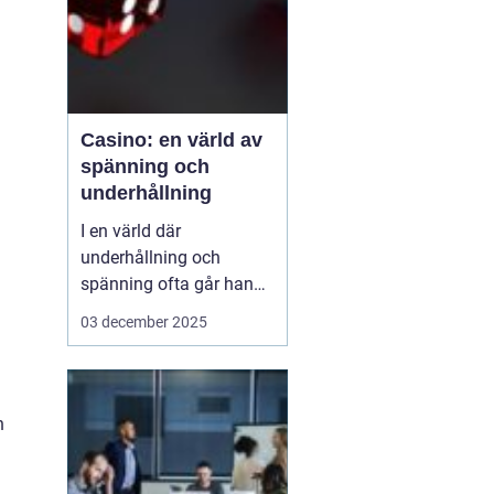
Casino: en värld av
spänning och
underhållning
I en värld där
underhållning och
spänning ofta går hand i
hand, framstår casinon
03 december 2025
som lysande exempel på
hur dessa element kan
kombineras för att
skapa oförglömliga
h
upplevelser. Från de
glitt...