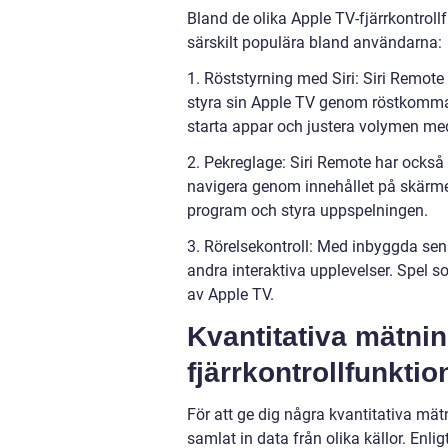
Bland de olika Apple TV-fjärrkontrollf
särskilt populära bland användarna:
1. Röststyrning med Siri: Siri Remot
styra sin Apple TV genom röstkomman
starta appar och justera volymen med
2. Pekreglage: Siri Remote har också
navigera genom innehållet på skärmen.
program och styra uppspelningen.
3. Rörelsekontroll: Med inbyggda sen
andra interaktiva upplevelser. Spel s
av Apple TV.
Kvantitativa mätni
fjärrkontrollfunktio
För att ge dig några kvantitativa mä
samlat in data från olika källor. En