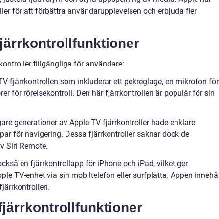
oller för att förbättra användarupplevelsen och erbjuda fler
järrkontrollfunktioner
kontroller tillgängliga för användare:
V-fjärrkontrollen som inkluderar ett pekreglage, en mikrofon för
för rörelsekontroll. Den här fjärrkontrollen är populär för sin
igare generationer av Apple TV-fjärrkontroller hade enklare
ar för navigering. Dessa fjärrkontroller saknar dock de
v Siri Remote.
också en fjärrkontrollapp för iPhone och iPad, vilket ger
ple TV-enhet via sin mobiltelefon eller surfplatta. Appen innehål
järrkontrollen.
järrkontrollfunktioner