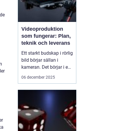
 de
Videoproduktion
som fungerar: Plan,
teknik och leverans
Ett starkt budskap i rörlig
bild börjar sällan i
n
kameran. Det börjar i en
ler
tydlig plan. När företag
06 december 2025
och organisationer
lyckas med video
handlar det om att knyta
ihop idé, manus, team,
teknik och distribution.
D&ari...
er
ka