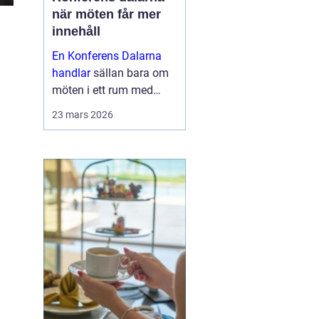
när möten får mer
innehåll
En Konferens Dalarna
handlar
sällan bara om
möten i ett rum med
projektor och block.
23 mars 2026
Många företag söker i
dag en miljö där
människor faktiskt
hinner mötas, tänka klart
och bygga relatio...