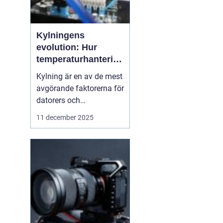
Kylningens
evolution: Hur
temperaturhantering
formar prestanda
Kylning är en av de mest
och design
avgörande faktorerna för
datorers och
elektronikkomponenters
11 december 2025
prestanda, även om den
ofta förbises. Hur värme
hanteras påverkar inte
bara livslängden på
processorer och
grafikkort...