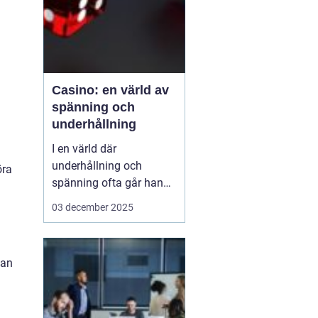
Casino: en värld av
spänning och
underhållning
I en värld där
underhållning och
öra
spänning ofta går hand i
hand, framstår casinon
03 december 2025
som lysande exempel på
hur dessa element kan
kombineras för att
kan
skapa oförglömliga
upplevelser. Från de
glitt...