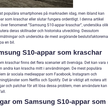
st populära smartphones på marknaden idag, men ibland kan
som kraschar eller slutar fungera ordentligt. I denna artikel
kt över fenomenet ”Samsung S10-appar kraschar”, undersöka oli
tera deras skillnader och historiska utveckling. Dessutom
a mätningar och undersöka de mest avgörande beslutsfaktorerna
pa en bil.
amsung S10-appar som kraschar
 kraschar finns det flera scenarier att överväga. Det kan vara 
edan andra kan krascha mitt i användningen. De mest populära
lem är sociala medieappar som Facebook, Instagram och
gtjänster som Netflix och Spotify. Det är viktigt att notera att
gar och patchar för att lösa dessa problem, men användare kan
all.
ingar om Samsung S10-appar som