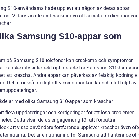
ung S10-användarna hade upplevt att någon av deras appar
erna. Vidare visade undersökningen att sociala medieappar var
schar.
 olika Samsung S10-appar som
roblem på Samsung S10-telefoner kan orsakerna och symptomen
par kanske inte är korrekt optimerade för Samsung S10-hårdvara
t att krascha. Andra appar kan påverkas av felaktig kodning el
em. Det är också möjligt att vissa appar kan krascha till följd av
temuppdateringar.
ckdelar med olika Samsung S10-appar som kraschar
t flera uppdateringar och korrigeringar för att lösa problemen
eter. Detta visar deras engagemang för att förbättra
ock att vissa användare fortfarande upplever kraschar även eft
pdateringarna. Det är en utmaning för Samsung att hantera de oli