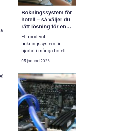
Bokningssystem för
hotell – så väljer du
rätt lösning för en
ka
modern
Ett modernt
hotellvardag
bokningssystem är
hjärtat i många hotell.
När gäster förväntar sig
05 januari 2026
snabba svar, enkla
betalningar och smidiga
så
in- och utcheckningar
behöver hotellen ett
digitalt stöd som håller
samma te...