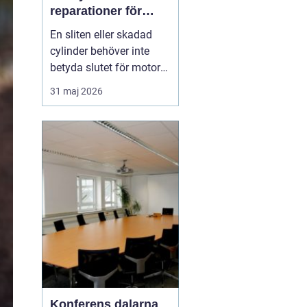
reparationer för
motorcyklar och
En sliten eller skadad
snöskotrar
cylinder behöver inte
betyda slutet för motorn.
Med rätt kunskap,
31 maj 2026
noggrann felsökning och
professionell hjälp går
det ofta att rädda även
hårt drabbade motorer.
För den som kör
motocross, enduro eller
snöskoter kan en väl
utför...
Konferens dalarna