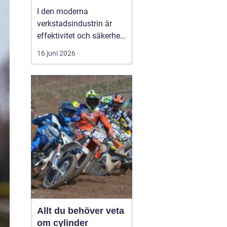
I den moderna
verkstadsindustrin är
effektivitet och säkerhet
grundpelare som inte får
16 juni 2026
komprometteras. För
företag som arbetar med
tunga verktyg och
maskiner är det
avgörande att ha rätt
hjälpmedel fö...
Allt du behöver veta
om cylinder