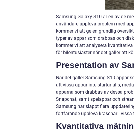
Samsung Galaxy S10 är en av de me
användare uppleva problem med appar 
kommer vi att ge en grundlig översi
typer av appar som drabbas och disku
kommer vi att analysera kvantitativ
för bilentusiaster när det gäller att kö
Presentation av S
När det gäller Samsung S10-appar som
att vissa appar inte startar alls, m
apparna som drabbas av dessa prob
Snapchat, samt spelappar och streamin
Samsung har släppt flera uppdaterin
fortfarande uppleva kraschar i vissa f
Kvantitativa mätn