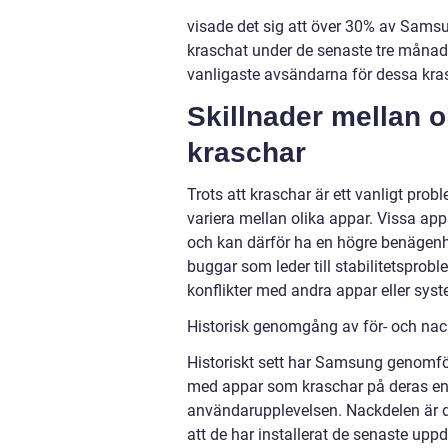
visade det sig att över 30% av Sams
kraschat under de senaste tre månad
vanligaste avsändarna för dessa kra
Skillnader mellan
kraschar
Trots att kraschar är ett vanligt p
variera mellan olika appar. Vissa ap
och kan därför ha en högre benägenhe
buggar som leder till stabilitetsprobl
konflikter med andra appar eller sys
Historisk genomgång av för- och na
Historiskt sett har Samsung genomför
med appar som kraschar på deras enh
användarupplevelsen. Nackdelen är d
att de har installerat de senaste up