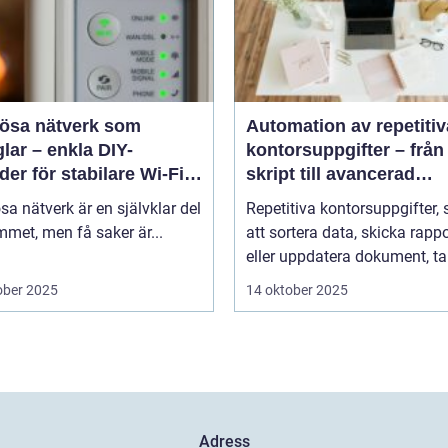
lösa nätverk som
Automation av repetitiv
lar – enkla DIY-
kontorsuppgifter – från
er för stabilare Wi-Fi i
skript till avancerad
 hemmet
programvara
sa nätverk är en självklar del
Repetitiva kontorsuppgifter,
met, men få saker är...
att sortera data, skicka rappo
eller uppdatera dokument, tar
ober 2025
14 oktober 2025
Adress