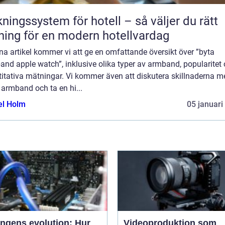
ngssystem för hotell – så väljer du rätt
ning för en modern hotellvardag
na artikel kommer vi att ge en omfattande översikt över ”byta
nd apple watch”, inklusive olika typer av armband, popularitet
itativa mätningar. Vi kommer även att diskutera skillnaderna m
 armband och ta en hi...
el Holm
05 januari
ingens evolution: Hur
Videoproduktion som