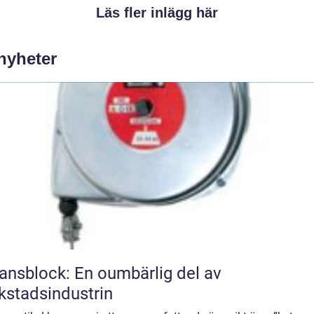
Läs fler inlägg här
 nyheter
ansblock: En oumbärlig del av
kstadsindustrin