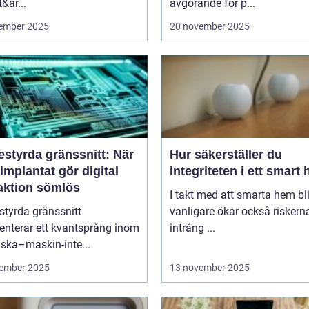
&ar...
avgörande för p...
ember 2025
20 november 2025
estyrda gränssnitt: När
Hur säkerställer du
implantat gör digital
integriteten i ett smart
raktion sömlös
I takt med att smarta hem blir
styrda gränssnitt
vanligare ökar också riskern
enterar ett kvantsprång inom
intrång ...
ska–maskin-inte...
ember 2025
13 november 2025