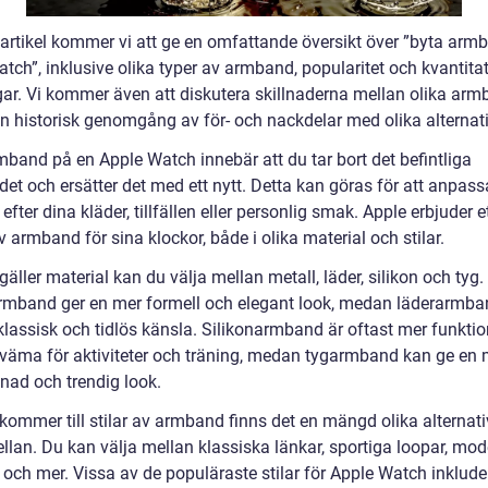
 artikel kommer vi att ge en omfattande översikt över ”byta arm
tch”, inklusive olika typer av armband, popularitet och kvantita
ar. Vi kommer även att diskutera skillnaderna mellan olika ar
en historisk genomgång av för- och nackdelar med olika alternati
mband på en Apple Watch innebär att du tar bort det befintliga
et och ersätter det med ett nytt. Detta kan göras för att anpass
efter dina kläder, tillfällen eller personlig smak. Apple erbjuder et
 armband för sina klockor, både i olika material och stilar.
gäller material kan du välja mellan metall, läder, silikon och tyg.
rmband ger en mer formell och elegant look, medan läderarmba
klassisk och tidlös känsla. Silikonarmband är oftast mer funktio
väma för aktiviteter och träning, medan tygarmband kan ge en 
nad och trendig look.
kommer till stilar av armband finns det en mängd olika alternati
ellan. Du kan välja mellan klassiska länkar, sportiga loopar, mo
och mer. Vissa av de populäraste stilar för Apple Watch inklude