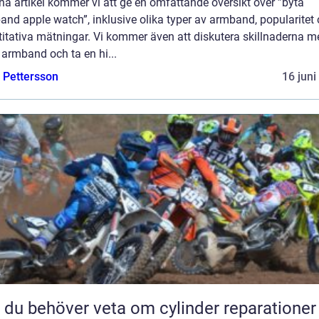
na artikel kommer vi att ge en omfattande översikt över ”byta
nd apple watch”, inklusive olika typer av armband, popularitet
itativa mätningar. Vi kommer även att diskutera skillnaderna m
 armband och ta en hi...
e Pettersson
16 juni
t du behöver veta om cylinder reparationer