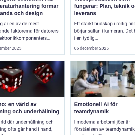
eraturhantering formar
fungerar: Plan, teknik 
tanda och design
leverans
g är en av de mest
Ett starkt budskap i rörlig bil
nde faktorerna för datorers
börjar sällan i kameran. Det 
ektronikkomponenters...
i en tydlig...
ember 2025
06 december 2025
o: en värld av
Emotionell AI för
ning och underhållning
teamdynamik
ärld där underhållning och
I moderna arbetsmiljöer är
ng ofta går hand i hand,
förståelsen av teamdynamik