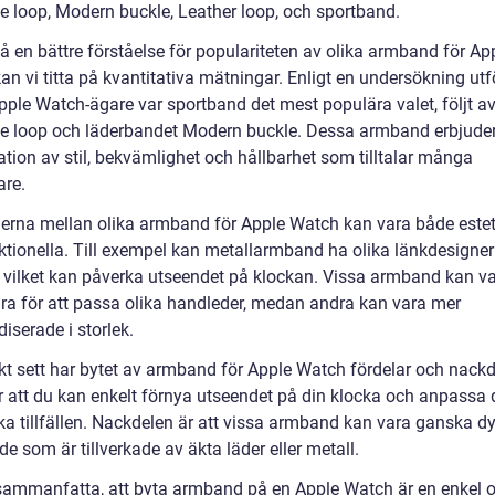
e loop, Modern buckle, Leather loop, och sportband.
få en bättre förståelse för populariteten av olika armband för Ap
n vi titta på kvantitativa mätningar. Enligt en undersökning utf
pple Watch-ägare var sportband det mest populära valet, följt a
e loop och läderbandet Modern buckle. Dessa armband erbjude
tion av stil, bekvämlighet och hållbarhet som tilltalar många
re.
derna mellan olika armband för Apple Watch kan vara både este
ktionella. Till exempel kan metallarmband ha olika länkdesigne
r, vilket kan påverka utseendet på klockan. Vissa armband kan v
ara för att passa olika handleder, medan andra kan vara mer
iserade i storlek.
skt sett har bytet av armband för Apple Watch fördelar och nackd
är att du kan enkelt förnya utseendet på din klocka och anpassa
ika tillfällen. Nackdelen är att vissa armband kan vara ganska dy
 de som är tillverkade av äkta läder eller metall.
 sammanfatta, att byta armband på en Apple Watch är en enkel 