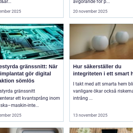
&ar...
avgörande för p...
ember 2025
20 november 2025
estyrda gränssnitt: När
Hur säkerställer du
implantat gör digital
integriteten i ett smart
raktion sömlös
I takt med att smarta hem blir
styrda gränssnitt
vanligare ökar också riskern
enterar ett kvantsprång inom
intrång ...
ska–maskin-inte...
ember 2025
13 november 2025