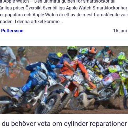
ga Apple Watch – Den ultimata guiden för smartklockor till
nliga priser Översikt över billiga Apple Watch Smartklockor har 
mer populära och Apple Watch är ett av de mest framstående val
naden. I denna artikel komme...
e Pettersson
16 juni
t du behöver veta om cylinder reparationer