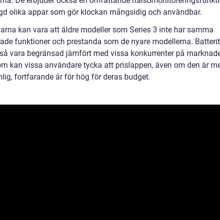
rna. De erbjuder också en omfattande hälsomonitoreringsfunkt
d olika appar som gör klockan mångsidig och användbar.
arna kan vara att äldre modeller som Series 3 inte har samma
ade funktioner och prestanda som de nyare modellerna. Batteri
så vara begränsad jämfört med vissa konkurrenter på marknad
m kan vissa användare tycka att prislappen, även om den är m
ig, fortfarande är för hög för deras budget.