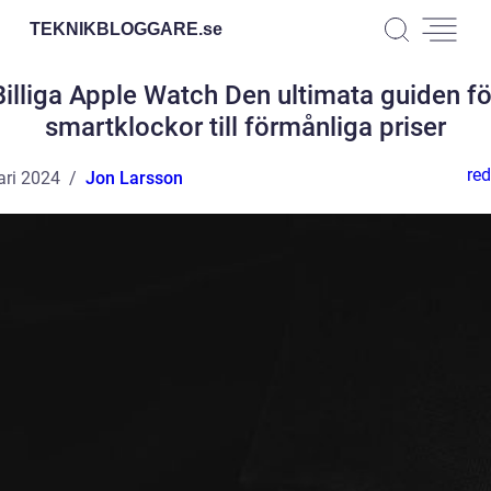
TEKNIKBLOGGARE.
se
Billiga Apple Watch Den ultimata guiden fö
smartklockor till förmånliga priser
red
ari 2024
Jon Larsson