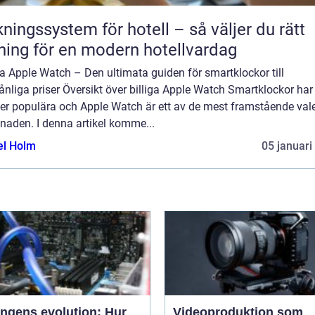
ngssystem för hotell – så väljer du rätt
ning för en modern hotellvardag
ga Apple Watch – Den ultimata guiden för smartklockor till
nliga priser Översikt över billiga Apple Watch Smartklockor har 
mer populära och Apple Watch är ett av de mest framstående val
naden. I denna artikel komme...
el Holm
05 januari
ingens evolution: Hur
Videoproduktion som