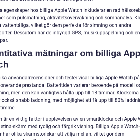
a egenskaper hos billiga Apple Watch inkluderar en rad hälsorel
ner som pulsmätning, aktivitetsövervakning och sömnanalys. K
 vattentåliga, vilket gör dem perfekta för simning och andra
porter. Dessutom har de inbyggd GPS, musikuppspelning och 
par.
titativa mätningar om billiga App
ch
lika användarrecensioner och tester visar billiga Apple Watch pål
onerande prestanda. Batteritiden varierar beroende på modell o
ing, men den kan vanligtvis hålla upp till 18 timmar. Klockorna
r också snabb laddning, med möjlighet att få upp till 80% laddn
 timme.
 är en viktig faktor i upplevelsen av en smartklocka och Apple
etina-skärm med tydlig och färgrik visning. Billiga Apple Watch-
 har olika skärmstorlekar att välja mellan, vilket gör dem