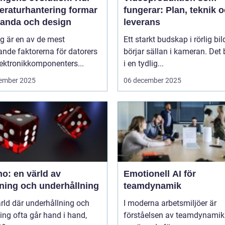
eraturhantering formar
fungerar: Plan, teknik 
tanda och design
leverans
g är en av de mest
Ett starkt budskap i rörlig bil
nde faktorerna för datorers
börjar sällan i kameran. Det 
ektronikkomponenters...
i en tydlig...
ember 2025
06 december 2025
o: en värld av
Emotionell AI för
ning och underhållning
teamdynamik
ärld där underhållning och
I moderna arbetsmiljöer är
ng ofta går hand i hand,
förståelsen av teamdynamik