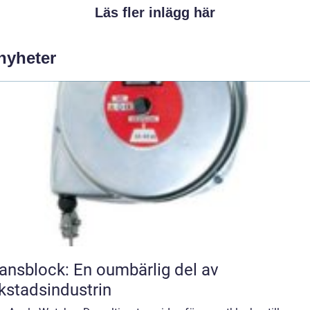
Läs fler inlägg här
 nyheter
ansblock: En oumbärlig del av
kstadsindustrin