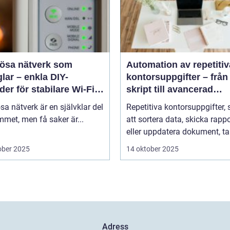
lösa nätverk som
Automation av repetitiv
lar – enkla DIY-
kontorsuppgifter – från
er för stabilare Wi-Fi i
skript till avancerad
 hemmet
programvara
sa nätverk är en självklar del
Repetitiva kontorsuppgifter,
met, men få saker är...
att sortera data, skicka rappo
eller uppdatera dokument, tar
ober 2025
14 oktober 2025
Adress