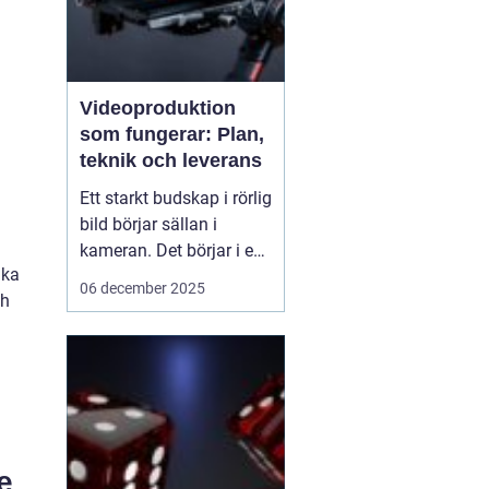
Videoproduktion
som fungerar: Plan,
teknik och leverans
Ett starkt budskap i rörlig
bild börjar sällan i
kameran. Det börjar i en
ika
tydlig plan. När företag
06 december 2025
ch
och organisationer
lyckas med video
handlar det om att knyta
ihop idé, manus, team,
teknik och distribution.
D&ari...
e