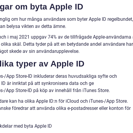
ngar om byta Apple ID
illgänglig om hur många användare som byter Apple ID regelbundet,
an belysa vikten av detta ämne.
nch i maj 2021 uppgav 74% av de tillfrågade Apple-användarna 
olika skäl. Detta tyder på att en betydande andel användare har
något skede av sin användarupplevelse.
lika typer av Apple ID
es-/App Store-ID inkluderar deras huvudsakliga syfte och
 är inriktat på att synkronisera data och ge
s-/App Store-ID på köp av innehåll från iTunes Store.
dare kan ha olika Apple ID:n för iCloud och iTunes-/App Store.
nske föredrar att använda olika e-postadresser eller konton för
kdelar med byta Apple ID