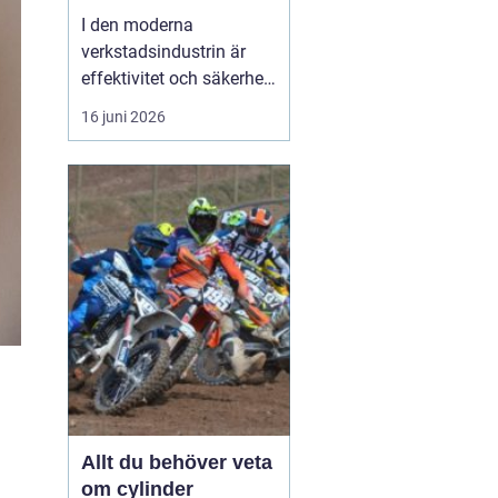
I den moderna
verkstadsindustrin är
effektivitet och säkerhet
grundpelare som inte får
16 juni 2026
komprometteras. För
företag som arbetar med
tunga verktyg och
maskiner är det
avgörande att ha rätt
hjälpmedel fö...
Allt du behöver veta
om cylinder