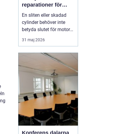
reparationer för
motorcyklar och
En sliten eller skadad
snöskotrar
cylinder behöver inte
betyda slutet för motorn.
Med rätt kunskap,
31 maj 2026
noggrann felsökning och
professionell hjälp går
det ofta att rädda även
hårt drabbade motorer.
För den som kör
motocross, enduro eller
e
snöskoter kan en väl
eln
utför...
ång
Konferens dalarna