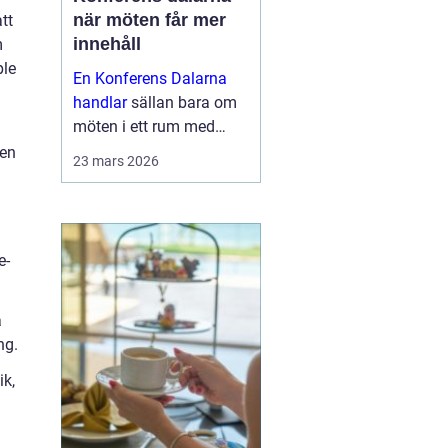
när möten får mer
tt
innehåll
m
ple
En Konferens Dalarna
handlar
sällan bara om
möten i ett rum med
projektor och block.
sen
23 mars 2026
Många företag söker i
dag en miljö där
människor faktiskt
hinner mötas, tänka klart
e-
och bygga relatio...
a
ng.
ik,