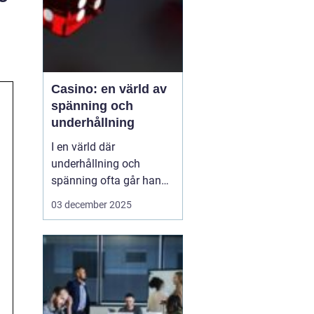
Casino: en värld av
spänning och
underhållning
I en värld där
underhållning och
spänning ofta går hand i
hand, framstår casinon
03 december 2025
som lysande exempel på
hur dessa element kan
kombineras för att
skapa oförglömliga
upplevelser. Från de
glitt...