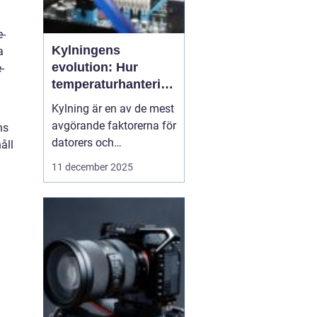
e-
Kylningens
a
evolution: Hur
-
temperaturhantering
formar prestanda
Kylning är en av de mest
a
och design
avgörande faktorerna för
ns
datorers och
åll
elektronikkomponenters
11 december 2025
prestanda, även om den
ofta förbises. Hur värme
hanteras påverkar inte
bara livslängden på
processorer och
grafikkort...