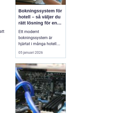
Bokningssystem för
hotell – så väljer du
rätt lösning för en
modern
att
Ett modernt
hotellvardag
bokningssystem är
hjärtat i många hotell.
När gäster förväntar sig
05 januari 2026
snabba svar, enkla
betalningar och smidiga
in- och utcheckningar
behöver hotellen ett
digitalt stöd som håller
samma te...