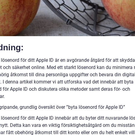
dning:
 lösenord för ditt Apple ID är en avgörande åtgärd för att skydda
et och säkerhet online. Med ett starkt lösenord kan du minimera 
örig åtkomst till dina personliga uppgifter och bevara din digita
t. I denna artikel kommer vi att utforska vad det innebär att byta
d för Apple ID och diskutera olika metoder samt deras för- och
ar.
ripande, grundlig översikt över ”byta lösenord för Apple ID”
 lösenord för ditt Apple ID innebär att du byter ditt nuvarande l
nytt. Detta kan vara en viktig försiktighetsåtgärd om du misstän
r fått obehörig åtkomst till ditt konto eller om du helt enkelt vil