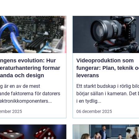
ingens evolution: Hur
Videoproduktion som
eraturhantering formar
fungerar: Plan, teknik 
tanda och design
leverans
g är en av de mest
Ett starkt budskap i rörlig bil
nde faktorerna för datorers
börjar sällan i kameran. Det 
ektronikkomponenters...
i en tydlig...
ember 2025
06 december 2025