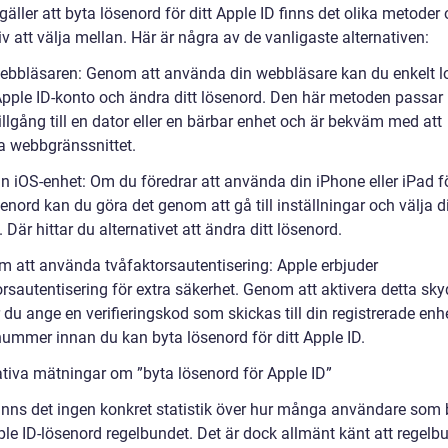
gäller att byta lösenord för ditt Apple ID finns det olika metoder
iv att välja mellan. Här är några av de vanligaste alternativen:
webbläsaren: Genom att använda din webbläsare kan du enkelt l
Apple ID-konto och ändra ditt lösenord. Den här metoden passar
illgång till en dator eller en bärbar enhet och är bekväm med att
 webbgränssnittet.
in iOS-enhet: Om du föredrar att använda din iPhone eller iPad fö
enord kan du göra det genom att gå till inställningar och välja d
l. Där hittar du alternativet att ändra ditt lösenord.
m att använda tvåfaktorsautentisering: Apple erbjuder
orsautentisering för extra säkerhet. Genom att aktivera detta sk
du ange en verifieringskod som skickas till din registrerade enhe
nummer innan du kan byta lösenord för ditt Apple ID.
ativa mätningar om ”byta lösenord för Apple ID”
finns det ingen konkret statistik över hur många användare som 
ple ID-lösenord regelbundet. Det är dock allmänt känt att regelb