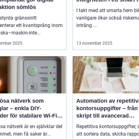
raktion sömlös
I takt med att smarta hem blir
styrda gränssnitt
vanligare ökar också riskern
enterar ett kvantsprång inom
intrång ...
ska–maskin-inte...
ember 2025
13 november 2025
lösa nätverk som
Automation av repetitiv
lar – enkla DIY-
kontorsuppgifter – från
er för stabilare Wi-Fi i
skript till avancerad
 hemmet
programvara
sa nätverk är en självklar del
Repetitiva kontorsuppgifter,
met, men få saker är...
att sortera data, skicka rappo