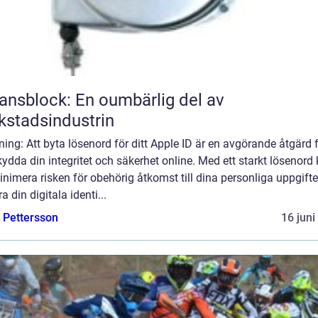
ansblock: En oumbärlig del av
kstadsindustrin
ning: Att byta lösenord för ditt Apple ID är en avgörande åtgärd 
kydda din integritet och säkerhet online. Med ett starkt lösenord
nimera risken för obehörig åtkomst till dina personliga uppgifte
a din digitala identi...
e Pettersson
16 juni