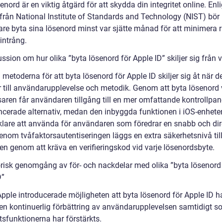
enord är en viktig åtgärd för att skydda din integritet online. Enli
 från National Institute of Standards and Technology (NIST) bör
re byta sina lösenord minst var sjätte månad för att minimera r
intrång.
ssion om hur olika ”byta lösenord för Apple ID” skiljer sig från 
 metoderna för att byta lösenord för Apple ID skiljer sig åt när d
till användarupplevelse och metodik. Genom att byta lösenord 
aren får användaren tillgång till en mer omfattande kontrollpa
ancerade alternativ, medan den inbyggda funktionen i iOS-enhete
klare att använda för användaren som föredrar en snabb och dir
enom tvåfaktorsautentiseringen läggs en extra säkerhetsnivå til
en genom att kräva en verifieringskod vid varje lösenordsbyte.
orisk genomgång av för- och nackdelar med olika ”byta lösenord
D”
pple introducerade möjligheten att byta lösenord för Apple ID h
 en kontinuerlig förbättring av användarupplevelsen samtidigt 
tsfunktionerna har förstärkts.