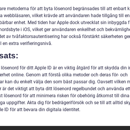
are metoderna för att byta lösenord begränsades till att enbart 
a webbläsaren, vilket krävde att användaren hade tillgång till en
n bärbar enhet. Med tiden har Apple dock utvecklat sin inbyggda 
nordsbyte i iOS, vilket ger användaren enkellhet och bekvämlighe
det av tvåfaktorsautentisering har också förstärkt säkerheten g
ll en extra verifieringsnivå.
sats:
 lösenord för ditt Apple ID är en viktig åtgärd för att skydda din i
erhet online. Genom att förstå olika metoder och deras för- och
ar kan du enkelt välja den som bäst passar dig. Oavsett vilken 
r är det viktigt att byta ditt lösenord regelbundet och använda ett
t lösenord för att minimera risken för obehörig åtkomst till dina
ga uppgifter. Akta dig för bedrägeriförsök och se till att alltid s
le ID för att bevara din digitala identitet.