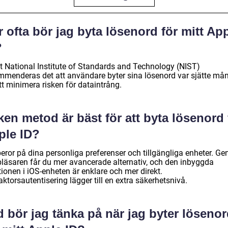
 ofta bör jag byta lösenord för mitt Ap
?
gt National Institute of Standards and Technology (NIST)
mmenderas det att användare byter sina lösenord var sjätte må
tt minimera risken för dataintrång.
ken metod är bäst för att byta lösenord 
ple ID?
beror på dina personliga preferenser och tillgängliga enheter. G
läsaren får du mer avancerade alternativ, och den inbyggda
ionen i iOS-enheten är enklare och mer direkt.
ktorsautentisering lägger till en extra säkerhetsnivå.
 bör jag tänka på när jag byter löseno