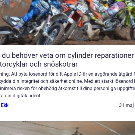
t du behöver veta om cylinder reparationer
orcyklar och snöskotrar
ning: Att byta lösenord för ditt Apple ID är en avgörande åtgärd 
kydda din integritet och säkerhet online. Med ett starkt lösenord
nimera risken för obehörig åtkomst till dina personliga uppgifte
a din digitala identi...
 Ekk
31 maj