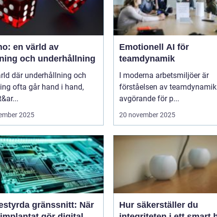
o: en värld av
Emotionell AI för
ning och underhållning
teamdynamik
ärld där underhållning och
I moderna arbetsmiljöer är
ng ofta går hand i hand,
förståelsen av teamdynamik
&ar...
avgörande för p...
ember 2025
20 november 2025
estyrda gränssnitt: När
Hur säkerställer du
implantat gör digital
integriteten i ett smart