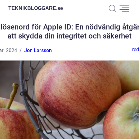
TEKNIKBLOGGARE.
se
 lösenord för Apple ID: En nödvändig åtgär
att skydda din integritet och säkerhet
red
ari 2024
Jon Larsson