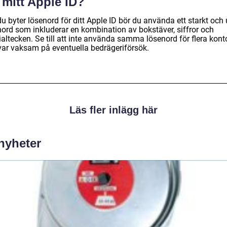
 mitt Apple ID?
u byter lösenord för ditt Apple ID bör du använda ett starkt och 
nord som inkluderar en kombination av bokstäver, siffror och
altecken. Se till att inte använda samma lösenord för flera kont
var vaksam på eventuella bedrägeriförsök.
Läs fler inlägg här
 nyheter