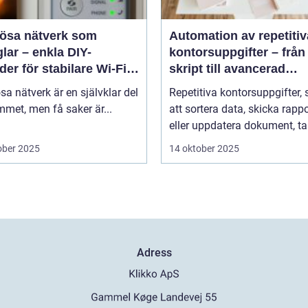
lösa nätverk som
Automation av repetitiv
lar – enkla DIY-
kontorsuppgifter – från
er för stabilare Wi-Fi i
skript till avancerad
 hemmet
programvara
sa nätverk är en självklar del
Repetitiva kontorsuppgifter,
met, men få saker är...
att sortera data, skicka rappo
eller uppdatera dokument, tar
ober 2025
14 oktober 2025
Adress