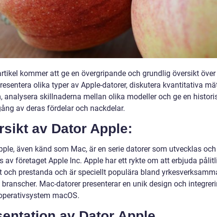
rtikel kommer att ge en övergripande och grundlig översikt över
resentera olika typer av Apple-datorer, diskutera kvantitativa mä
 analysera skillnaderna mellan olika modeller och ge en histori
ng av deras fördelar och nackdelar.
sikt av Dator Apple:
pple, även känd som Mac, är en serie datorer som utvecklas och
as av företaget Apple Inc. Apple har ett rykte om att erbjuda pålitl
t och prestanda och är speciellt populära bland yrkesverksam
a branscher. Mac-datorer presenterar en unik design och integre
operativsystem macOS.
entation av Dator Apple