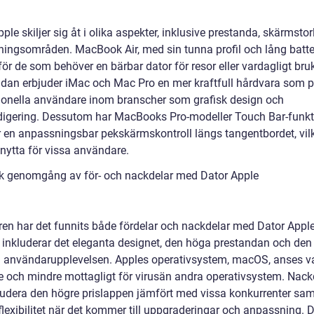
ple skiljer sig åt i olika aspekter, inklusive prestanda, skärmsto
ingsområden. MacBook Air, med sin tunna profil och lång batteri
för de som behöver en bärbar dator för resor eller vardagligt bru
idan erbjuder iMac och Mac Pro en mer kraftfull hårdvara som 
ionella användare inom branscher som grafisk design och
digering. Dessutom har MacBooks Pro-modeller Touch Bar-funk
 en anpassningsbar pekskärmskontroll längs tangentbordet, vil
l nytta för vissa användare.
sk genomgång av för- och nackdelar med Dator Apple
ren har det funnits både fördelar och nackdelar med Dator Appl
r inkluderar det eleganta designet, den höga prestandan och den
va användarupplevelsen. Apples operativsystem, macOS, anses v
re och mindre mottagligt för virusän andra operativsystem. Nack
ludera den högre prislappen jämfört med vissa konkurrenter sam
flexibilitet när det kommer till uppgraderingar och anpassning. 