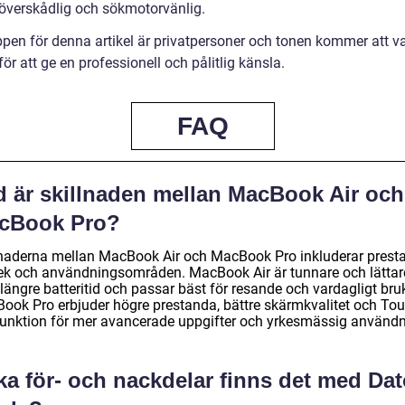
töverskådlig och sökmotorvänlig.
pen för denna artikel är privatpersoner och tonen kommer att v
för att ge en professionell och pålitlig känsla.
FAQ
d är skillnaden mellan MacBook Air och
cBook Pro?
lnaderna mellan MacBook Air och MacBook Pro inkluderar prest
lek och användningsområden. MacBook Air är tunnare och lättar
längre batteritid och passar bäst för resande och vardagligt bru
ook Pro erbjuder högre prestanda, bättre skärmkvalitet och To
funktion för mer avancerade uppgifter och yrkesmässig användn
ka för- och nackdelar finns det med Dat