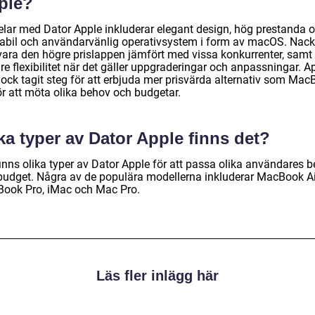
ple?
elar med Dator Apple inkluderar elegant design, hög prestanda 
tabil och användarvänlig operativsystem i form av macOS. Nack
vara den högre prislappen jämfört med vissa konkurrenter, samt
e flexibilitet när det gäller uppgraderingar och anpassningar. A
dock tagit steg för att erbjuda mer prisvärda alternativ som Ma
ör att möta olika behov och budgetar.
ka typer av Dator Apple finns det?
finns olika typer av Dator Apple för att passa olika användares 
budget. Några av de populära modellerna inkluderar MacBook Ai
ook Pro, iMac och Mac Pro.
Läs fler inlägg här