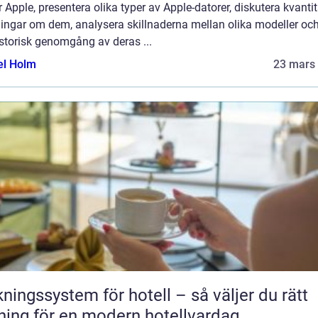
 Apple, presentera olika typer av Apple-datorer, diskutera kvantit
ingar om dem, analysera skillnaderna mellan olika modeller oc
storisk genomgång av deras ...
el Holm
23 mars
ngssystem för hotell – så väljer du rätt
ning för en modern hotellvardag