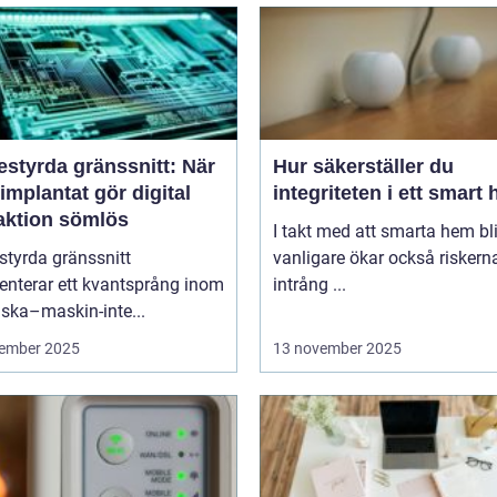
estyrda gränssnitt: När
Hur säkerställer du
implantat gör digital
integriteten i ett smart
raktion sömlös
I takt med att smarta hem blir
styrda gränssnitt
vanligare ökar också riskern
enterar ett kvantsprång inom
intrång ...
ska–maskin-inte...
ember 2025
13 november 2025