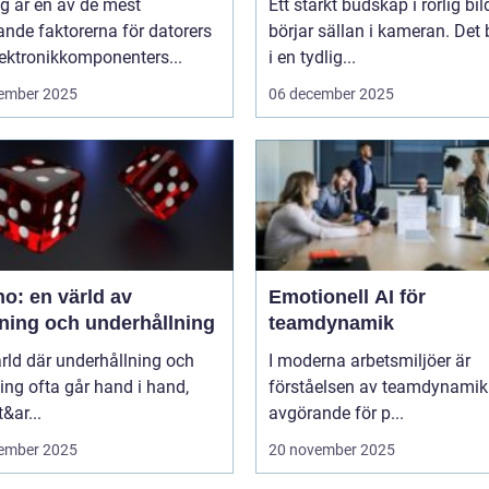
g är en av de mest
Ett starkt budskap i rörlig bil
nde faktorerna för datorers
börjar sällan i kameran. Det 
ektronikkomponenters...
i en tydlig...
ember 2025
06 december 2025
o: en värld av
Emotionell AI för
ning och underhållning
teamdynamik
ärld där underhållning och
I moderna arbetsmiljöer är
ng ofta går hand i hand,
förståelsen av teamdynamik
&ar...
avgörande för p...
ember 2025
20 november 2025