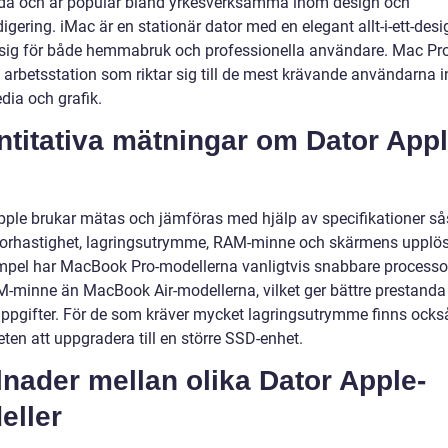
da och är populär bland yrkesverksamma inom design och
igering. iMac är en stationär dator med en elegant allt-i-ett-des
sig för både hemmabruk och professionella användare. Mac Pro
l arbetsstation som riktar sig till de mest krävande användarna 
dia och grafik.
ntitativa mätningar om Dator App
pple brukar mätas och jämföras med hjälp av specifikationer s
orhastighet, lagringsutrymme, RAM-minne och skärmens upplös
empel har MacBook Pro-modellerna vanligtvis snabbare processo
-minne än MacBook Air-modellerna, vilket ger bättre prestanda
uppgifter. För de som kräver mycket lagringsutrymme finns ocks
ten att uppgradera till en större SSD-enhet.
lnader mellan olika Dator Apple-
eller