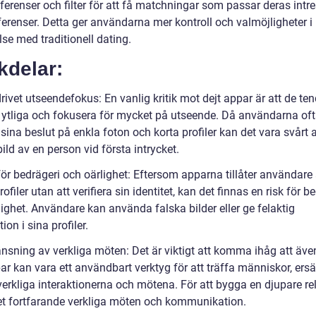
ferenser och filter för att få matchningar som passar deras intr
ferenser. Detta ger användarna mer kontroll och valmöjligheter i
se med traditionell dating.
kdelar:
rivet utseendefokus: En vanlig kritik mot dejt appar är att de ten
a ytliga och fokusera för mycket på utseende. Då användarna of
sina beslut på enkla foton och korta profiler kan det vara svårt a
ild av en person vid första intrycket.
för bedrägeri och oärlighet: Eftersom apparna tillåter användare 
ofiler utan att verifiera sin identitet, kan det finnas en risk för b
ighet. Användare kan använda falska bilder eller ge felaktig
ion i sina profiler.
änsning av verkliga möten: Det är viktigt att komma ihåg att äv
ar kan vara ett användbart verktyg för att träffa människor, ersä
verkliga interaktionerna och mötena. För att bygga en djupare re
et fortfarande verkliga möten och kommunikation.