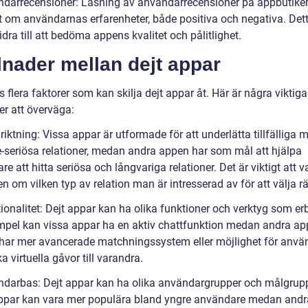
ndarrecensioner: Läsning av användarrecensioner på appbutike
kt om användarnas erfarenheter, både positiva och negativa. Det
dra till att bedöma appens kvalitet och pålitlighet.
lnader mellan dejt appar
s flera faktorer som kan skilja dejt appar åt. Här är några viktiga
er att överväga:
riktning: Vissa appar är utformade för att underlätta tillfälliga 
e-seriösa relationer, medan andra appen har som mål att hjälpa
e att hitta seriösa och långvariga relationer. Det är viktigt att v
 om vilken typ av relation man är intresserad av för att välja rä
ionalitet: Dejt appar kan ha olika funktioner och verktyg som er
empel kan vissa appar ha en aktiv chattfunktion medan andra a
har mer avancerade matchningssystem eller möjlighet för anvä
ka virtuella gåvor till varandra.
ndarbas: Dejt appar kan ha olika användargrupper och målgrupp
ppar kan vara mer populära bland yngre användare medan and