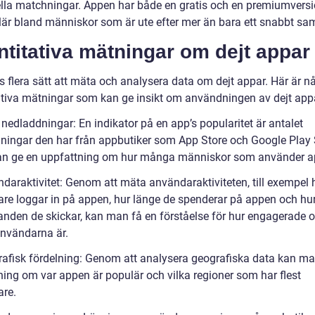
ella matchningar. Appen har både en gratis och en premiumvers
lär bland människor som är ute efter mer än bara ett snabbt sam
titativa mätningar om dejt appar
s flera sätt att mäta och analysera data om dejt appar. Här är n
ativa mätningar som kan ge insikt om användningen av dejt app
 nedladdningar: En indikator på en app’s popularitet är antalet
ningar den har från appbutiker som App Store och Google Play 
an ge en uppfattning om hur många människor som använder a
ndaraktivitet: Genom att mäta användaraktiviteten, till exempel 
re loggar in på appen, hur länge de spenderar på appen och h
nden de skickar, kan man få en förståelse för hur engagerade 
användarna är.
rafisk fördelning: Genom att analysera geografiska data kan ma
ning om var appen är populär och vilka regioner som har flest
re.