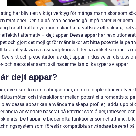
ating har blivit ett viktigt verktyg för många människor som sök
ch relationer. Den tid då man behövde gå ut på barer eller delta i
ng för att träffa nya människor har ersatts av ett enklare, bek
effektivt alternativ – dejt appar. Dessa appar har revolutionerat
et och gjort det möjligt för människor att hitta potentiella par
elt knapptryck via sina smartphones. I denna artikel kommer vi g
 översikt och presentation av dejt appar, inklusive en diskussio
r- och nackdelar samt skillnader mellan olika typer av appar.
är dejt appar?
par, även kända som datingsappar, är mobilapplikationer utveckl
rlätta möten och interaktioner mellan potentiella romantiska par
lp av dessa appar kan användarna skapa profiler, ladda upp bil
er andra användare baserat på kriterier som ålder, intressen och
sk plats. Dejt appar erbjuder ofta funktioner som chattning, bil
chningssystem som föreslår kompatibla användare baserat på