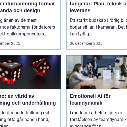
eraturhantering formar
fungerar: Plan, teknik 
tanda och design
leverans
g är en av de mest
Ett starkt budskap i rörlig bil
nde faktorerna för datorers
börjar sällan i kameran. Det 
ektronikkomponenters...
i en tydlig...
ember 2025
06 december 2025
o: en värld av
Emotionell AI för
ning och underhållning
teamdynamik
ärld där underhållning och
I moderna arbetsmiljöer är
ng ofta går hand i hand,
förståelsen av teamdynamik
&ar...
avgörande för p...