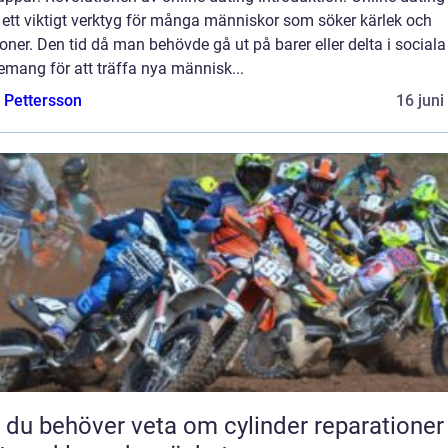
t ett viktigt verktyg för många människor som söker kärlek och
ioner. Den tid då man behövde gå ut på barer eller delta i sociala
mang för att träffa nya människ...
e Pettersson
16 juni
t du behöver veta om cylinder reparationer