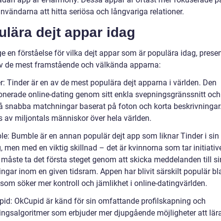
nvändarna att hitta seriösa och långvariga relationer.
lära dejt appar idag
ge en förståelse för vilka dejt appar som är populära idag, presen
v de mest framstående och välkända apparna:
r: Tinder är en av de mest populära dejt apparna i världen. Den
ionerade online-dating genom sitt enkla svepningsgränssnitt och
å snabba matchningar baserat på foton och korta beskrivningar
 av miljontals människor över hela världen.
le: Bumble är en annan populär dejt app som liknar Tinder i sin
 men med en viktig skillnad – det är kvinnorna som tar initiative
 måste ta det första steget genom att skicka meddelanden till s
ngar inom en given tidsram. Appen har blivit särskilt populär b
som söker mer kontroll och jämlikhet i online-datingvärlden.
pid: OkCupid är känd för sin omfattande profilskapning och
ngsalgoritmer som erbjuder mer djupgående möjligheter att lär