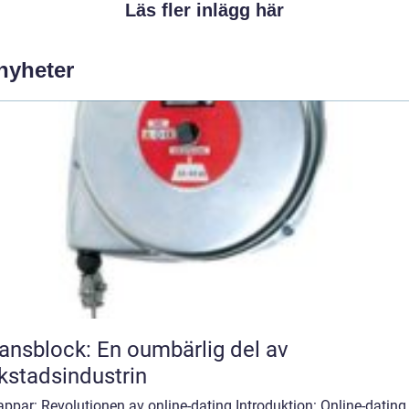
Läs fler inlägg här
 nyheter
ansblock: En oumbärlig del av
kstadsindustrin
appar: Revolutionen av online-dating Introduktion: Online-dating