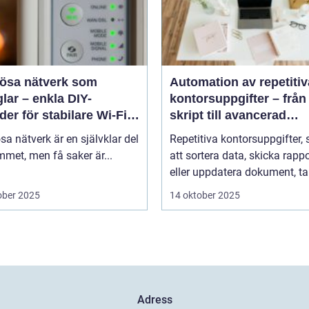
lösa nätverk som
Automation av repetitiv
lar – enkla DIY-
kontorsuppgifter – från
er för stabilare Wi-Fi i
skript till avancerad
 hemmet
programvara
sa nätverk är en självklar del
Repetitiva kontorsuppgifter,
met, men få saker är...
att sortera data, skicka rappo
eller uppdatera dokument, tar
ober 2025
14 oktober 2025
Adress