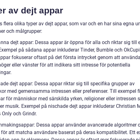
r av dejt appar
s flera olika typer av dejt appar, som var och en har sina egna u
ner och målgrupper:
nna dejt appar: Dessa appar är öppna för alla och riktar sig till 
 Exempel på sådana appar inkluderar Tinder, Bumble och OkCupi
ppar fokuserar oftast på det första intrycket genom att använd
öger eller vänster för att indikera sitt intresse för potentiella
ngar.
ade dejt appar: Dessa appar riktar sig till specifika grupper av
or med gemensamma intressen eller preferenser. Till exempel f
ar för människor med särskilda yrken, religioner eller intressen
ler musik. Exempel på nischade dejt appar inkluderar Christian M
 Only och Grindr.
hmakingsappar: Dessa appar använder avancerade algoritmer 
r för att matcha användare baserat på deras kompatibilitet. Ett 
ådan app är eHarmony. Dessa appar är oftast mer fokuserade på