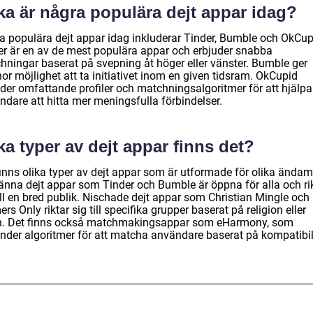
ka är några populära dejt appar idag?
a populära dejt appar idag inkluderar Tinder, Bumble och OkCup
er är en av de mest populära appar och erbjuder snabba
hningar baserat på svepning åt höger eller vänster. Bumble ger
or möjlighet att ta initiativet inom en given tidsram. OkCupid
uder omfattande profiler och matchningsalgoritmer för att hjälpa
ndare att hitta mer meningsfulla förbindelser.
ka typer av dejt appar finns det?
finns olika typer av dejt appar som är utformade för olika ändam
änna dejt appar som Tinder och Bumble är öppna för alla och ri
ill en bred publik. Nischade dejt appar som Christian Mingle och
rs Only riktar sig till specifika grupper baserat på religion eller
n. Det finns också matchmakingsappar som eHarmony, som
nder algoritmer för att matcha användare baserat på kompatibili