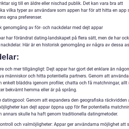
iktar sig till en äldre eller nischad publik. Det kan vara bra att
ka vilka typer av användare som appen har för att hitta en app
ens egna preferenser.
sk genomgång av för- och nackdelar med dejt appar
par har förändrat dating-landskapet på flera sätt, men de har oc
h nackdelar. Här är en historisk genomgång av några av dessa as
elar:
re och mer tillgängligt: Dejt appar har gjort det enklare än någon
nya människor och hitta potentiella partners. Genom att använd
 enkelt bläddra igenom profiler, chatta och få matchningar, all
ter bekvämt hemma eller är på språng.
re datingpool: Genom att expandera den geografiska räckvidden 
öjligheter kan dejt appar öppna upp för fler potentiella matchni
 annars skulle ha haft genom traditionella datingmetoder.
ontroll och valmöjligheter: Appar ger användarna möjlighet att s