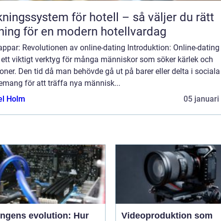
ngssystem för hotell – så väljer du rätt
ning för en modern hotellvardag
appar: Revolutionen av online-dating Introduktion: Online-dating
t ett viktigt verktyg för många människor som söker kärlek och
ioner. Den tid då man behövde gå ut på barer eller delta i sociala
mang för att träffa nya människ...
el Holm
05 januari
ingens evolution: Hur
Videoproduktion som