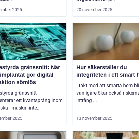
ember 2025
20 november 2025
estyrda gränssnitt: När
Hur säkerställer du
implantat gör digital
integriteten i ett smart
raktion sömlös
I takt med att smarta hem blir
styrda gränssnitt
vanligare ökar också riskern
enterar ett kvantsprång inom
intrång ...
ska–maskin-inte...
ember 2025
13 november 2025