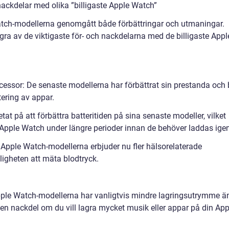
ackdelar med olika ”billigaste Apple Watch”
Watch-modellerna genomgått både förbättringar och utmaningar.
ra av de viktigaste för- och nackdelarna med de billigaste Appl
essor: De senaste modellerna har förbättrat sin prestanda och b
tering av appar.
etat på att förbättra batteritiden på sina senaste modeller, vilket
Apple Watch under längre perioder innan de behöver laddas igen
e Apple Watch-modellerna erbjuder nu fler hälsorelaterade
igheten att mäta blodtryck.
Apple Watch-modellerna har vanligtvis mindre lagringsutrymme ä
 en nackdel om du vill lagra mycket musik eller appar på din App