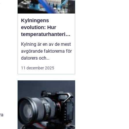
Kylningens
evolution: Hur
temperaturhantering
formar prestanda
Kylning är en av de mest
och design
avgörande faktorerna för
datorers och
elektronikkomponenters
11 december 2025
prestanda, även om den
ofta förbises. Hur värme
hanteras påverkar inte
bara livslängden på
processorer och
grafikkort...
ra