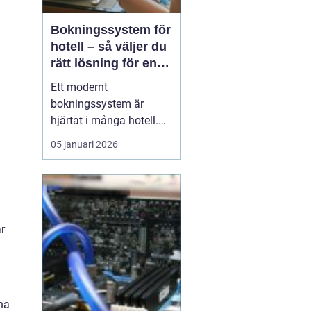
Bokningssystem för
hotell – så väljer du
rätt lösning för en
modern
Ett modernt
hotellvardag
bokningssystem är
hjärtat i många hotell.
När gäster förväntar sig
05 januari 2026
snabba svar, enkla
betalningar och smidiga
in- och utcheckningar
behöver hotellen ett
digitalt stöd som håller
r
samma te...
na