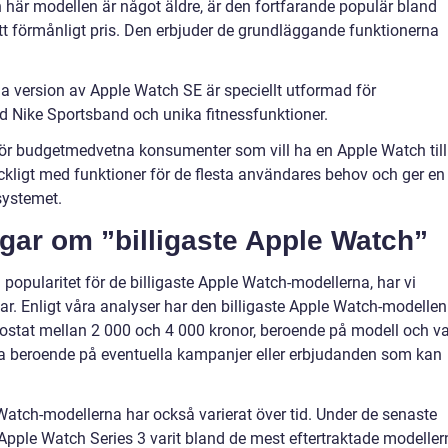
n här modellen är något äldre, är den fortfarande populär bland
ett förmånligt pris. Den erbjuder de grundläggande funktionerna
a version av Apple Watch SE är speciellt utformad för
ed Nike Sportsband och unika fitnessfunktioner.
för budgetmedvetna konsumenter som vill ha en Apple Watch till
räckligt med funktioner för de flesta användares behov och ger en
systemet.
ngar om ”billigaste Apple Watch”
h popularitet för de billigaste Apple Watch-modellerna, har vi
ar. Enligt våra analyser har den billigaste Apple Watch-modellen
kostat mellan 2 000 och 4 000 kronor, beroende på modell och va
ra beroende på eventuella kampanjer eller erbjudanden som kan
 Watch-modellerna har också varierat över tid. Under de senaste
ple Watch Series 3 varit bland de mest eftertraktade modeller