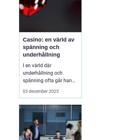
Casino: en värld av
spänning och
underhållning
I en värld där
underhållning och
spänning ofta går hand i
hand, framstår casinon
03 december 2025
som lysande exempel på
hur dessa element kan
kombineras för att
skapa oförglömliga
upplevelser. Från de
glitt...