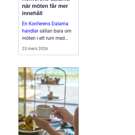
när möten får mer
innehåll
En Konferens Dalarna
handlar
sällan bara om
möten i ett rum med
projektor och block.
23 mars 2026
Många företag söker i
dag en miljö där
människor faktiskt
hinner mötas, tänka klart
och bygga relatio...