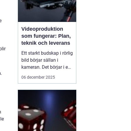
e
Videoproduktion
som fungerar: Plan,
teknik och leverans
lir
Ett starkt budskap i rörlig
bild börjar sällan i
kameran. Det börjar i en
.
tydlig plan. När företag
06 december 2025
och organisationer
lyckas med video
handlar det om att knyta
ihop idé, manus, team,
teknik och distribution.
n
D&ari...
le