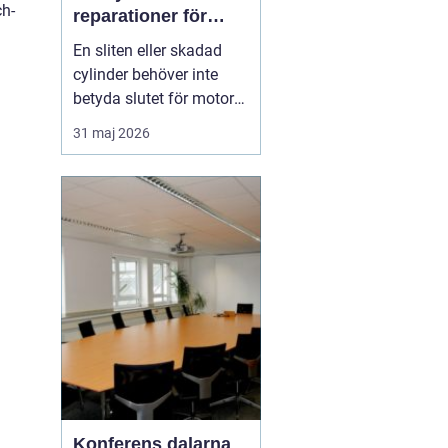
ch-
reparationer för
motorcyklar och
En sliten eller skadad
snöskotrar
cylinder behöver inte
betyda slutet för motorn.
Med rätt kunskap,
31 maj 2026
noggrann felsökning och
professionell hjälp går
det ofta att rädda även
hårt drabbade motorer.
För den som kör
motocross, enduro eller
snöskoter kan en väl
utför...
Konferens dalarna