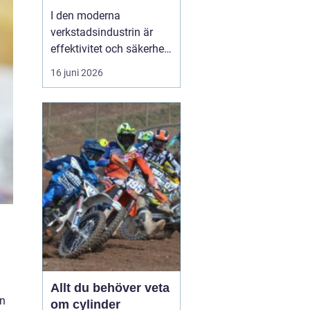
I den moderna
verkstadsindustrin är
effektivitet och säkerhet
grundpelare som inte får
16 juni 2026
komprometteras. För
företag som arbetar med
tunga verktyg och
maskiner är det
avgörande att ha rätt
hjälpmedel fö...
Allt du behöver veta
en
om cylinder