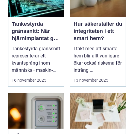
Tankestyrda
Hur säkerställer du
gränssnitt: När
integriteten i ett
hjärnimplantat gör
smart hem?
digital interaktion
Tankestyrda gränssnitt
I takt med att smarta
sömlös
representerar ett
hem blir allt vanligare
kvantsprång inom
ökar också riskerna för
människa–maskin-
intrång ...
inte...
16 november 2025
13 november 2025