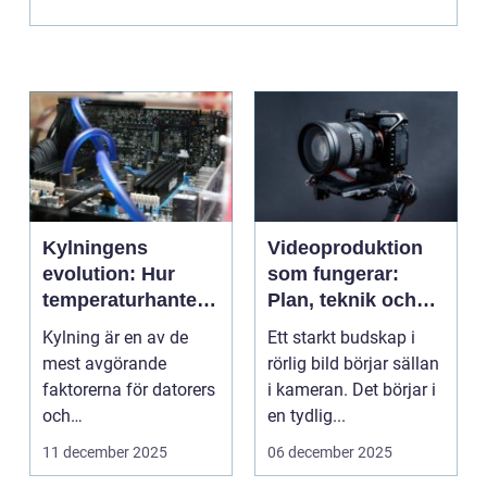
Kylningens
Videoproduktion
evolution: Hur
som fungerar:
temperaturhanteri
Plan, teknik och
ng formar
leverans
Kylning är en av de
Ett starkt budskap i
prestanda och
mest avgörande
rörlig bild börjar sällan
design
faktorerna för datorers
i kameran. Det börjar i
och
en tydlig...
elektronikkomponenter
11 december 2025
06 december 2025
s...