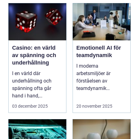
Casino: en värld
Emotionell AI för
av spänning och
teamdynamik
underhållning
I moderna
I en värld där
arbetsmiljöer är
underhållning och
förståelsen av
spänning ofta går
teamdynamik
hand i hand,
avgörande för p...
framst&ar...
03 december 2025
20 november 2025