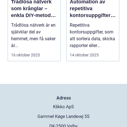
Trådlösa nätverk
Automation av
som krånglar –
repetitiva
enkla DIY-metoder
kontorsuppgifter –
för stabilare Wi-Fi i
från skript till
Trådlösa nätverk är en
Repetitiva
hela hemmet
avancerad
självklar del av
kontorsuppgifter, som
programvara
hemmet, men få saker
att sortera data, skicka
är...
rapporter eller
uppdatera dokument,
16 oktober 2025
14 oktober 2025
tar of...
Adress