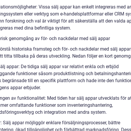
rationsmöjligheter: Vissa sälj appar kan enkelt integreras med a
ningssystem eller verktyg som e-handelsplattformar eller CRM sy
 forskning och val är viktigt för att säkerställa att den valda 
egreras med dina befintliga system.
orisk genomgång av för- och nackdelar med sälj appar
förstå historiska framsteg och för- och nackdelar med sälj appar
att titta tillbaka på deras utveckling. Nedan följer en kort genom
älj appar: De tidiga sälj appar var relativt enkla och erbjöd
ggande funktioner såsom produktlistning och betalningshanteri
 begränsade till en specifik plattform och hade inte den funktion
ens appar erbjuder.
ngen av funktionalitet: Med tiden har sälj appar utvecklats för a
 mer omfattande funktioner som inventeringshantering,
sföringsverktyg och integration med andra system.
: Sälj appar möjliggör enklare försäljningsprocesser, bättre
tering, ökad tillgänglighet och förbättrad marknadsföring. Des