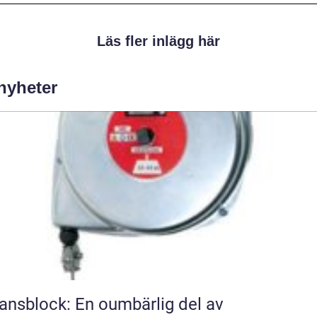
Läs fler inlägg här
 nyheter
ansblock: En oumbärlig del av