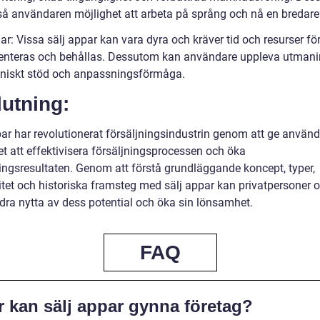
så användaren möjlighet att arbeta på språng och nå en bredare 
r: Vissa sälj appar kan vara dyra och kräver tid och resurser för
nteras och behållas. Dessutom kan användare uppleva utmani
niskt stöd och anpassningsförmåga.
utning:
par har revolutionerat försäljningsindustrin genom att ge använ
et att effektivisera försäljningsprocessen och öka
ningsresultaten. Genom att förstå grundläggande koncept, typer,
itet och historiska framsteg med sälj appar kan privatpersoner 
 dra nytta av dess potential och öka sin lönsamhet.
FAQ
r kan sälj appar gynna företag?