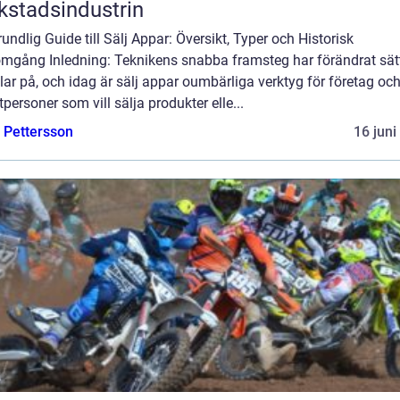
kstadsindustrin
undlig Guide till Sälj Appar: Översikt, Typer och Historisk
mgång Inledning: Teknikens snabba framsteg har förändrat sätt
ar på, och idag är sälj appar oumbärliga verktyg för företag oc
tpersoner som vill sälja produkter elle...
e Pettersson
16 juni