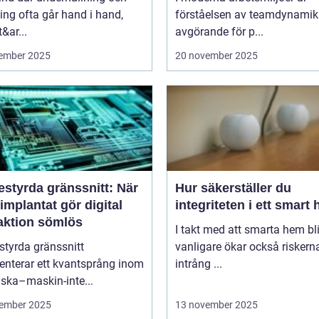
ng ofta går hand i hand,
förståelsen av teamdynamik
&ar...
avgörande för p...
ember 2025
20 november 2025
estyrda gränssnitt: När
Hur säkerställer du
implantat gör digital
integriteten i ett smart
raktion sömlös
I takt med att smarta hem blir
styrda gränssnitt
vanligare ökar också riskern
enterar ett kvantsprång inom
intrång ...
ska–maskin-inte...
ember 2025
13 november 2025