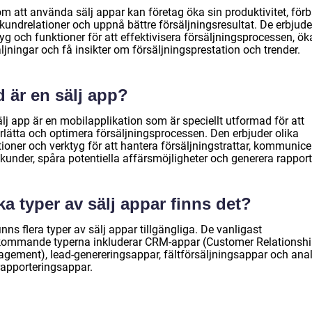
m att använda sälj appar kan företag öka sin produktivitet, förb
kundrelationer och uppnå bättre försäljningsresultat. De erbjude
yg och funktioner för att effektivisera försäljningsprocessen, ök
ljningar och få insikter om försäljningsprestation och trender.
 är en sälj app?
lj app är en mobilapplikation som är speciellt utformad för att
rlätta och optimera försäljningsprocessen. Den erbjuder olika
ioner och verktyg för att hantera försäljningstrattar, kommunice
kunder, spåra potentiella affärsmöjligheter och generera rapport
ka typer av sälj appar finns det?
inns flera typer av sälj appar tillgängliga. De vanligast
kommande typerna inkluderar CRM-appar (Customer Relationsh
gement), lead-genereringsappar, fältförsäljningsappar och anal
rapporteringsappar.