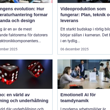
ingens evolution: Hur
Videoproduktion som
eraturhantering formar
fungerar: Plan, teknik 
tanda och design
leverans
g är en av de mest
Ett starkt budskap i rörlig bil
nde faktorerna för datorers
börjar sällan i kameran. Det 
ektronikkomponenters...
i en tydlig...
ember 2025
06 december 2025
o: en värld av
Emotionell AI för
ning och underhållning
teamdynamik
ärld där underhållning och
I moderna arbetsmiljöer är