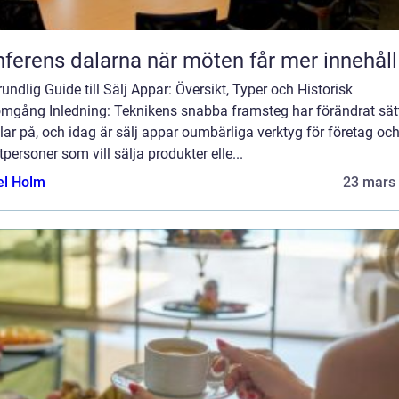
Konferens dalarna när möten får mer innehåll
undlig Guide till Sälj Appar: Översikt, Typer och Historisk
mgång Inledning: Teknikens snabba framsteg har förändrat sätt
ar på, och idag är sälj appar oumbärliga verktyg för företag oc
tpersoner som vill sälja produkter elle...
el Holm
23 mars