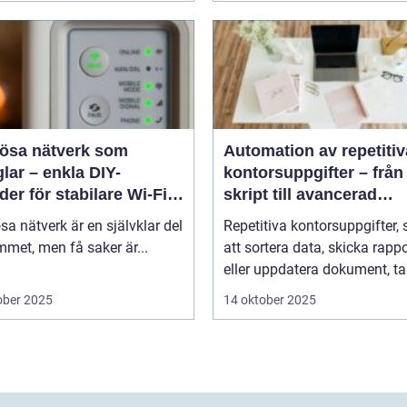
lösa nätverk som
Automation av repetitiv
lar – enkla DIY-
kontorsuppgifter – från
er för stabilare Wi-Fi i
skript till avancerad
 hemmet
programvara
sa nätverk är en självklar del
Repetitiva kontorsuppgifter,
met, men få saker är...
att sortera data, skicka rappo
eller uppdatera dokument, tar
ober 2025
14 oktober 2025