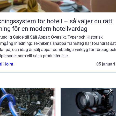
ngssystem för hotell – så väljer du rätt
ning för en modern hotellvardag
undlig Guide till Sälj Appar: Översikt, Typer och Historisk
mgång Inledning: Teknikens snabba framsteg har förändrat sätt
ar på, och idag är sälj appar oumbärliga verktyg för företag oc
tpersoner som vill sälja produkter elle...
el Holm
05 januari