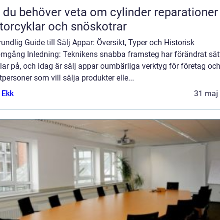
t du behöver veta om cylinder reparationer
orcyklar och snöskotrar
undlig Guide till Sälj Appar: Översikt, Typer och Historisk
mgång Inledning: Teknikens snabba framsteg har förändrat sätt
ar på, och idag är sälj appar oumbärliga verktyg för företag oc
tpersoner som vill sälja produkter elle...
 Ekk
31 maj