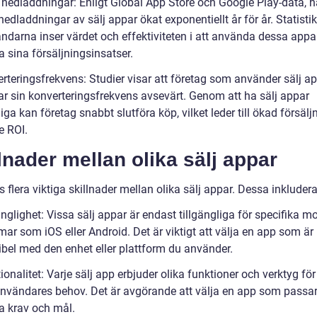
l nedladdningar: Enligt Global App Store och Google Play-data, h
nedladdningar av sälj appar ökat exponentiellt år för år. Statisti
ndarna inser värdet och effektiviteten i att använda dessa appar
 sina försäljningsinsatser.
erteringsfrekvens: Studier visar att företag som använder sälj a
rar sin konverteringsfrekvens avsevärt. Genom att ha sälj appar
liga kan företag snabbt slutföra köp, vilket leder till ökad försäl
e ROI.
lnader mellan olika sälj appar
s flera viktiga skillnader mellan olika sälj appar. Dessa inkludera
änglighet: Vissa sälj appar är endast tillgängliga för specifika m
mar som iOS eller Android. Det är viktigt att välja en app som är
bel med den enhet eller plattform du använder.
ionalitet: Varje sälj app erbjuder olika funktioner och verktyg för
nvändares behov. Det är avgörande att välja en app som passar
ka krav och mål.