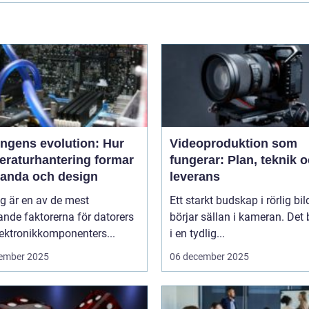
ingens evolution: Hur
Videoproduktion som
eraturhantering formar
fungerar: Plan, teknik 
tanda och design
leverans
g är en av de mest
Ett starkt budskap i rörlig bil
nde faktorerna för datorers
börjar sällan i kameran. Det 
ektronikkomponenters...
i en tydlig...
ember 2025
06 december 2025