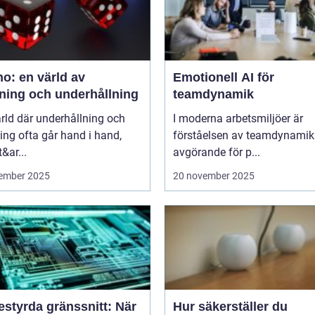
o: en värld av
Emotionell AI för
ning och underhållning
teamdynamik
ärld där underhållning och
I moderna arbetsmiljöer är
ng ofta går hand i hand,
förståelsen av teamdynamik
&ar...
avgörande för p...
ember 2025
20 november 2025
estyrda gränssnitt: När
Hur säkerställer du