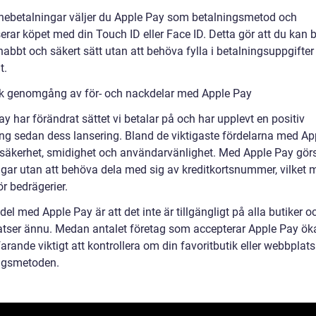
inebetalningar väljer du Apple Pay som betalningsmetod och
erar köpet med din Touch ID eller Face ID. Detta gör att du kan 
nabbt och säkert sätt utan att behöva fylla i betalningsuppgifter
t.
sk genomgång av för- och nackdelar med Apple Pay
y har förändrat sättet vi betalar på och har upplevt en positiv
ing sedan dess lansering. Bland de viktigaste fördelarna med Ap
 säkerhet, smidighet och användarvänlighet. Med Apple Pay gör
ngar utan att behöva dela med sig av kreditkortsnummer, vilket 
ör bedrägerier.
el med Apple Pay är att det inte är tillgängligt på alla butiker o
tser ännu. Medan antalet företag som accepterar Apple Pay ökar
farande viktigt att kontrollera om din favoritbutik eller webbplats
ngsmetoden.