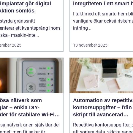
implantat gör digital
integriteten i ett smart
raktion sömlös
I takt med att smarta hem blir
styrda gränssnitt
vanligare ökar också riskern
enterar ett kvantsprång inom
intrång ...
ska–maskin-inte...
ember 2025
13 november 2025
lösa nätverk som
Automation av repetitiv
lar – enkla DIY-
kontorsuppgifter – från
er för stabilare Wi-Fi i
skript till avancerad
 hemmet
programvara
sa nätverk är en självklar del
Repetitiva kontorsuppgifter,
met, men få saker är...
att sortera data, skicka rappo