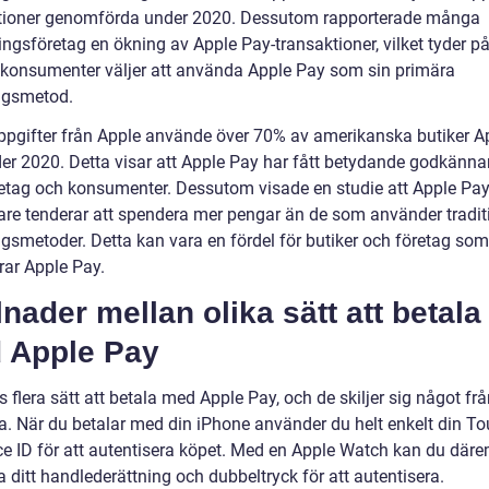
tioner genomförda under 2020. Dessutom rapporterade många
ingsföretag en ökning av Apple Pay-transaktioner, vilket tyder på 
r konsumenter väljer att använda Apple Pay som sin primära
ngsmetod.
uppgifter från Apple använde över 70% av amerikanska butiker A
er 2020. Detta visar att Apple Pay har fått betydande godkänn
retag och konsumenter. Dessutom visade en studie att Apple Pay
re tenderar att spendera mer pengar än de som använder tradit
ngsmetoder. Detta kan vara en fördel för butiker och företag som
rar Apple Pay.
lnader mellan olika sätt att betala
 Apple Pay
s flera sätt att betala med Apple Pay, och de skiljer sig något fr
a. När du betalar med din iPhone använder du helt enkelt din To
ace ID för att autentisera köpet. Med en Apple Watch kan du där
 ditt handlederättning och dubbeltryck för att autentisera.