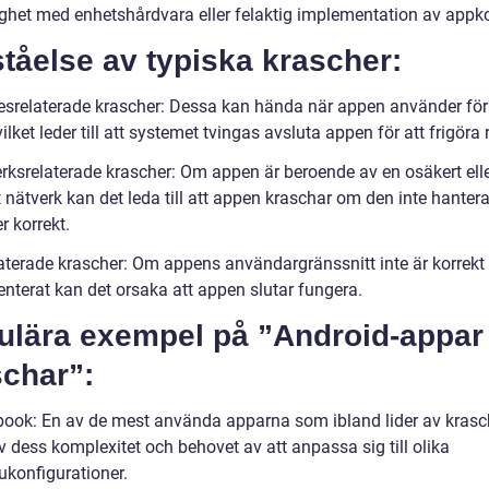
ighet med enhetshårdvara eller felaktig implementation av appk
tåelse av typiska krascher:
esrelaterade krascher: Dessa kan hända när appen använder fö
ilket leder till att systemet tvingas avsluta appen för att frigöra 
erksrelaterade krascher: Om appen är beroende av en osäkert ell
t nätverk kan det leda till att appen kraschar om den inte hanter
r korrekt.
elaterade krascher: Om appens användargränssnitt inte är korrekt
nterat kan det orsaka att appen slutar fungera.
ulära exempel på ”Android-appar
schar”:
book: En av de mest använda apparna som ibland lider av krasc
 dess komplexitet och behovet av att anpassa sig till olika
ukonfigurationer.