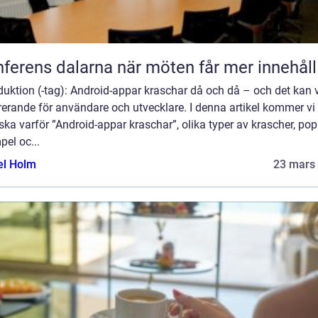
Konferens dalarna när möten får mer innehåll
duktion (-tag): Android-appar kraschar då och då – och det kan 
rerande för användare och utvecklare. I denna artikel kommer vi 
ska varför ”Android-appar kraschar”, olika typer av krascher, po
el oc...
el Holm
23 mars