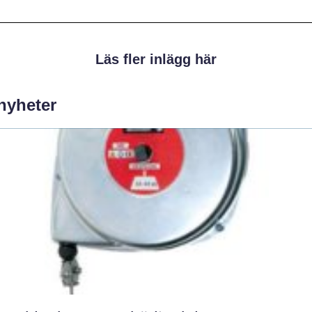
Läs fler inlägg här
 nyheter