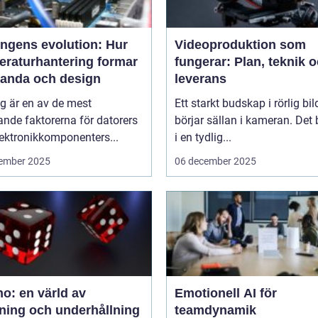
ingens evolution: Hur
Videoproduktion som
eraturhantering formar
fungerar: Plan, teknik 
tanda och design
leverans
g är en av de mest
Ett starkt budskap i rörlig bil
nde faktorerna för datorers
börjar sällan i kameran. Det 
ektronikkomponenters...
i en tydlig...
ember 2025
06 december 2025
o: en värld av
Emotionell AI för
ning och underhållning
teamdynamik