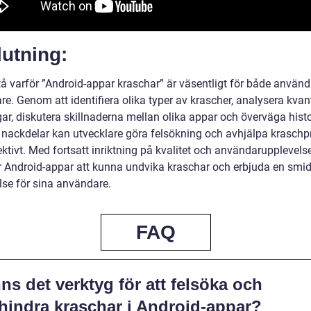
utning:
stå varför ”Android-appar kraschar” är väsentligt för både använ
re. Genom att identifiera olika typer av krascher, analysera kvan
ar, diskutera skillnaderna mellan olika appar och överväga hist
h nackdelar kan utvecklare göra felsökning och avhjälpa krasch
ktivt. Med fortsatt inriktning på kvalitet och användarupplevels
Android-appar att kunna undvika kraschar och erbjuda en smid
lse för sina användare.
FAQ
ns det verktyg för att felsöka och
rhindra kraschar i Android-appar?