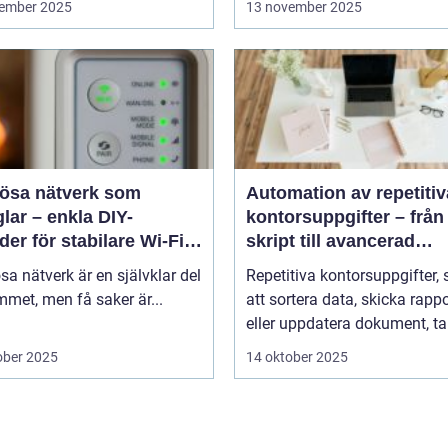
ember 2025
13 november 2025
lösa nätverk som
Automation av repetitiv
lar – enkla DIY-
kontorsuppgifter – från
er för stabilare Wi-Fi i
skript till avancerad
 hemmet
programvara
sa nätverk är en självklar del
Repetitiva kontorsuppgifter,
met, men få saker är...
att sortera data, skicka rappo
eller uppdatera dokument, tar
ober 2025
14 oktober 2025