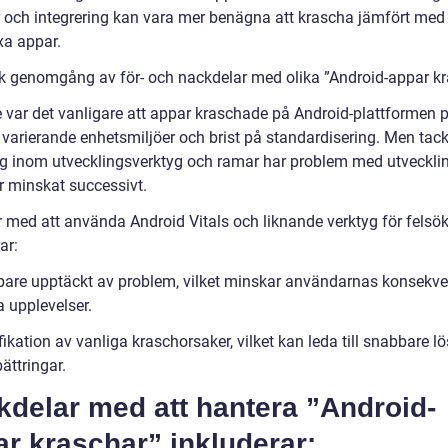
r och integrering kan vara mer benägna att krascha jämfört med
a appar.
sk genomgång av för- och nackdelar med olika ”Android-appar kr
e var det vanligare att appar kraschade på Android-plattformen 
 varierande enhetsmiljöer och brist på standardisering. Men tack
g inom utvecklingsverktyg och ramar har problem med utveckli
r minskat successivt.
r med att använda Android Vitals och liknande verktyg för felsö
ar:
are upptäckt av problem, vilket minskar användarnas konsekve
a upplevelser.
fikation av vanliga kraschorsaker, vilket kan leda till snabbare l
ättringar.
kdelar med att hantera ”Android-
r kraschar” inkluderar: