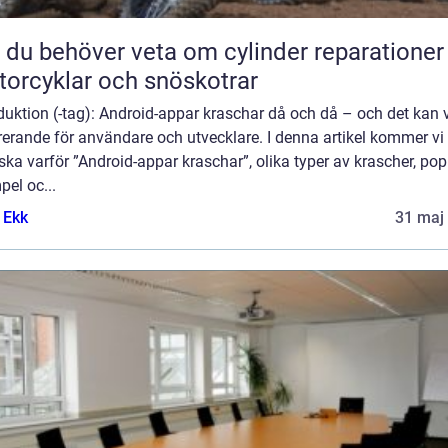
t du behöver veta om cylinder reparationer
orcyklar och snöskotrar
duktion (-tag): Android-appar kraschar då och då – och det kan 
rerande för användare och utvecklare. I denna artikel kommer vi 
ska varför ”Android-appar kraschar”, olika typer av krascher, po
el oc...
 Ekk
31 maj