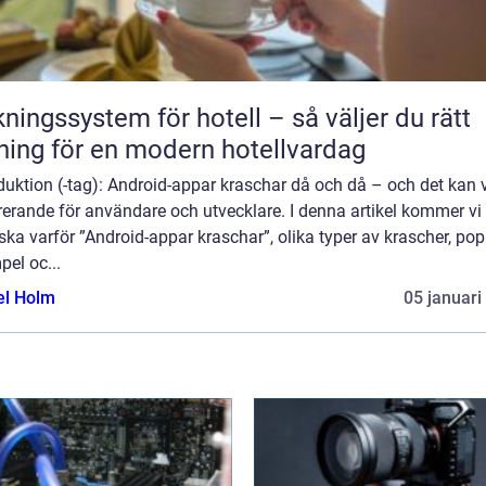
ngssystem för hotell – så väljer du rätt
ning för en modern hotellvardag
duktion (-tag): Android-appar kraschar då och då – och det kan 
rerande för användare och utvecklare. I denna artikel kommer vi 
ska varför ”Android-appar kraschar”, olika typer av krascher, po
el oc...
el Holm
05 januari