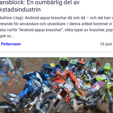
ansblock: En oumbärlig del av
kstadsindustrin
duktion (-tag): Android-appar kraschar då och då – och det kan 
rerande för användare och utvecklare. I denna artikel kommer vi 
ska varför ”Android-appar kraschar”, olika typer av krascher, po
el oc...
e Pettersson
16 juni