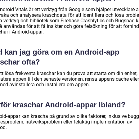
ndroid Vitals är ett verktyg från Google som hjälper utvecklare a
vaka och analysera kraschdata för att identifiera och lösa probl
a verktyg och bibliotek som Firebase Crashlytics och Bugsnag 
 användas för att få insikter och göra felsökning för att förhin
char i Android-appar.
d kan jag göra om en Android-app
aschar ofta?
tt lösa frekventa kraschar kan du prova att starta om din enhet,
tera appen till den senaste versionen, rensa appens cache eller 
med avinstallera och installera om appen.
rför kraschar Android-appar ibland?
oid-appar kan krascha på grund av olika faktorer, inklusive bugg
esproblem, nätverksproblem eller felaktig implementation av
od.