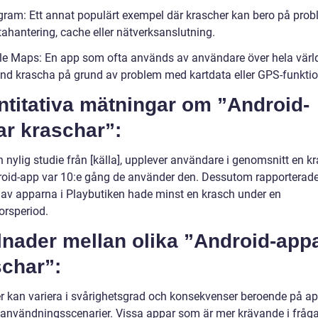
agram: Ett annat populärt exempel där krascher kan bero på pro
ahantering, cache eller nätverksanslutning.
le Maps: En app som ofta används av användare över hela värl
and krascha på grund av problem med kartdata eller GPS-funktion
ntitativa mätningar om ”Android-
ar kraschar”:
n nylig studie från [källa], upplever användare i genomsnitt en kr
roid-app var 10:e gång de använder den. Dessutom rapporterade 
 av apparna i Playbutiken hade minst en krasch under en
orsperiod.
lnader mellan olika ”Android-app
schar”:
r kan variera i svårighetsgrad och konsekvenser beroende på a
 användningsscenarier. Vissa appar som är mer krävande i fråg