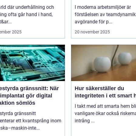
ärld där underhållning och
I moderna arbetsmiljöer är
ng ofta går hand i hand,
förståelsen av teamdynamik
&ar...
avgörande för p...
ember 2025
20 november 2025
estyrda gränssnitt: När
Hur säkerställer du
implantat gör digital
integriteten i ett smart
raktion sömlös
I takt med att smarta hem blir
styrda gränssnitt
vanligare ökar också riskern
enterar ett kvantsprång inom
intrång ...
ska–maskin-inte...