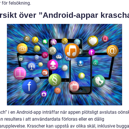
 för felsökning.
rsikt över ”Android-appar krasch
ch” i en Android-app inträffar när appen plötsligt avslutas oöns
an resultera i att användardata förloras eller en dålig
rupplevelse. Krascher kan uppstå av olika skäl, inklusive bugga