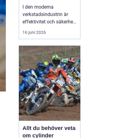
I den moderna
verkstadsindustrin är
effektivitet och säkerhet
grundpelare som inte får
16 juni 2026
komprometteras. För
företag som arbetar med
tunga verktyg och
maskiner är det
avgörande att ha rätt
hjälpmedel fö...
Allt du behöver veta
om cylinder