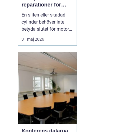
reparationer för
motorcyklar och
En sliten eller skadad
snöskotrar
cylinder behöver inte
betyda slutet för motorn.
Med rätt kunskap,
31 maj 2026
noggrann felsökning och
professionell hjälp går
det ofta att rädda även
hårt drabbade motorer.
För den som kör
motocross, enduro eller
snöskoter kan en väl
utför...
Konferens dalarna