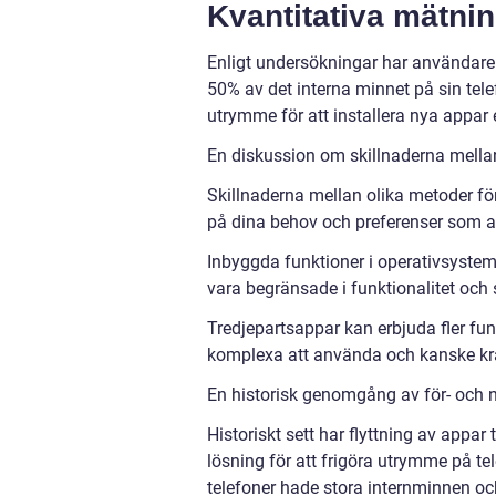
Kvantitativa mätning
Enligt undersökningar har användare so
50% av det interna minnet på sin tele
utrymme för att installera nya appar el
En diskussion om skillnaderna mellan o
Skillnaderna mellan olika metoder för 
på dina behov och preferenser som 
Inbyggda funktioner i operativsyste
vara begränsade i funktionalitet och s
Tredjepartsappar kan erbjuda fler fu
komplexa att använda och kanske kräva
En historisk genomgång av för- och na
Historiskt sett har flyttning av appar 
lösning för att frigöra utrymme på tel
telefoner hade stora internminnen oc