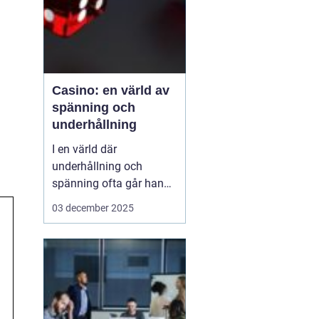
Casino: en värld av
spänning och
underhållning
I en värld där
underhållning och
spänning ofta går hand i
hand, framstår casinon
03 december 2025
som lysande exempel på
hur dessa element kan
kombineras för att
skapa oförglömliga
upplevelser. Från de
glitt...