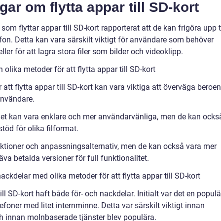
ar om flytta appar till SD-kort
m flyttar appar till SD-kort rapporterat att de kan frigöra upp ti
fon. Detta kan vara särskilt viktigt för användare som behöver
ler för att lagra stora filer som bilder och videoklipp.
lika metoder för att flytta appar till SD-kort
att flytta appar till SD-kort kan vara viktiga att överväga beroe
användare.
met kan vara enklare och mer användarvänliga, men de kan ocks
töd för olika filformat.
nktioner och anpassningsalternativ, men de kan också vara mer
 betalda versioner för full funktionalitet.
ckdelar med olika metoder för att flytta appar till SD-kort
till SD-kort haft både för- och nackdelar. Initialt var det en populä
efoner med litet internminne. Detta var särskilt viktigt innan
h innan molnbaserade tjänster blev populära.