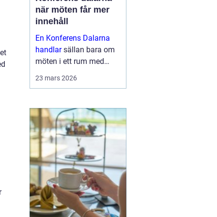
när möten får mer
innehåll
En Konferens Dalarna
handlar
sällan bara om
et
möten i ett rum med
ed
projektor och block.
23 mars 2026
Många företag söker i
dag en miljö där
människor faktiskt
hinner mötas, tänka klart
a
och bygga relatio...
r