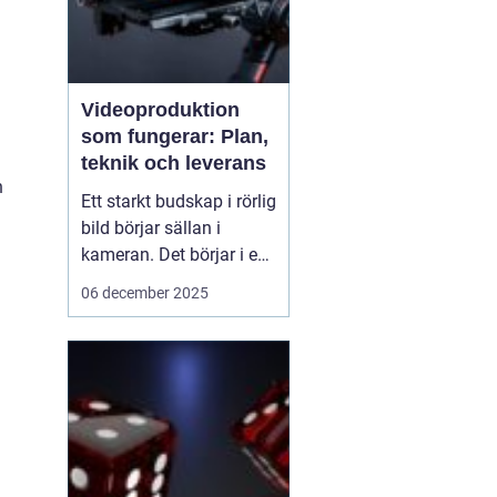
Videoproduktion
som fungerar: Plan,
a
teknik och leverans
h
Ett starkt budskap i rörlig
bild börjar sällan i
kameran. Det börjar i en
tydlig plan. När företag
06 december 2025
och organisationer
lyckas med video
handlar det om att knyta
ihop idé, manus, team,
teknik och distribution.
D&ari...