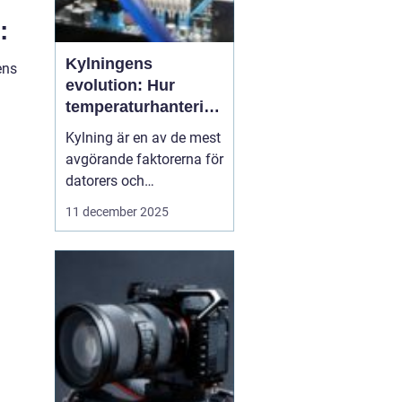
:
Kylningens
ens
evolution: Hur
temperaturhantering
formar prestanda
Kylning är en av de mest
och design
avgörande faktorerna för
datorers och
elektronikkomponenters
11 december 2025
prestanda, även om den
ofta förbises. Hur värme
hanteras påverkar inte
bara livslängden på
processorer och
grafikkort...