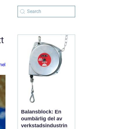
t
nel
Balansblock: En
oumbärlig del av
verkstadsindustrin