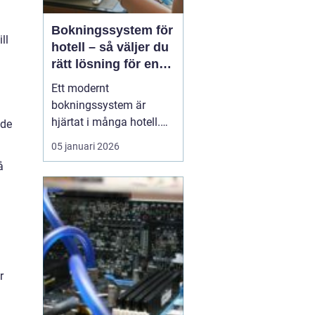
Bokningssystem för
ll
hotell – så väljer du
rätt lösning för en
modern
Ett modernt
hotellvardag
bokningssystem är
hjärtat i många hotell.
nde
När gäster förväntar sig
05 januari 2026
snabba svar, enkla
å
betalningar och smidiga
in- och utcheckningar
behöver hotellen ett
digitalt stöd som håller
samma te...
r