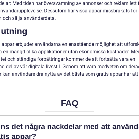
delar: Med tiden har översvämning av annonser och reklam lett ti
nvändarupplevelse. Dessutom har vissa appar missbrukats för 
n och sälja användardata.
lutning
s appar erbjuder användarna en enastående möjlighet att utfors
 en mängd olika applikationer utan ekonomiska kostnader. Me
itet och ständiga förbättringar kommer de att fortsätta vara en
ad del av vår digitala livsstil. Genom att vara medveten om dera
r kan användare dra nytta av det bästa som gratis appar har att
.
FAQ
nns det några nackdelar med att använd
atis appar?