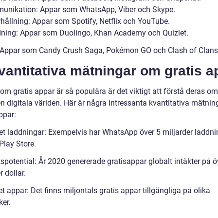
unikation: Appar som WhatsApp, Viber och Skype.
rhållning: Appar som Spotify, Netflix och YouTube.
ldning: Appar som Duolingo, Khan Academy och Quizlet.
: Appar som Candy Crush Saga, Pokémon GO och Clash of Clans
vantitativa mätningar om gratis a
om gratis appar är så populära är det viktigt att förstå deras o
n digitala världen. Här är några intressanta kvantitativa mätni
ppar:
let laddningar: Exempelvis har WhatsApp över 5 miljarder laddni
Play Store.
tspotential: År 2020 genererade gratisappar globalt intäkter på 
r dollar.
et appar: Det finns miljontals gratis appar tillgängliga på olika
ker.