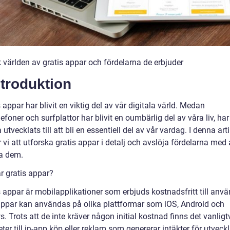
 världen av gratis appar och fördelarna de erbjuder
ntroduktion
 appar har blivit en viktig del av vår digitala värld. Medan
efoner och surfplattor har blivit en oumbärlig del av våra liv, ha
utvecklats till att bli en essentiell del av vår vardag. I denna arti
i att utforska gratis appar i detalj och avslöja fördelarna med 
a dem.
r gratis appar?
s appar är mobilapplikationer som erbjuds kostnadsfritt till anv
ppar kan användas på olika plattformar som iOS, Android och
 Trots att de inte kräver någon initial kostnad finns det vanligt
ter till in-app köp eller reklam som genererar intäkter för utveck