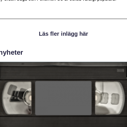
Läs fler inlägg här
 nyheter