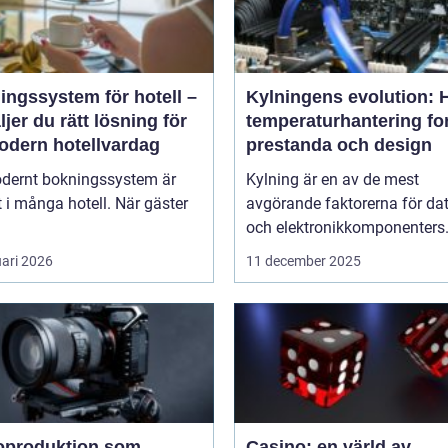
ngssystem för hotell –
Kylningens evolution: 
ljer du rätt lösning för
temperaturhantering fo
odern hotellvardag
prestanda och design
odernt bokningssystem är
Kylning är en av de mest
t i många hotell. När gäster
avgörande faktorerna för dat
och elektronikkomponenters.
uari 2026
11 december 2025
oproduktion som
Casino: en värld av