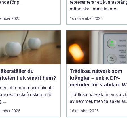
nde för p...
representerar ett kvantsprå
människa–maskin-inte...
ember 2025
16 november 2025
äkerställer du
Trådlösa nätverk som
riteten i ett smart hem?
krånglar – enkla DIY-
metoder för stabilare Wi
 med att smarta hem blir allt
hela hemmet
are ökar också riskerna för
Trådlösa nätverk är en självk
 ...
av hemmet, men få saker är..
ember 2025
16 oktober 2025