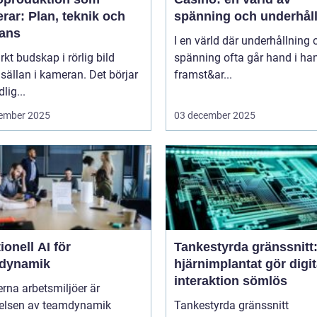
rar: Plan, teknik och
spänning och underhål
rans
I en värld där underhållning 
arkt budskap i rörlig bild
spänning ofta går hand i ha
 sällan i kameran. Det börjar
framst&ar...
dlig...
ember 2025
03 december 2025
onell AI för
Tankestyrda gränssnitt
dynamik
hjärnimplantat gör digit
interaktion sömlös
rna arbetsmiljöer är
åelsen av teamdynamik
Tankestyrda gränssnitt