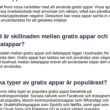
det finns vissa nackdelar med att använda gratis appar. Vissa ap
vara överbelastade med annonser och reklam, vilket kan påverk
ndarupplevelsen negativt. Dessutom kan vissa appar samla in 
 användardata för att generera intäkter.
 är skillnaden mellan gratis appar och
talappar?
naden mellan gratis appar och betalappar ligger i kostnaden för 
nda dem. Gratis appar kan laddas ner och användas utan någo
ial kostnad, medan betalappar kräver att användaren köper dem 
an användas.
ka typer av gratis appar är populärast?
finns olika typer av populära gratis appar beroende på
ndningsområdet. Sociala nätverk som Facebook och Instagram
et populära, liksom kommunikationsappar som WhatsApp och
e. Underhållningsappar som Spotify och Netflix, samt spel som
y Crush Saga och Pokémon GO är också väldigt populära.