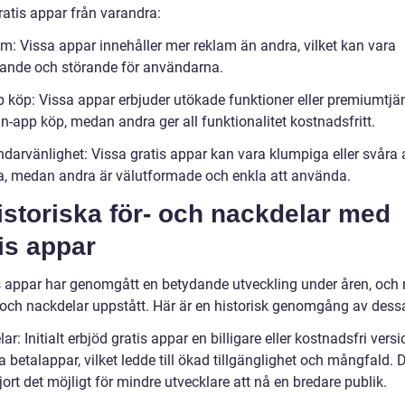
gratis appar från varandra:
am: Vissa appar innehåller mer reklam än andra, vilket kan vara
ande och störande för användarna.
pp köp: Vissa appar erbjuder utökade funktioner eller premiumtjä
n-app köp, medan andra ger all funktionalitet kostnadsfritt.
ndarvänlighet: Vissa gratis appar kan vara klumpiga eller svåra 
a, medan andra är välutformade och enkla att använda.
istoriska för- och nackdelar med
is appar
s appar har genomgått en betydande utveckling under åren, och
- och nackdelar uppstått. Här är en historisk genomgång av dess
lar: Initialt erbjöd gratis appar en billigare eller kostnadsfri vers
 betalappar, vilket ledde till ökad tillgänglighet och mångfald. 
ort det möjligt för mindre utvecklare att nå en bredare publik.