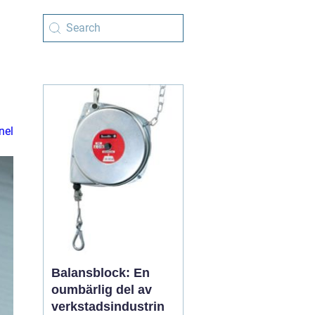
s
nel
Balansblock: En
oumbärlig del av
verkstadsindustrin