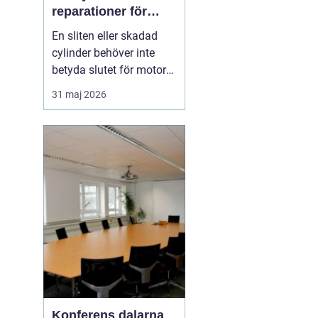
reparationer för
motorcyklar och
En sliten eller skadad
snöskotrar
cylinder behöver inte
betyda slutet för motorn.
Med rätt kunskap,
31 maj 2026
noggrann felsökning och
professionell hjälp går
det ofta att rädda även
hårt drabbade motorer.
För den som kör
motocross, enduro eller
snöskoter kan en väl
utför...
Konferens dalarna