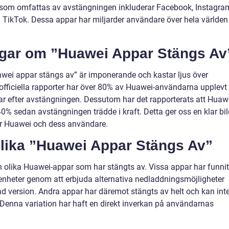
 som omfattas av avstängningen inkluderar Facebook, Instagra
ch TikTok. Dessa appar har miljarder användare över hela världen
ngar om ”Huawei Appar Stängs Av
awei appar stängs av” är imponerande och kastar ljus över
 officiella rapporter har över 80% av Huawei-användarna upplevt 
rar efter avstängningen. Dessutom har det rapporterats att Huaw
0% sedan avstängningen trädde i kraft. Detta ger oss en klar bil
för Huawei och dess användare.
Olika ”Huawei Appar Stängs Av”
n olika Huawei-appar som har stängts av. Vissa appar har funnit
-enheter genom att erbjuda alternativa nedladdningsmöjligheter
d version. Andra appar har däremot stängts av helt och kan int
Denna variation har haft en direkt inverkan på användarnas