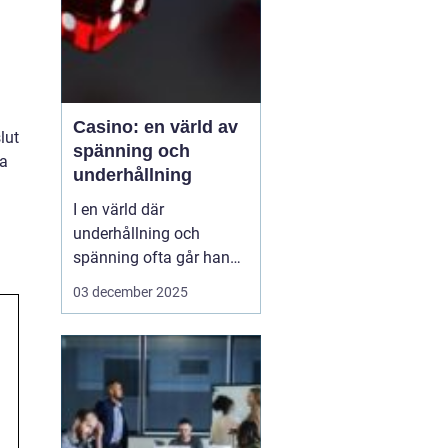
Casino: en värld av
lut
spänning och
na
underhållning
I en värld där
underhållning och
spänning ofta går hand i
hand, framstår casinon
03 december 2025
som lysande exempel på
hur dessa element kan
kombineras för att
skapa oförglömliga
upplevelser. Från de
glitt...