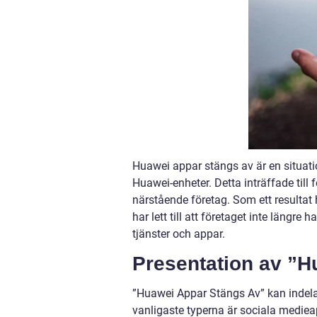
Huawei appar stängs av är en situatio
Huawei-enheter. Detta inträffade ti
närstående företag. Som ett resultat 
har lett till att företaget inte längre h
tjänster och appar.
Presentation av ”H
”Huawei Appar Stängs Av” kan indelas 
vanligaste typerna är sociala mediea