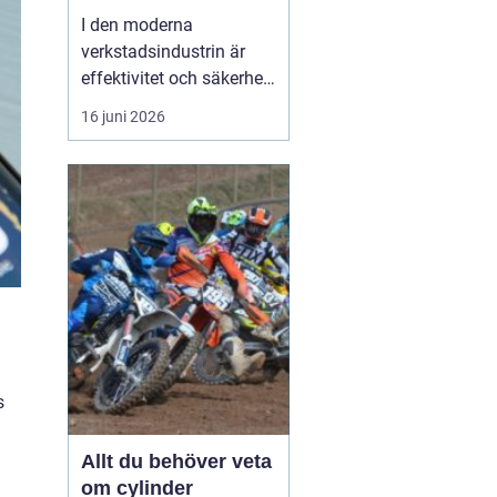
I den moderna
verkstadsindustrin är
effektivitet och säkerhet
grundpelare som inte får
16 juni 2026
komprometteras. För
företag som arbetar med
tunga verktyg och
maskiner är det
avgörande att ha rätt
hjälpmedel fö...
s
Allt du behöver veta
om cylinder