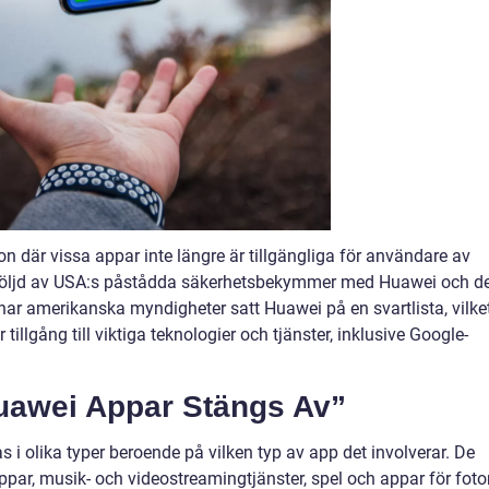
n där vissa appar inte längre är tillgängliga för användare av
ll följd av USA:s påstådda säkerhetsbekymmer med Huawei och d
har amerikanska myndigheter satt Huawei på en svartlista, vilke
ar tillgång till viktiga teknologier och tjänster, inklusive Google-
uawei Appar Stängs Av”
i olika typer beroende på vilken typ av app det involverar. De
ppar, musik- och videostreamingtjänster, spel och appar för foto