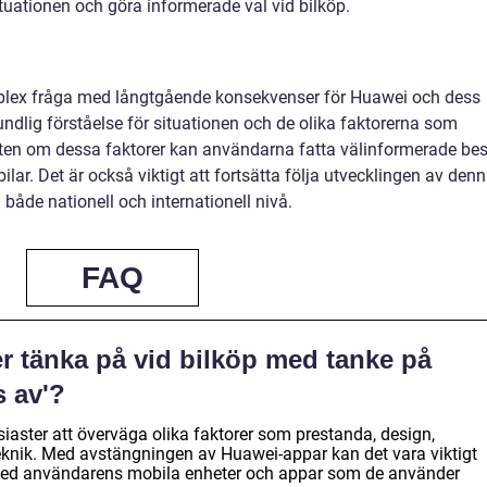
ituationen och göra informerade val vid bilköp.
plex fråga med långtgående konsekvenser för Huawei och dess
rundlig förståelse för situationen och de olika faktorerna som
en om dessa faktorer kan användarna fatta välinformerade bes
lar. Det är också viktigt att fortsätta följa utvecklingen av den
 både nationell och internationell nivå.
FAQ
er tänka på vid bilköp med tanke på
 av'?
tusiaster att överväga olika faktorer som prestanda, design,
 teknik. Med avstängningen av Huawei-appar kan det vara viktigt
el med användarens mobila enheter och appar som de använder