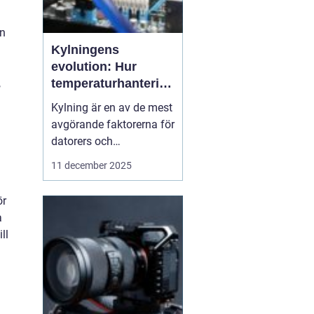
en
Kylningens
evolution: Hur
,
temperaturhantering
formar prestanda
Kylning är en av de mest
och design
avgörande faktorerna för
datorers och
elektronikkomponenters
11 december 2025
prestanda, även om den
ofta förbises. Hur värme
ör
hanteras påverkar inte
a
bara livslängden på
ll
processorer och
grafikkort...