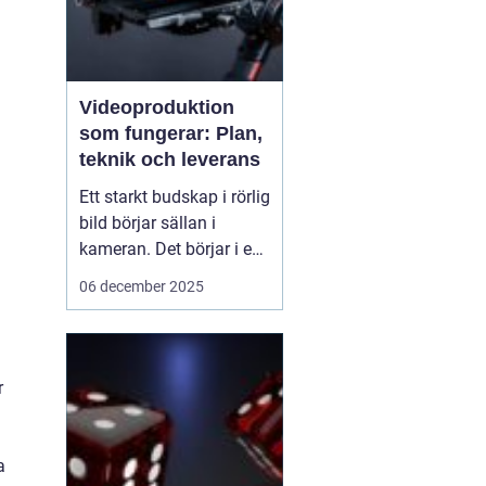
Videoproduktion
som fungerar: Plan,
teknik och leverans
Ett starkt budskap i rörlig
bild börjar sällan i
kameran. Det börjar i en
tydlig plan. När företag
06 december 2025
och organisationer
lyckas med video
handlar det om att knyta
ihop idé, manus, team,
r
teknik och distribution.
D&ari...
a