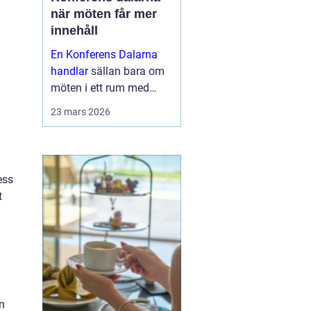
när möten får mer
innehåll
En Konferens Dalarna
handlar
sällan bara om
möten i ett rum med
projektor och block.
23 mars 2026
Många företag söker i
dag en miljö där
människor faktiskt
hinner mötas, tänka klart
ess
och bygga relatio...
t
n