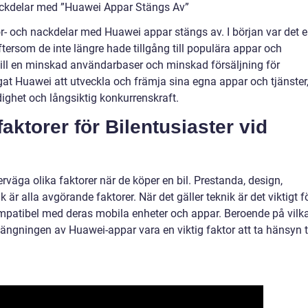
ckdelar med ”Huawei Appar Stängs Av”
för- och nackdelar med Huawei appar stängs av. I början var det 
tersom de inte längre hade tillgång till populära appar och
till en minskad användarbaser och minskad försäljning för
gat Huawei att utveckla och främja sina egna appar och tjänster
ndighet och långsiktig konkurrenskraft.
ktorer för Bilentusiaster vid
verväga olika faktorer när de köper en bil. Prestanda, design,
k är alla avgörande faktorer. När det gäller teknik är det viktigt f
kompatibel med deras mobila enheter och appar. Beroende på vilk
ngningen av Huawei-appar vara en viktig faktor att ta hänsyn ti