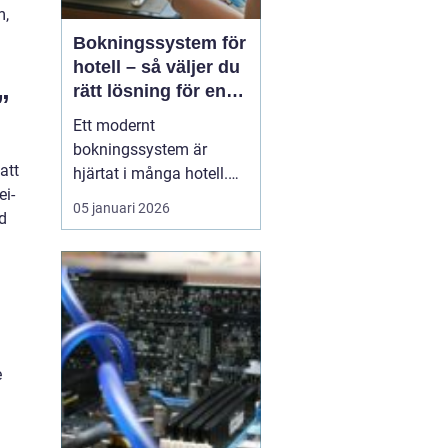
m,
Bokningssystem för
hotell – så väljer du
rätt lösning för en
”
modern
Ett modernt
hotellvardag
bokningssystem är
att
hjärtat i många hotell.
ei-
När gäster förväntar sig
05 januari 2026
d
snabba svar, enkla
betalningar och smidiga
in- och utcheckningar
behöver hotellen ett
digitalt stöd som håller
samma te...
e